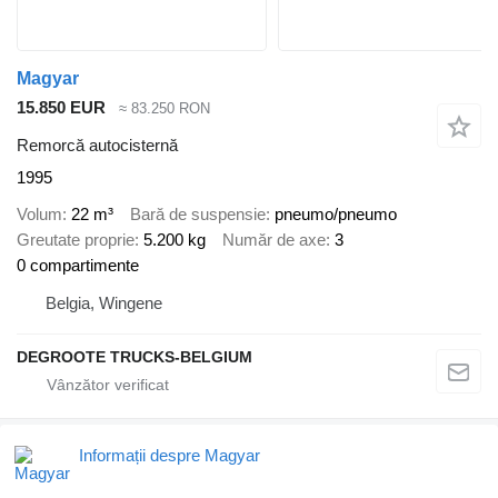
Magyar
15.850 EUR
≈ 83.250 RON
Remorcă autocisternă
1995
Volum
22 m³
Bară de suspensie
pneumo/pneumo
Greutate proprie
5.200 kg
Număr de axe
3
0 compartimente
Belgia, Wingene
DEGROOTE TRUCKS-BELGIUM
Informații despre Magyar