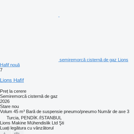
semiremorcă cisternă de gaz Lions
Hafif nouă
7
Lions Hafif
Preț la cerere
Semiremorcă cisternă de gaz
2026
Stare
nou
Volum
45 m³
Bară de suspensie
pneumo/pneumo
Număr de axe
3
Turcia, PENDİK /İSTANBUL
Lions Makine Mühendislik Ltd Şti
Luați legătura cu vânzătorul