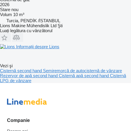
2026
Stare
nou
Volum
10 m³
Turcia, PENDİK /İSTANBUL
Lions Makine Mühendislik Ltd Şti
Luați legătura cu vânzătorul
Informații despre Lions
Vezi şi
Cisternă second hand
Semiremorcă de autocisternă de vânzare
Rezervor de apă second hand
Cisternă apă second hand
Cisternă
LPG de vânzare
Companie