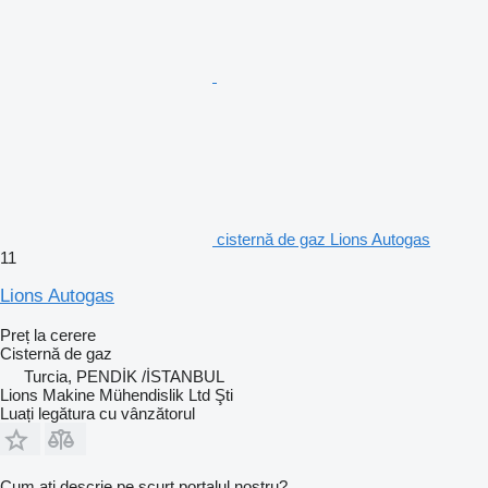
cisternă de gaz Lions Autogas
11
Lions Autogas
Preț la cerere
Cisternă de gaz
Turcia, PENDİK /İSTANBUL
Lions Makine Mühendislik Ltd Şti
Luați legătura cu vânzătorul
Cum ați descrie pe scurt portalul nostru?