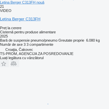
Letina Berger C313FH nouă
21
VIDEO
Letina Berger C313FH
Preț la cerere
Cisternă pentru produse alimentare
2025
Bară de suspensie
pneumo/pneumo
Greutate proprie
6.080 kg
Număr de axe
3
3 compartimente
Croaţia, Čakovec
TS-PROM, AGENCIJA ZA POSREDOVANJE
Luați legătura cu vânzătorul