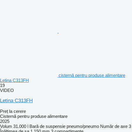
cisternă pentru produse alimentare
Letina C313FH
19
VIDEO
Letina C313FH
Preț la cerere
Cisternă pentru produse alimentare
2025
Volum
31.000 l
Bară de suspensie
pneumo/pneumo
Număr de axe
3
Înălţimea de şa
1.150 mm
3 compartimente