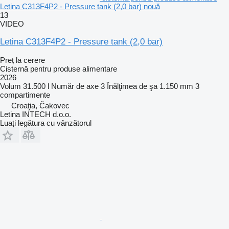
Letina C313F4P2 - Pressure tank (2,0 bar) nouă
13
VIDEO
Letina C313F4P2 - Pressure tank (2,0 bar)
Preț la cerere
Cisternă pentru produse alimentare
2026
Volum
31.500 l
Număr de axe
3
Înălţimea de şa
1.150 mm
3
compartimente
Croaţia, Čakovec
Letina INTECH d.o.o.
Luați legătura cu vânzătorul