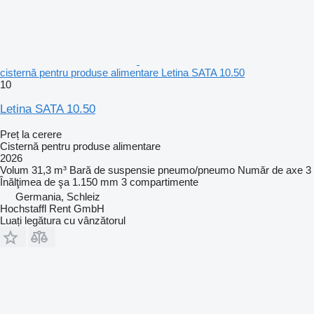
cisternă pentru produse alimentare Letina SATA 10.50
10
Letina SATA 10.50
Preț la cerere
Cisternă pentru produse alimentare
2026
Volum
31,3 m³
Bară de suspensie
pneumo/pneumo
Număr de axe
3
Înălţimea de şa
1.150 mm
3 compartimente
Germania, Schleiz
Hochstaffl Rent GmbH
Luați legătura cu vânzătorul