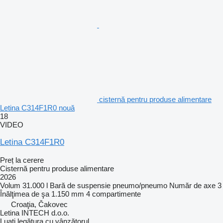
cisternă pentru produse alimentare
Letina C314F1R0 nouă
18
VIDEO
Letina C314F1R0
Preț la cerere
Cisternă pentru produse alimentare
2026
Volum
31.000 l
Bară de suspensie
pneumo/pneumo
Număr de axe
3
Înălţimea de şa
1.150 mm
4 compartimente
Croaţia, Čakovec
Letina INTECH d.o.o.
Luați legătura cu vânzătorul