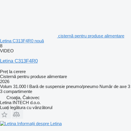
cisternă pentru produse alimentare
Letina C313F4R0 nouă
8
VIDEO
Letina C313F4R0
Preț la cerere
Cisternă pentru produse alimentare
2026
Volum
31.000 l
Bară de suspensie
pneumo/pneumo
Număr de axe
3
3 compartimente
Croaţia, Čakovec
Letina INTECH d.o.o.
Luați legătura cu vânzătorul
Informații despre Letina