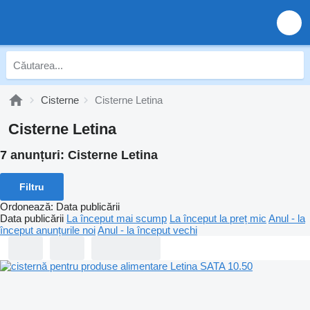
Cisterne
Cisterne Letina
Cisterne Letina
7 anunțuri:
Cisterne Letina
Filtru
Ordonează
:
Data publicării
Data publicării
La început mai scump
La început la preț mic
Anul - la
început anunțurile noi
Anul - la început vechi