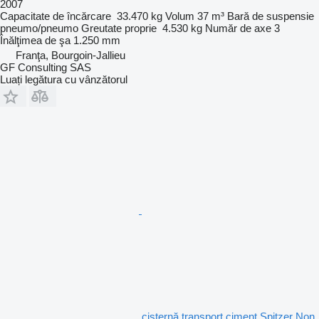
2007
Capacitate de încărcare
33.470 kg
Volum
37 m³
Bară de suspensie
pneumo/pneumo
Greutate proprie
4.530 kg
Număr de axe
3
Înălţimea de şa
1.250 mm
Franţa, Bourgoin-Jallieu
GF Consulting SAS
Luați legătura cu vânzătorul
cisternă transport ciment Spitzer Non