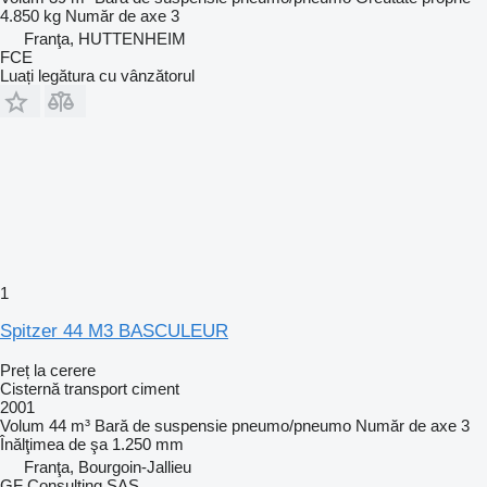
4.850 kg
Număr de axe
3
Franţa, HUTTENHEIM
FCE
Luați legătura cu vânzătorul
1
Spitzer 44 M3 BASCULEUR
Preț la cerere
Cisternă transport ciment
2001
Volum
44 m³
Bară de suspensie
pneumo/pneumo
Număr de axe
3
Înălţimea de şa
1.250 mm
Franţa, Bourgoin-Jallieu
GF Consulting SAS