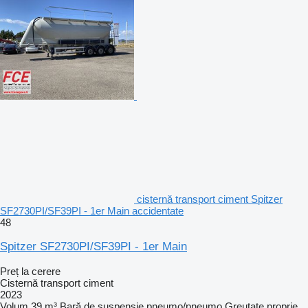
cisternă transport ciment Spitzer
SF2730PI/SF39PI - 1er Main accidentate
48
Spitzer SF2730PI/SF39PI - 1er Main
Preț la cerere
Cisternă transport ciment
2023
Volum
39 m³
Bară de suspensie
pneumo/pneumo
Greutate proprie