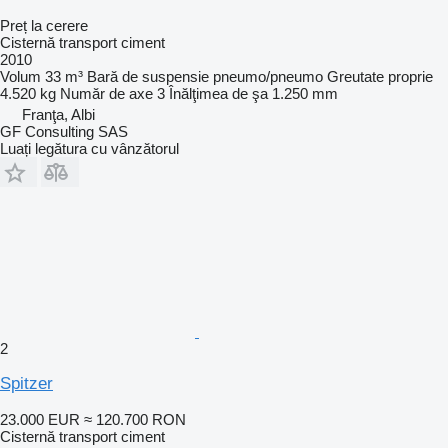
Preț la cerere
Cisternă transport ciment
2010
Volum
33 m³
Bară de suspensie
pneumo/pneumo
Greutate proprie
4.520 kg
Număr de axe
3
Înălţimea de şa
1.250 mm
Franţa, Albi
GF Consulting SAS
Luați legătura cu vânzătorul
2
Spitzer
23.000 EUR
≈ 120.700 RON
Cisternă transport ciment