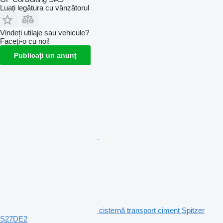
Luați legătura cu vânzătorul
Vindeți utilaje sau vehicule?
Faceți-o cu noi!
Publicați un anunț
cisternă transport ciment Spitzer
S27DE2