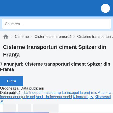
Cisterne
Cisterne semiremorcă
Cisterne transporturi
Cisterne transporturi ciment Spitzer din
Franţa
7 anunțuri:
Cisterne transporturi ciment Spitzer din
Franţa
Filtru
Ordonează
:
Data publicării
Data publicării
La început mai scump
La început la preț mic
Anul - la
început anunțurile noi
Anul - la început vechi
Kilometraj ⬊
Kilometraj
⬈