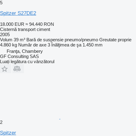
5
Spitzer S27DE2
18.000 EUR
≈ 94.440 RON
Cisternă transport ciment
2005
Volum
39 m³
Bară de suspensie
pneumo/pneumo
Greutate proprie
4.860 kg
Număr de axe
3
Înălţimea de şa
1.450 mm
Franţa, Chambery
GF Consulting SAS
Luați legătura cu vânzătorul
2
Spitzer