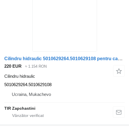
Cilindru hidraulic 5010629264.5010629108 pentru camion Renault Magnum DXI
220 EUR
≈ 1.154 RON
Cilindru hidraulic
5010629264.5010629108
Ucraina, Mukachevo
TIR Zapchastini