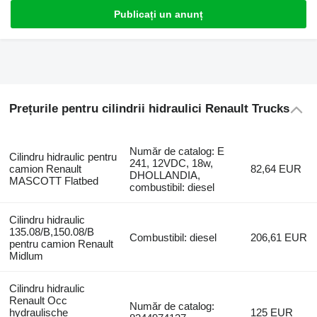
Publicați un anunț
Prețurile pentru cilindrii hidraulici Renault Trucks
Număr de catalog: E
Cilindru hidraulic pentru
241, 12VDC, 18w,
camion Renault
82,64 EUR
DHOLLANDIA,
MASCOTT Flatbed
combustibil: diesel
Cilindru hidraulic
135.08/B,150.08/B
Combustibil: diesel
206,61 EUR
pentru camion Renault
Midlum
Cilindru hidraulic
Renault Occ
Număr de catalog:
hydraulische
125 EUR