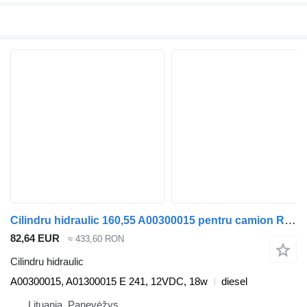
Cilindru hidraulic 160,55 A00300015 pentru camion Renault MASCOTT
82,64 EUR
≈ 433,60 RON
Cilindru hidraulic
A00300015, A01300015 E 241, 12VDC, 18w
diesel
Lituania, Panevėžys