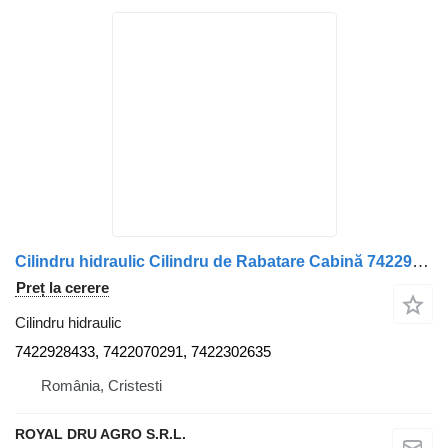
Cilindru hidraulic Cilindru de Rabatare Cabină 7422928433 pentru camion Renault 7422928433 / 7422070291 / 7422302635
Preț la cerere
Cilindru hidraulic
7422928433, 7422070291, 7422302635
România, Cristesti
ROYAL DRU AGRO S.R.L.