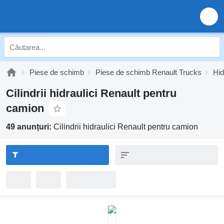
Piese de schimb
Piese de schimb Renault Trucks
Hid
Cilindrii hidraulici Renault pentru
camion
49 anunțuri:
Cilindrii hidraulici Renault pentru camion