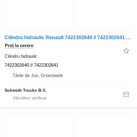
Cilindru hidraulic Renault 7422302640 // 7422302641 KANTEL CILINDER T SERIE EURO 6 R+L pentru camion
Preț la cerere
Cilindru hidraulic
7422302640 // 7422302641
Țările de Jos, Groesbeek
Schmidt Trucks B.V.