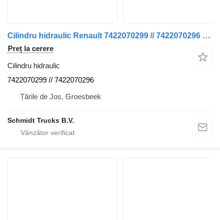
Cilindru hidraulic Renault 7422070299 // 7422070296 cilindru în consolă dreapta și stânga t 460 pentru camion
Preț la cerere
Cilindru hidraulic
7422070299 // 7422070296
Țările de Jos, Groesbeek
Schmidt Trucks B.V.