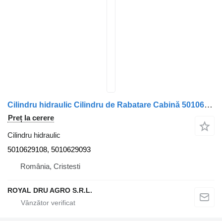
Cilindru hidraulic Cilindru de Rabatare Cabină 5010629108 pentru camion Renault 5010629108/5010629093
Preț la cerere
Cilindru hidraulic
5010629108, 5010629093
România, Cristesti
ROYAL DRU AGRO S.R.L.