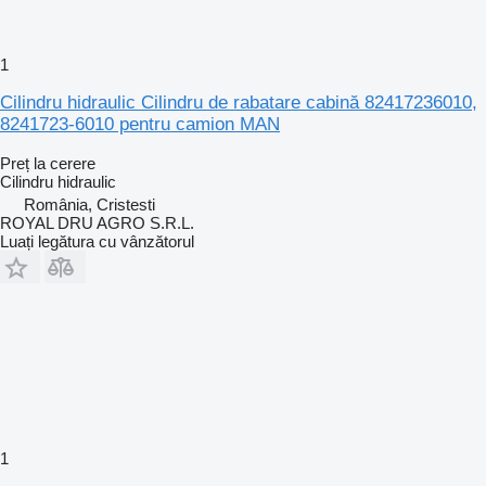
1
Cilindru hidraulic Cilindru de rabatare cabină 82417236010,
8241723-6010 pentru camion MAN
Preț la cerere
Cilindru hidraulic
România, Cristesti
ROYAL DRU AGRO S.R.L.
Luați legătura cu vânzătorul
1