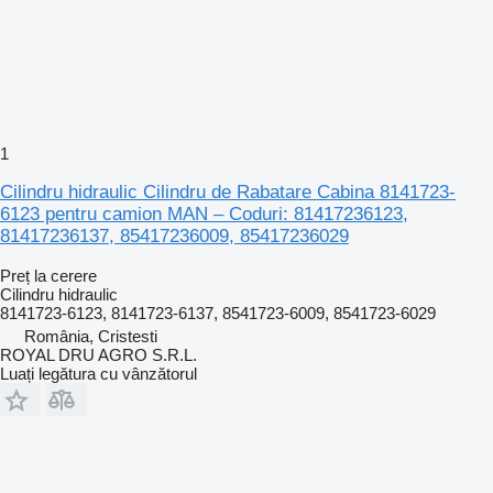
1
Cilindru hidraulic Cilindru de Rabatare Cabina 8141723-
6123 pentru camion MAN – Coduri: 81417236123,
81417236137, 85417236009, 85417236029
Preț la cerere
Cilindru hidraulic
8141723-6123, 8141723-6137, 8541723-6009, 8541723-6029
România, Cristesti
ROYAL DRU AGRO S.R.L.
Luați legătura cu vânzătorul