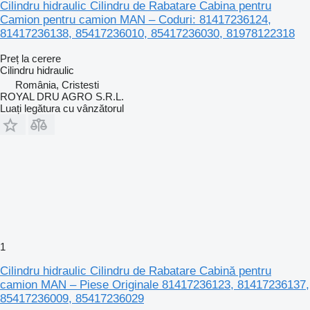
Cilindru hidraulic Cilindru de Rabatare Cabina pentru
Camion pentru camion MAN – Coduri: 81417236124,
81417236138, 85417236010, 85417236030, 81978122318
Preț la cerere
Cilindru hidraulic
România, Cristesti
ROYAL DRU AGRO S.R.L.
Luați legătura cu vânzătorul
1
Cilindru hidraulic Cilindru de Rabatare Cabină pentru
camion MAN – Piese Originale 81417236123, 81417236137,
85417236009, 85417236029