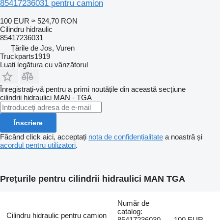
85417236031 pentru camion
100 EUR
≈ 524,70 RON
Cilindru hidraulic
85417236031
Țările de Jos, Vuren
Truckparts1919
Luați legătura cu vânzătorul
Înregistrați-vă pentru a primi noutățile din această secțiune
cilindrii hidraulici
MAN - TGA
Înscriere
Făcând click aici, acceptați
nota de confidențialitate
a noastră și
acordul pentru utilizatori
.
Prețurile pentru cilindrii hidraulici MAN TGA
Număr de
catalog:
Cilindru hidraulic pentru camion
85417236030,
100 EUR