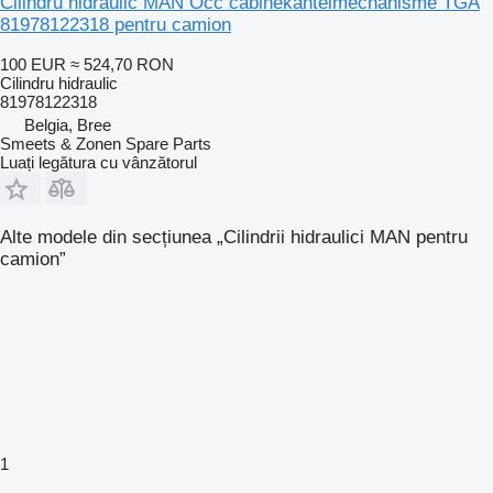
Cilindru hidraulic MAN Occ cabinekantelmechanisme TGA
81978122318 pentru camion
100 EUR
≈ 524,70 RON
Cilindru hidraulic
81978122318
Belgia, Bree
Smeets & Zonen Spare Parts
Luați legătura cu vânzătorul
Alte modele din secțiunea „Cilindrii hidraulici MAN pentru
camion”
1