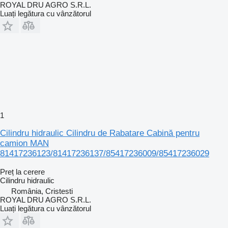
ROYAL DRU AGRO S.R.L.
Luați legătura cu vânzătorul
1
Cilindru hidraulic Cilindru de Rabatare Cabină pentru
camion MAN
81417236123/81417236137/85417236009/85417236029
Preț la cerere
Cilindru hidraulic
România, Cristesti
ROYAL DRU AGRO S.R.L.
Luați legătura cu vânzătorul