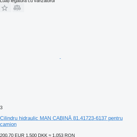
Luați legătura cu vânzătorul
3
Cilindru hidraulic MAN CABINĂ 81.41723-6137 pentru
camion
200,70 EUR
1.500 DKK
≈ 1.053 RON