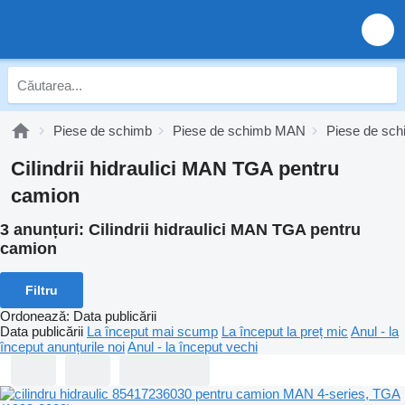
Piese de schimb
Piese de schimb MAN
Piese de s
Cilindrii hidraulici MAN TGA pentru
camion
3 anunțuri:
Cilindrii hidraulici MAN TGA pentru
camion
Filtru
Ordonează
:
Data publicării
Data publicării
La început mai scump
La început la preț mic
Anul - la
început anunțurile noi
Anul - la început vechi