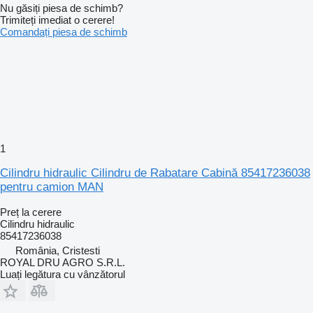
Nu găsiți piesa de schimb?
Trimiteți imediat o cerere!
Comandați piesa de schimb
1
Cilindru hidraulic Cilindru de Rabatare Cabină 85417236038
pentru camion MAN
Preț la cerere
Cilindru hidraulic
85417236038
România, Cristesti
ROYAL DRU AGRO S.R.L.
Luați legătura cu vânzătorul