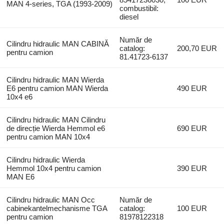
MAN 4-series, TGA (1993-2009)
combustibil:
diesel
Număr de
Cilindru hidraulic MAN CABINĂ
catalog:
200,70 EUR
pentru camion
81.41723-6137
Cilindru hidraulic MAN Wierda
E6 pentru camion MAN Wierda
490 EUR
10x4 e6
Cilindru hidraulic MAN Cilindru
de direcție Wierda Hemmol e6
690 EUR
pentru camion MAN 10x4
Cilindru hidraulic Wierda
Hemmol 10x4 pentru camion
390 EUR
MAN E6
Cilindru hidraulic MAN Occ
Număr de
cabinekantelmechanisme TGA
catalog:
100 EUR
pentru camion
81978122318