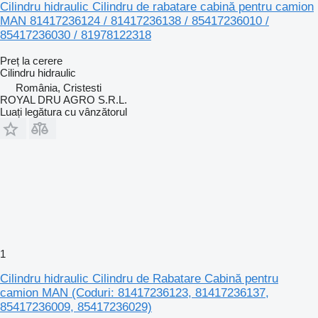
Cilindru hidraulic Cilindru de rabatare cabină pentru camion
MAN 81417236124 / 81417236138 / 85417236010 /
85417236030 / 81978122318
Preț la cerere
Cilindru hidraulic
România, Cristesti
ROYAL DRU AGRO S.R.L.
Luați legătura cu vânzătorul
1
Cilindru hidraulic Cilindru de Rabatare Cabină pentru
camion MAN (Coduri: 81417236123, 81417236137,
85417236009, 85417236029)