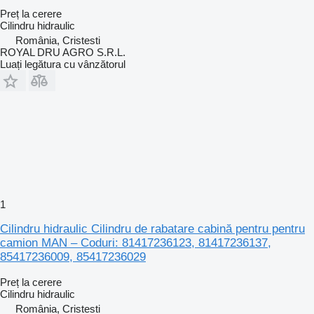
Preț la cerere
Cilindru hidraulic
România, Cristesti
ROYAL DRU AGRO S.R.L.
Luați legătura cu vânzătorul
1
Cilindru hidraulic Cilindru de rabatare cabină pentru pentru
camion MAN – Coduri: 81417236123, 81417236137,
85417236009, 85417236029
Preț la cerere
Cilindru hidraulic
România, Cristesti