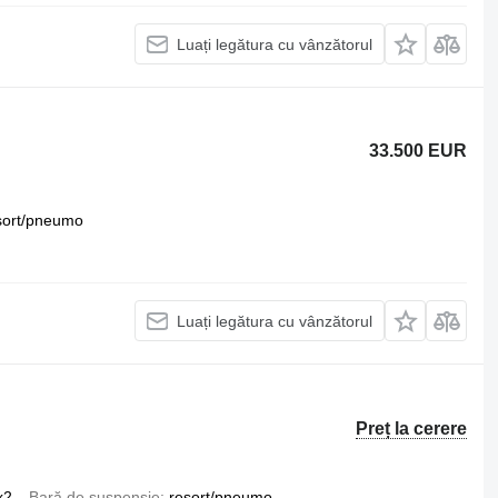
Luați legătura cu vânzătorul
33.500 EUR
sort/pneumo
Luați legătura cu vânzătorul
Preț la cerere
x2
Bară de suspensie
resort/pneumo