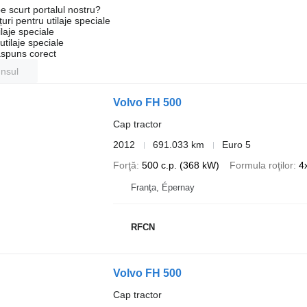
e scurt portalul nostru?
uri pentru utilaje speciale
laje speciale
tilaje speciale
ăspuns corect
unsul
Volvo FH 500
Cap tractor
2012
691.033 km
Euro 5
Forţă
500 c.p. (368 kW)
Formula roţilor
4
Franţa, Épernay
RFCN
Volvo FH 500
Cap tractor