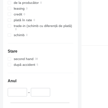
Brignais
de la producător
Serrières-en-Chautagne
leasing
Eschau
credit
Épernay
plată în rate
Arată tuturor
trade-in (schimb cu diferență de plată)
schimb
Stare
second hand
după accident
Anul
–