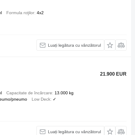
l
Formula roţilor
4x2
Luați legătura cu vânzătorul
21.900 EUR
l
Capacitate de încărcare
13.000 kg
eumo/pneumo
Low Deck
✓
Luați legătura cu vânzătorul