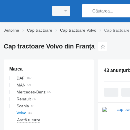
Autoline
Cap tractoare
Cap tractoare Volvo
Cap tractoare
Cap tractoare Volvo din Franţa
Marca
43 anunțuri
DAF
MAN
CF
F-MAX
S-Way
T-series
Mercedes-Benz
XF
Stralis
TGA
Renault
XG
X-Way
TGS
Actros
Scania
TGX
Arocs
C-series
Volvo
SK
D Wide
G-series
Arată tuturor
G-series
L-series
FH
K-series
LB
FM
FH4 460