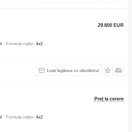
29.800 EUR
l
Formula roţilor
4x2
Luați legătura cu vânzătorul
Preț la cerere
l
Formula roţilor
4x2