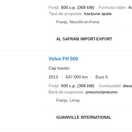
Forţă
500 c.p. (368 kW)
Formula roţilor
4
Tipul de propulsie
tracțiune spate
Franţa, Neuville-en-Ferrai
AL SAFRANI IMPORT-EXPORT
Volvo FH 500
Cap tractor
2013
647.000 km
Euro 5
Forţă
500 c.p. (368 kW)
Combustibil
diese
Bară de suspensie
pneumo/pneumo
Franţa, Limay
GUAINVILLE INTERNATIONAL