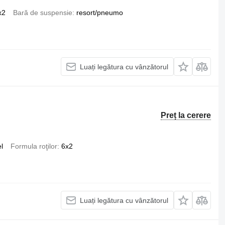
x2
Bară de suspensie
resort/pneumo
Luați legătura cu vânzătorul
Preț la cerere
l
Formula roţilor
6x2
Luați legătura cu vânzătorul