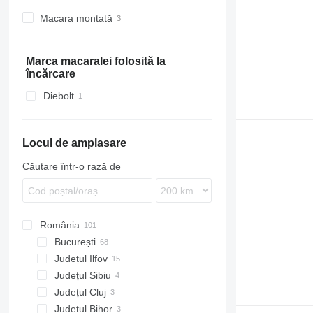
Kerax
P-series
FMX
FH13
FM 380
Macara montată
Premium
R-series
FH16
FM 450
FMX 450
FH13 400
T-series
S-series
FH 400
FM 460
FMX 460
FH16 650
FH 440
FH16 750
Marca macaralei folosită la
încărcare
FH 460
FH 480
Diebolt
FH 500
FH 540
Locul de amplasare
Căutare într-o rază de
România
București
Județul Ilfov
București
Județul Sibiu
Chiajna
Județul Cluj
Dragomirești-Vale
Județul Bihor
Pantelimon