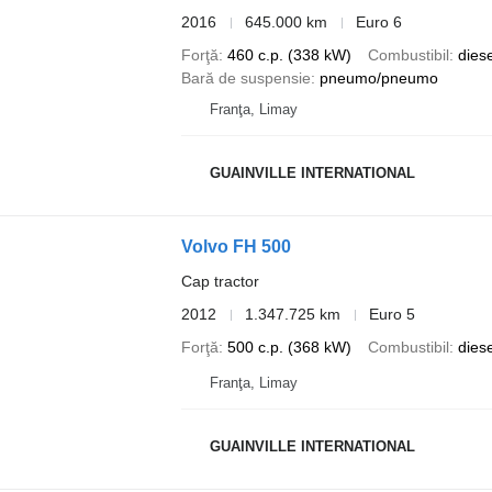
2016
645.000 km
Euro 6
Forţă
460 c.p. (338 kW)
Combustibil
diese
Bară de suspensie
pneumo/pneumo
Franţa, Limay
GUAINVILLE INTERNATIONAL
Volvo FH 500
Cap tractor
2012
1.347.725 km
Euro 5
Forţă
500 c.p. (368 kW)
Combustibil
diese
Franţa, Limay
GUAINVILLE INTERNATIONAL