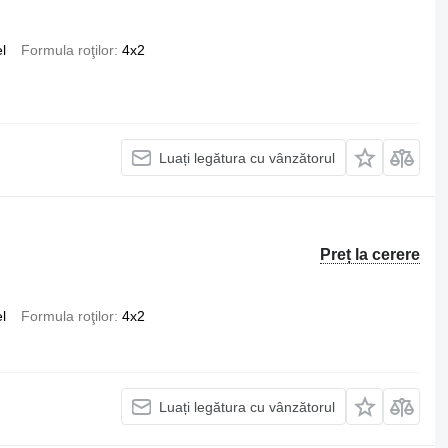
l
Formula roţilor
4x2
Luați legătura cu vânzătorul
Preț la cerere
l
Formula roţilor
4x2
Luați legătura cu vânzătorul