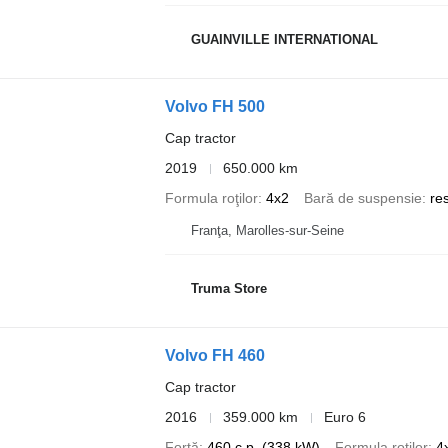
GUAINVILLE INTERNATIONAL
Volvo FH 500
Cap tractor
2019
650.000 km
Formula roţilor
4x2
Bară de suspensie
re
Franţa, Marolles-sur-Seine
Truma Store
Volvo FH 460
Cap tractor
2016
359.000 km
Euro 6
Forţă
460 c.p. (338 kW)
Formula roţilor
4