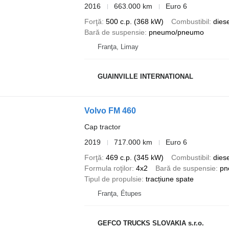
2016
663.000 km
Euro 6
Forţă
500 c.p. (368 kW)
Combustibil
diese
Bară de suspensie
pneumo/pneumo
Franţa, Limay
GUAINVILLE INTERNATIONAL
Volvo FM 460
Cap tractor
2019
717.000 km
Euro 6
Forţă
469 c.p. (345 kW)
Combustibil
diese
Formula roţilor
4x2
Bară de suspensie
pn
Tipul de propulsie
tracțiune spate
Franţa, Étupes
GEFCO TRUCKS SLOVAKIA s.r.o.