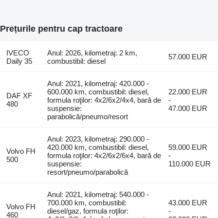
Prețurile pentru cap tractoare
IVECO
Anul: 2026, kilometraj: 2 km,
57.000 EUR
Daily 35
combustibil: diesel
Anul: 2021, kilometraj: 420.000 -
600.000 km, combustibil: diesel,
22.000 EUR
DAF XF
formula roţilor: 4x2/6x2/4x4, bară de
-
480
suspensie:
47.000 EUR
parabolică/pneumo/resort
Anul: 2023, kilometraj: 290.000 -
420.000 km, combustibil: diesel,
59.000 EUR
Volvo FH
formula roţilor: 4x2/6x2/6x4, bară de
-
500
suspensie:
110.000 EUR
resort/pneumo/parabolică
Anul: 2021, kilometraj: 540.000 -
700.000 km, combustibil:
43.000 EUR
Volvo FH
diesel/gaz, formula roţilor:
-
460