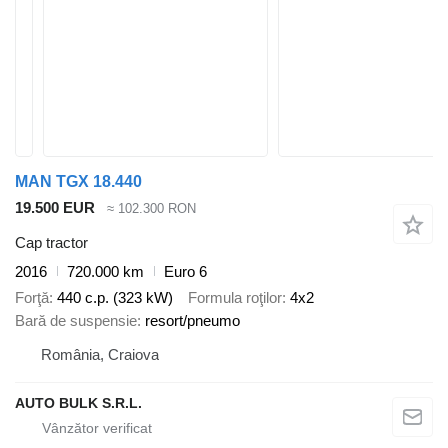
MAN TGX 18.440
19.500 EUR
≈ 102.300 RON
Cap tractor
2016
720.000 km
Euro 6
Forţă
440 c.p. (323 kW)
Formula roţilor
4x2
Bară de suspensie
resort/pneumo
România, Craiova
AUTO BULK S.R.L.