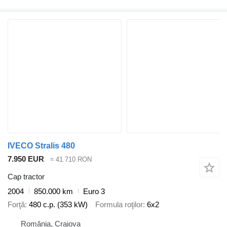
IVECO Stralis 480
7.950 EUR
≈ 41.710 RON
Cap tractor
2004
850.000 km
Euro 3
Forţă
480 c.p. (353 kW)
Formula roţilor
6x2
România, Craiova