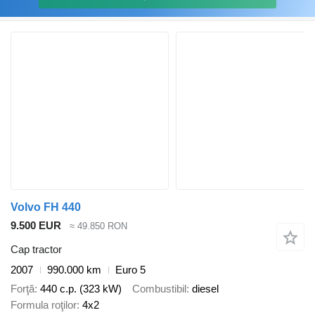
Volvo FH 440
9.500 EUR
≈ 49.850 RON
Cap tractor
2007
990.000 km
Euro 5
Forţă
440 c.p. (323 kW)
Combustibil
diesel
Formula roţilor
4x2