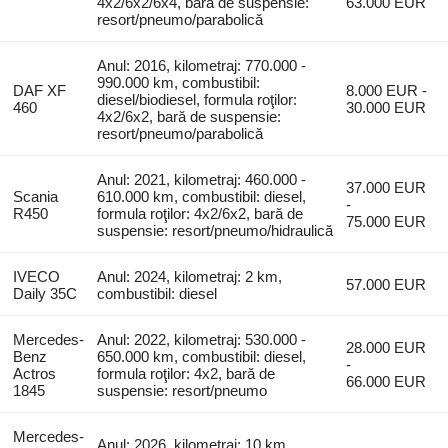
4x2/6x2/6x4, bară de suspensie:
63.000 EUR
resort/pneumo/parabolică
Anul: 2016, kilometraj: 770.000 -
990.000 km, combustibil:
DAF XF
8.000 EUR -
diesel/biodiesel, formula roţilor:
460
30.000 EUR
4x2/6x2, bară de suspensie:
resort/pneumo/parabolică
Anul: 2021, kilometraj: 460.000 -
37.000 EUR
Scania
610.000 km, combustibil: diesel,
-
R450
formula roţilor: 4x2/6x2, bară de
75.000 EUR
suspensie: resort/pneumo/hidraulică
IVECO
Anul: 2024, kilometraj: 2 km,
57.000 EUR
Daily 35C
combustibil: diesel
Mercedes-
Anul: 2022, kilometraj: 530.000 -
28.000 EUR
Benz
650.000 km, combustibil: diesel,
-
Actros
formula roţilor: 4x2, bară de
66.000 EUR
1845
suspensie: resort/pneumo
Mercedes-
Anul: 2026, kilometraj: 10 km,