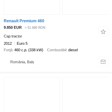
Renault Premium 460
9.850 EUR
≈ 51.680 RON
Cap tractor
2012
Euro 5
Forţă
460 c.p. (338 kW)
Combustibil
diesel
România, Balș