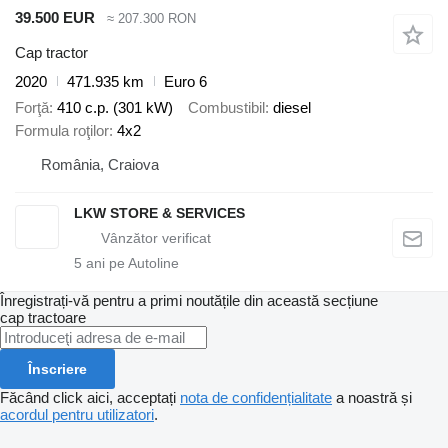
39.500 EUR
≈ 207.300 RON
Cap tractor
2020
471.935 km
Euro 6
Forţă
410 c.p. (301 kW)
Combustibil
diesel
Formula roţilor
4x2
România, Craiova
LKW STORE & SERVICES
5
ani pe Autoline
Înregistrați-vă pentru a primi noutățile din această secțiune
cap tractoare
Înscriere
Făcând click aici, acceptați
nota de confidențialitate
a noastră și
acordul pentru utilizatori
.