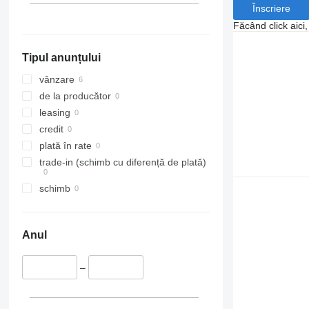
Înscriere
Făcând click aici
Tipul anunțului
vânzare
de la producător
leasing
credit
plată în rate
trade-in (schimb cu diferență de plată)
schimb
Anul
–