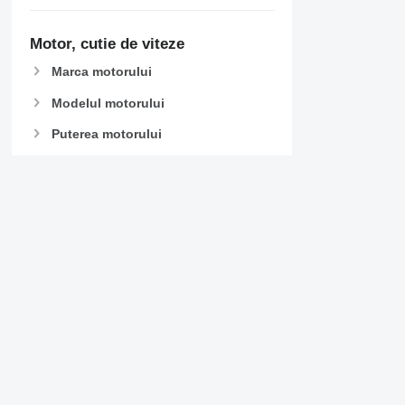
Motor, cutie de viteze
Marca motorului
Modelul motorului
Puterea motorului
Combustibil
Volumul motorului
Filtru de particule
EEV
Rezervor AdBlue
Tipul cutiei de viteze
Retarder