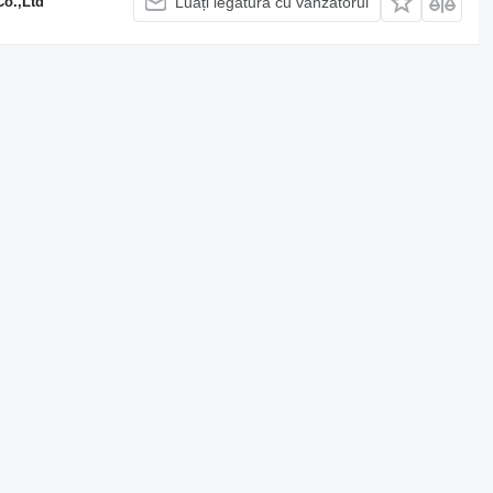
o.,Ltd
Luați legătura cu vânzătorul