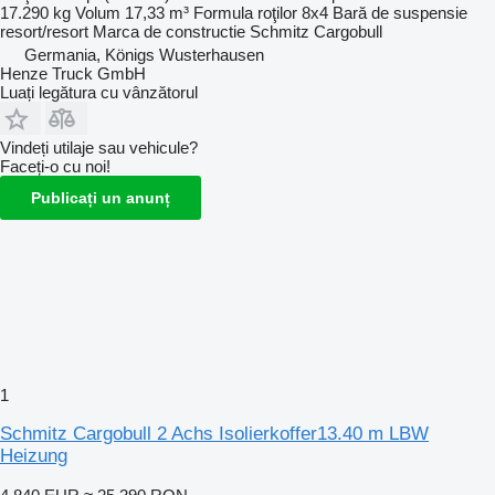
17.290 kg
Volum
17,33 m³
Formula roţilor
8x4
Bară de suspensie
resort/resort
Marca de constructie
Schmitz Cargobull
Germania, Königs Wusterhausen
Henze Truck GmbH
Luați legătura cu vânzătorul
Vindeți utilaje sau vehicule?
Faceți-o cu noi!
Publicați un anunț
1
Schmitz Cargobull 2 Achs Isolierkoffer13.40 m LBW
Heizung