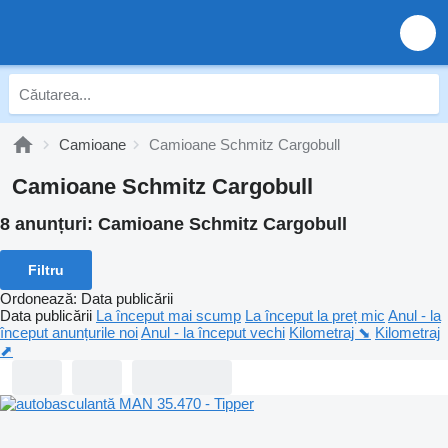
Camioane
Camioane Schmitz Cargobull
Camioane Schmitz Cargobull
8 anunțuri:
Camioane Schmitz Cargobull
Filtru
Ordonează
:
Data publicării
Data publicării
La început mai scump
La început la preț mic
Anul - la
început anunțurile noi
Anul - la început vechi
Kilometraj ⬊
Kilometraj
⬈