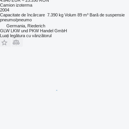
4.840 EUR
≈ 25.390 RON
Camion izoterma
2004
Capacitate de încărcare
7.390 kg
Volum
89 m³
Bară de suspensie
pneumo/pneumo
Germania, Riederich
GLW LKW und PKW Handel GmbH
Luați legătura cu vânzătorul