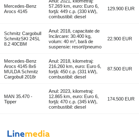
Anul: 2021, kilometraj:
Mercedes-Benz
57.269 km, euro: Euro 6,
129.900 EUR
Arocs 4145
forţă: 449 c.p. (330 kW),
combustibil: diesel
Anul: 2018, capacitate de
Schmitz Cargobull
încărcare: 30.400 kg,
SchmitzSKI 24SL
22.900 EUR
volum: 40 m³, bară de
8.2 40CBM
suspensie: resort/pneumo
Mercedes-Benz
Anul: 2018, kilometraj:
Arocs 4145 8x6
216.260 km, euro: Euro 6,
87.500 EUR
MULDA Schmitz
forţă: 450 c.p. (331 kW),
Cargobull 2018r
combustibil: diesel
Anul: 2023, kilometraj:
MAN 35.470 -
12.865 km, euro: Euro 6,
174.500 EUR
Tipper
forţă: 470 c.p. (345 kW),
combustibil: diesel