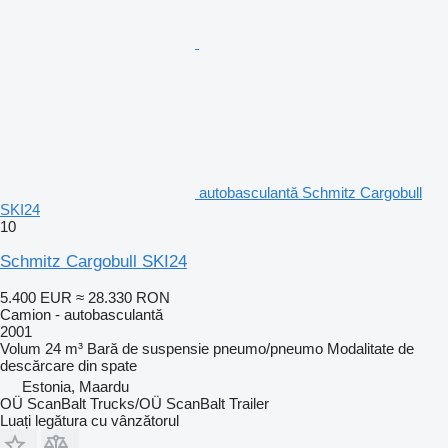
autobasculantă Schmitz Cargobull
SKI24
10
Schmitz Cargobull SKI24
5.400 EUR
≈ 28.330 RON
Camion - autobasculantă
2001
Volum
24 m³
Bară de suspensie
pneumo/pneumo
Modalitate de
descărcare
din spate
Estonia, Maardu
OÜ ScanBalt Trucks/OÜ ScanBalt Trailer
Luați legătura cu vânzătorul