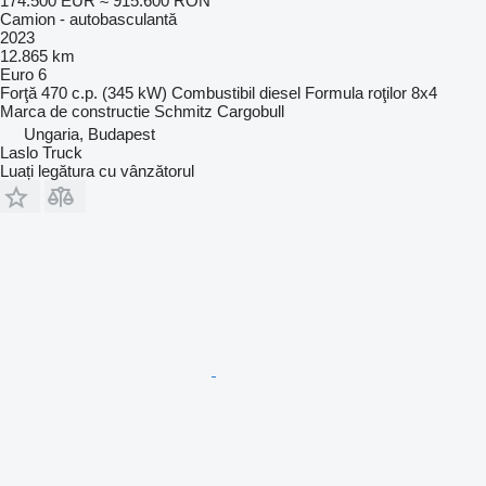
174.500 EUR
≈ 915.600 RON
Camion - autobasculantă
2023
12.865 km
Euro 6
Forţă
470 c.p. (345 kW)
Combustibil
diesel
Formula roţilor
8x4
Marca de constructie
Schmitz Cargobull
Ungaria, Budapest
Laslo Truck
Luați legătura cu vânzătorul