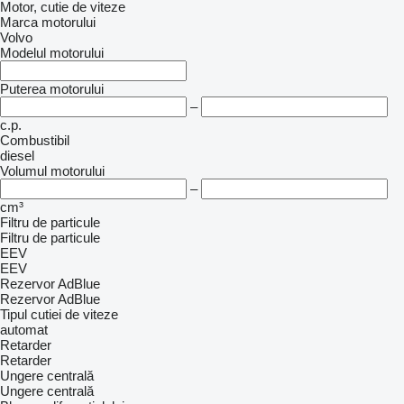
Motor, cutie de viteze
Marca motorului
Volvo
Modelul motorului
Puterea motorului
–
c.p.
Combustibil
diesel
Volumul motorului
–
cm³
Filtru de particule
Filtru de particule
EEV
EEV
Rezervor AdBlue
Rezervor AdBlue
Tipul cutiei de viteze
automat
Retarder
Retarder
Ungere centrală
Ungere centrală