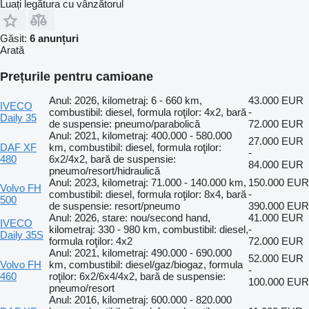
Luați legătura cu vânzătorul
Găsit:
6 anunțuri
Arată
Prețurile pentru camioane
Anul: 2026, kilometraj: 6 - 660 km,
43.000 EUR
IVECO
combustibil: diesel, formula roţilor: 4x2, bară
-
Daily 35
de suspensie: pneumo/parabolică
72.000 EUR
Anul: 2021, kilometraj: 400.000 - 580.000
27.000 EUR
DAF XF
km, combustibil: diesel, formula roţilor:
-
480
6x2/4x2, bară de suspensie:
84.000 EUR
pneumo/resort/hidraulică
Anul: 2023, kilometraj: 71.000 - 140.000 km,
150.000 EUR
Volvo FH
combustibil: diesel, formula roţilor: 8x4, bară
-
500
de suspensie: resort/pneumo
390.000 EUR
Anul: 2026, stare: nou/second hand,
41.000 EUR
IVECO
kilometraj: 330 - 980 km, combustibil: diesel,
-
Daily 35S
formula roţilor: 4x2
72.000 EUR
Anul: 2021, kilometraj: 490.000 - 690.000
52.000 EUR
Volvo FH
km, combustibil: diesel/gaz/biogaz, formula
-
460
roţilor: 6x2/6x4/4x2, bară de suspensie:
100.000 EUR
pneumo/resort
Anul: 2016, kilometraj: 600.000 - 820.000