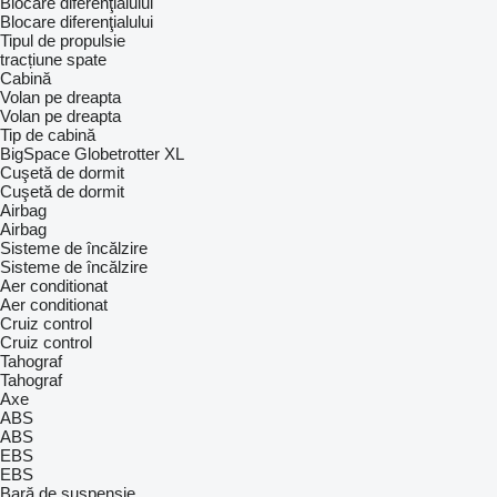
Blocare diferenţialului
Blocare diferenţialului
Tipul de propulsie
tracțiune spate
Cabină
Volan pe dreapta
Volan pe dreapta
Tip de cabină
BigSpace
Globetrotter XL
Cuşetă de dormit
Cuşetă de dormit
Airbag
Airbag
Sisteme de încălzire
Sisteme de încălzire
Aer conditionat
Aer conditionat
Cruiz control
Cruiz control
Tahograf
Tahograf
Axe
ABS
ABS
EBS
EBS
Bară de suspensie