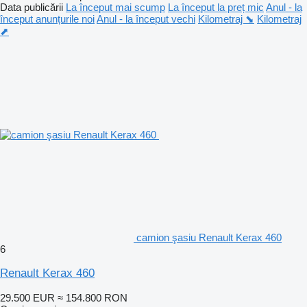
Data publicării
La început mai scump
La început la preț mic
Anul - la
început anunțurile noi
Anul - la început vechi
Kilometraj ⬊
Kilometraj
⬈
camion şasiu Renault Kerax 460
6
Renault Kerax 460
29.500 EUR
≈ 154.800 RON