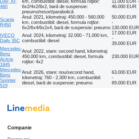
DAF XF
km, combustibil: diesel, formula roţilor:
11.000 EUR -
460
6x2/4x2/8x2, bară de suspensie:
46.000 EUR
pneumo/resort/parabolică
Anul: 2021, kilometraj: 450.000 - 560.000
50.000 EUR
Scania
km, combustibil: diesel, formula roţilor:
-
R450
6x2/6x4/6x2x4, bară de suspensie: pneumo
130.000 EUR
17.000 EUR
IVECO
Anul: 2024, kilometraj: 32.000 - 71.000 km,
-
Daily 35C
combustibil: diesel
39.000 EUR
Mercedes-
Anul: 2022, stare: second hand, kilometraj:
Benz
450.000 km, combustibil: diesel, formula
230.000 EUR
Actros
roţilor: 4x2
1845
Mercedes-
Anul: 2026, stare: nou/second hand,
63.000 EUR
Benz
kilometraj: 760 - 2.300 km, combustibil:
-
Sprinter
diesel, bară de suspensie: pneumo
89.000 EUR
519
Companie