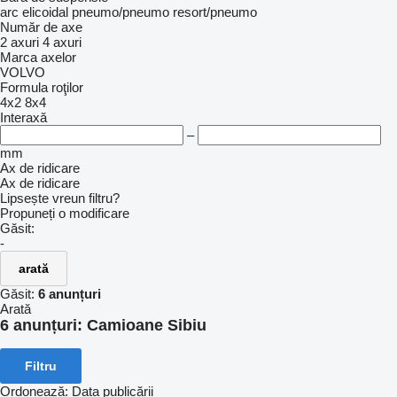
arc elicoidal
pneumo/pneumo
resort/pneumo
Număr de axe
2 axuri
4 axuri
Marca axelor
VOLVO
Formula roţilor
4x2
8x4
Interaxă
–
mm
Ax de ridicare
Ax de ridicare
Lipsește vreun filtru?
Propuneți o modificare
Găsit:
-
arată
Găsit:
6 anunțuri
Arată
6 anunțuri:
Camioane Sibiu
Filtru
Ordonează
:
Data publicării