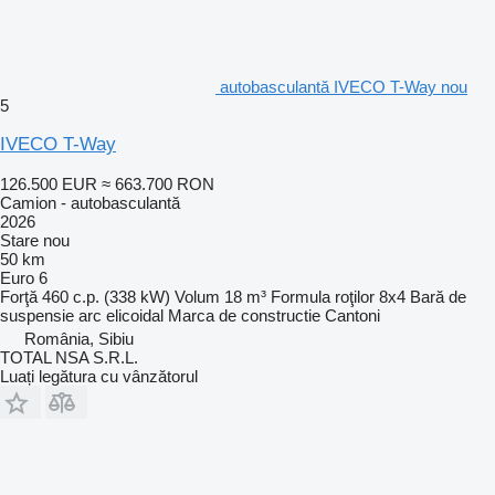
autobasculantă IVECO T-Way nou
5
IVECO T-Way
126.500 EUR
≈ 663.700 RON
Camion - autobasculantă
2026
Stare
nou
50 km
Euro 6
Forţă
460 c.p. (338 kW)
Volum
18 m³
Formula roţilor
8x4
Bară de
suspensie
arc elicoidal
Marca de constructie
Cantoni
România, Sibiu
TOTAL NSA S.R.L.
Luați legătura cu vânzătorul