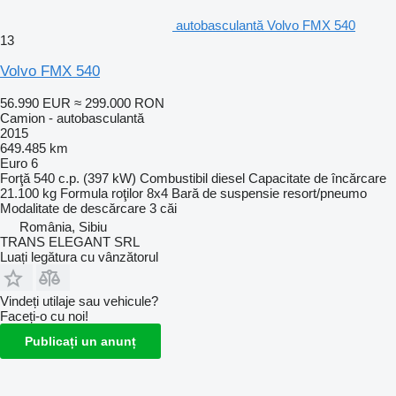
autobasculantă Volvo FMX 540
13
Volvo FMX 540
56.990 EUR
≈ 299.000 RON
Camion - autobasculantă
2015
649.485 km
Euro 6
Forţă
540 c.p. (397 kW)
Combustibil
diesel
Capacitate de încărcare
21.100 kg
Formula roţilor
8x4
Bară de suspensie
resort/pneumo
Modalitate de descărcare
3 căi
România, Sibiu
TRANS ELEGANT SRL
Luați legătura cu vânzătorul
Vindeți utilaje sau vehicule?
Faceți-o cu noi!
Publicați un anunț