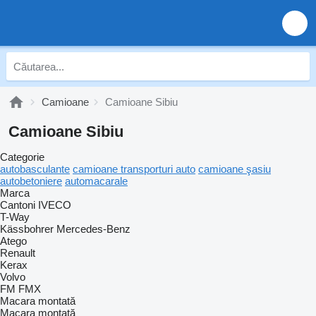
Camioane
Camioane Sibiu
Camioane Sibiu
Categorie
autobasculante
camioane transporturi auto
camioane şasiu
autobetoniere
automacarale
Marca
Cantoni
IVECO
T-Way
Kässbohrer
Mercedes-Benz
Atego
Renault
Kerax
Volvo
FM
FMX
Macara montată
Macara montată