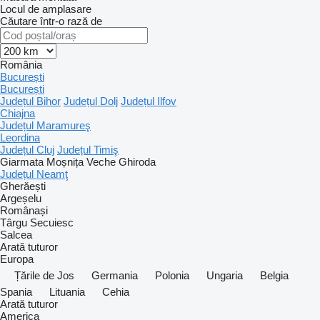
Locul de amplasare
Căutare într-o rază de
România
București
București
Județul Bihor
Județul Dolj
Județul Ilfov
Chiajna
Județul Maramureş
Leordina
Județul Cluj
Județul Timiş
Giarmata
Moșnița Veche
Ghiroda
Județul Neamţ
Gherăești
Argeșelu
Românași
Târgu Secuiesc
Salcea
Arată tuturor
Europa
Țările de Jos
Germania
Polonia
Ungaria
Belgia
Spania
Lituania
Cehia
Arată tuturor
America