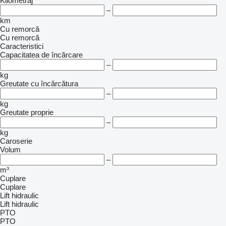
Kilometraj
–
km
Cu remorcă
Cu remorcă
Caracteristici
Capacitatea de încărcare
–
kg
Greutate cu încărcătura
–
kg
Greutate proprie
–
kg
Caroserie
Volum
–
m³
Cuplare
Cuplare
Lift hidraulic
Lift hidraulic
PTO
PTO