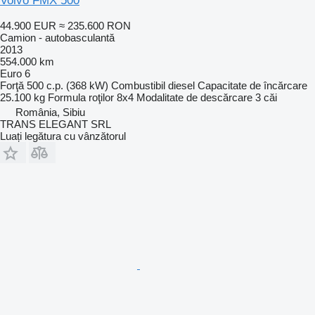
Volvo FMX 500
44.900 EUR
≈ 235.600 RON
Camion - autobasculantă
2013
554.000 km
Euro 6
Forţă
500 c.p. (368 kW)
Combustibil
diesel
Capacitate de încărcare
25.100 kg
Formula roţilor
8x4
Modalitate de descărcare
3 căi
România, Sibiu
TRANS ELEGANT SRL
Luați legătura cu vânzătorul