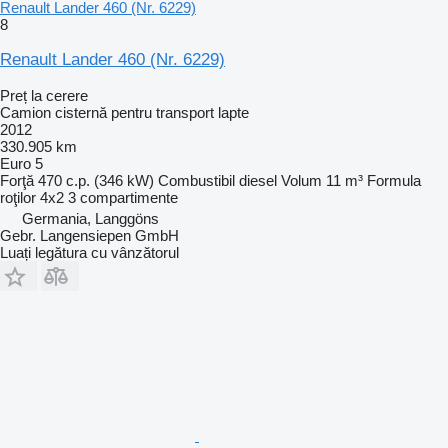
Renault Lander 460 (Nr. 6229)
8
Renault Lander 460 (Nr. 6229)
Preț la cerere
Camion cisternă pentru transport lapte
2012
330.905 km
Euro 5
Forţă
470 c.p. (346 kW)
Combustibil
diesel
Volum
11 m³
Formula
roţilor
4x2
3 compartimente
Germania, Langgöns
Gebr. Langensiepen GmbH
Luați legătura cu vânzătorul