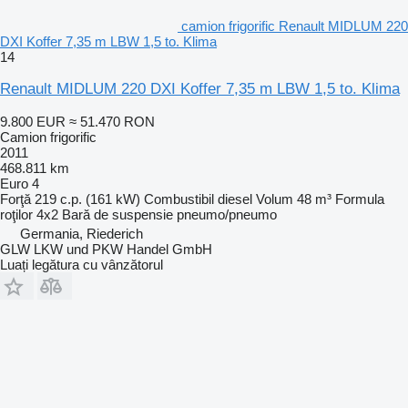
camion frigorific Renault MIDLUM 220
DXI Koffer 7,35 m LBW 1,5 to. Klima
14
Renault MIDLUM 220 DXI Koffer 7,35 m LBW 1,5 to. Klima
9.800 EUR
≈ 51.470 RON
Camion frigorific
2011
468.811 km
Euro 4
Forţă
219 c.p. (161 kW)
Combustibil
diesel
Volum
48 m³
Formula
roţilor
4x2
Bară de suspensie
pneumo/pneumo
Germania, Riederich
GLW LKW und PKW Handel GmbH
Luați legătura cu vânzătorul