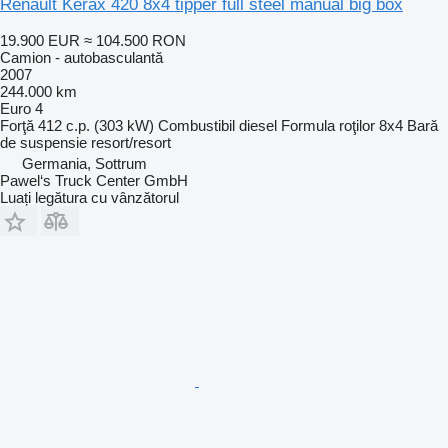
Renault Kerax 420 8x4 tipper full steel manual big box
19.900 EUR
≈ 104.500 RON
Camion - autobasculantă
2007
244.000 km
Euro 4
Forţă
412 c.p. (303 kW)
Combustibil
diesel
Formula roţilor
8x4
Bară
de suspensie
resort/resort
Germania, Sottrum
Pawel‘s Truck Center GmbH
Luați legătura cu vânzătorul