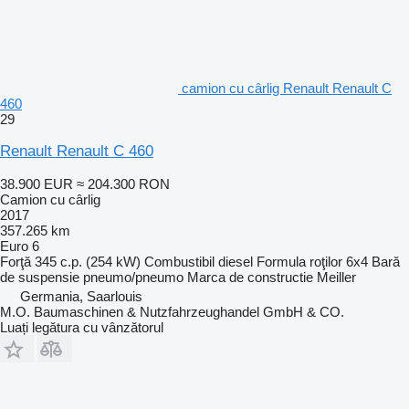
camion cu cârlig Renault Renault C
460
29
Renault Renault C 460
38.900 EUR
≈ 204.300 RON
Camion cu cârlig
2017
357.265 km
Euro 6
Forţă
345 c.p. (254 kW)
Combustibil
diesel
Formula roţilor
6x4
Bară
de suspensie
pneumo/pneumo
Marca de constructie
Meiller
Germania, Saarlouis
M.O. Baumaschinen & Nutzfahrzeughandel GmbH & CO.
Luați legătura cu vânzătorul