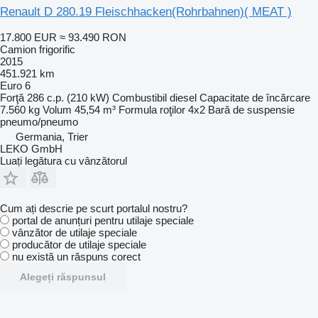
Renault D 280.19 Fleischhacken(Rohrbahnen)( MEAT )
17.800 EUR
≈ 93.490 RON
Camion frigorific
2015
451.921 km
Euro 6
Forţă
286 c.p. (210 kW)
Combustibil
diesel
Capacitate de încărcare
7.560 kg
Volum
45,54 m³
Formula roţilor
4x2
Bară de suspensie
pneumo/pneumo
Germania, Trier
LEKO GmbH
Luați legătura cu vânzătorul
Cum ați descrie pe scurt portalul nostru?
portal de anunțuri pentru utilaje speciale
vânzător de utilaje speciale
producător de utilaje speciale
nu există un răspuns corect
Alegeți răspunsul