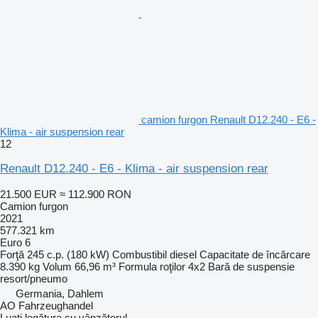
camion furgon Renault D12.240 - E6 -
Klima - air suspension rear
12
Renault D12.240 - E6 - Klima - air suspension rear
21.500 EUR
≈ 112.900 RON
Camion furgon
2021
577.321 km
Euro 6
Forţă
245 c.p. (180 kW)
Combustibil
diesel
Capacitate de încărcare
8.390 kg
Volum
66,96 m³
Formula roţilor
4x2
Bară de suspensie
resort/pneumo
Germania, Dahlem
AO Fahrzeughandel
Luați legătura cu vânzătorul