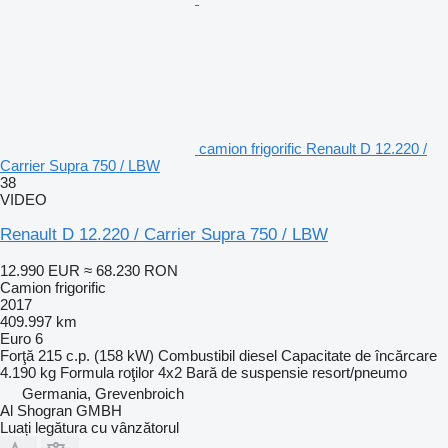
camion frigorific Renault D 12.220 /
Carrier Supra 750 / LBW
38
VIDEO
Renault D 12.220 / Carrier Supra 750 / LBW
12.990 EUR
≈ 68.230 RON
Camion frigorific
2017
409.997 km
Euro 6
Forţă
215 c.p. (158 kW)
Combustibil
diesel
Capacitate de încărcare
4.190 kg
Formula roţilor
4x2
Bară de suspensie
resort/pneumo
Germania, Grevenbroich
Al Shogran GMBH
Luați legătura cu vânzătorul