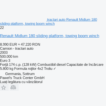
tractari auto Renault Midlum 180
sliding platform, towing boom winch
22
Renault Midlum 180 sliding platform, towing boom winch
8.990 EUR
≈ 47.220 RON
Camion - tractari auto
2003
500.000 km
Euro 3
Forţă
174 c.p. (128 kW)
Combustibil
diesel
Capacitate de încărcare
5.800 kg
Formula roţilor
4x2
Troliu
✓
Germania, Sottrum
Pawel‘s Truck Center GmbH
Luați legătura cu vânzătorul