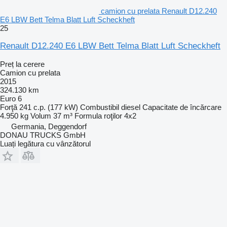
camion cu prelata Renault D12.240
E6 LBW Bett Telma Blatt Luft Scheckheft
25
Renault D12.240 E6 LBW Bett Telma Blatt Luft Scheckheft
Preț la cerere
Camion cu prelata
2015
324.130 km
Euro 6
Forţă
241 c.p. (177 kW)
Combustibil
diesel
Capacitate de încărcare
4.950 kg
Volum
37 m³
Formula roţilor
4x2
Germania, Deggendorf
DONAU TRUCKS GmbH
Luați legătura cu vânzătorul