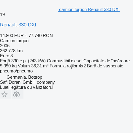
camion furgon Renault 330 DXI
19
Renault 330 DXI
14.800 EUR
≈ 77.740 RON
Camion furgon
2006
362.778 km
Euro 3
Forţă
330 c.p. (243 kW)
Combustibil
diesel
Capacitate de încărcare
9.390 kg
Volum
36,31 m³
Formula roţilor
4x2
Bară de suspensie
pneumo/pneumo
Germania, Bottrop
Safi Dorani GmbH company
Luați legătura cu vânzătorul