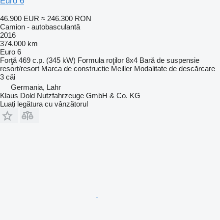
Euro 6
46.900 EUR
≈ 246.300 RON
Camion - autobasculantă
2016
374.000 km
Euro 6
Forţă
469 c.p. (345 kW)
Formula roţilor
8x4
Bară de suspensie
resort/resort
Marca de constructie
Meiller
Modalitate de descărcare
3 căi
Germania, Lahr
Klaus Dold Nutzfahrzeuge GmbH & Co. KG
Luați legătura cu vânzătorul