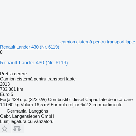
camion cisternă pentru transport lapte
Renault Lander 430 (Nr. 6119)
8
Renault Lander 430 (Nr. 6119)
Preț la cerere
Camion cisternă pentru transport lapte
2013
783.361 km
Euro 5
Forţă
439 c.p. (323 kW)
Combustibil
diesel
Capacitate de încărcare
14.090 kg
Volum
16,5 m³
Formula roţilor
6x2
3 compartimente
Germania, Langgöns
Gebr. Langensiepen GmbH
Luați legătura cu vânzătorul