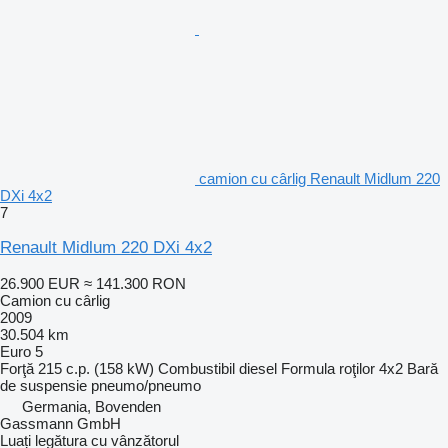
camion cu cârlig Renault Midlum 220
DXi 4x2
7
Renault Midlum 220 DXi 4x2
26.900 EUR
≈ 141.300 RON
Camion cu cârlig
2009
30.504 km
Euro 5
Forţă
215 c.p. (158 kW)
Combustibil
diesel
Formula roţilor
4x2
Bară
de suspensie
pneumo/pneumo
Germania, Bovenden
Gassmann GmbH
Luați legătura cu vânzătorul