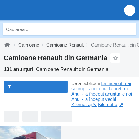
Camioane
Camioane Renault
Camioane Renault din 
Camioane Renault din Germania
131 anunțuri:
Camioane Renault din Germania
Data publicării
La început mai
scump
La început la preț mic
Anul - la început anunțurile noi
Anul - la început vechi
Kilometraj ⬊
Kilometraj ⬈