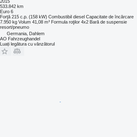
2015
533.842 km
Euro 6
Forţă
215 c.p. (158 kW)
Combustibil
diesel
Capacitate de încărcare
7.950 kg
Volum
41,08 m³
Formula roţilor
4x2
Bară de suspensie
resort/pneumo
Germania, Dahlem
AO Fahrzeughandel
Luați legătura cu vânzătorul