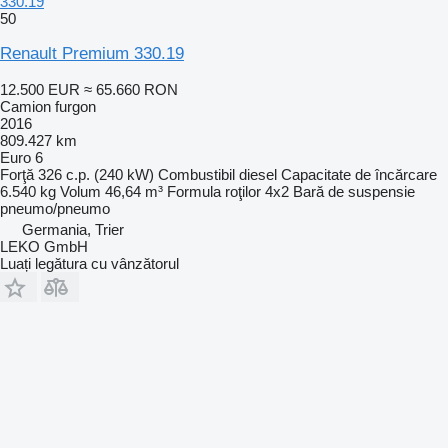
330.19
50
Renault Premium 330.19
12.500 EUR
≈ 65.660 RON
Camion furgon
2016
809.427 km
Euro 6
Forţă
326 c.p. (240 kW)
Combustibil
diesel
Capacitate de încărcare
6.540 kg
Volum
46,64 m³
Formula roţilor
4x2
Bară de suspensie
pneumo/pneumo
Germania, Trier
LEKO GmbH
Luați legătura cu vânzătorul