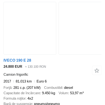
IVECO 190 E 28
24.800 EUR
≈ 130.100 RON
Camion frigorific
2017
81.013 km
Euro 6
Forţă
281 c.p. (207 kW)
Combustibil
diesel
Capacitate de încărcare
9.450 kg
Volum
53,97 m³
Formula roţilor
4x2
Bară de suspensie
pneumo/pneumo