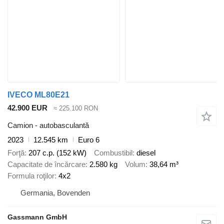
IVECO ML80E21
42.900 EUR
≈ 225.100 RON
Camion - autobasculantă
2023
12.545 km
Euro 6
Forţă
207 c.p. (152 kW)
Combustibil
diesel
Capacitate de încărcare
2.580 kg
Volum
38,64 m³
Formula roţilor
4x2
Germania, Bovenden
Gassmann GmbH