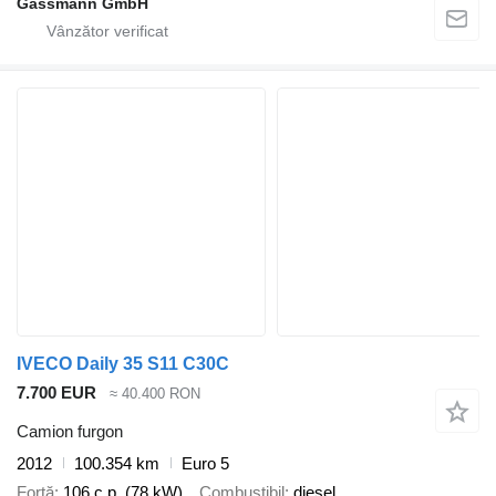
Gassmann GmbH
IVECO Daily 35 S11 C30C
7.700 EUR
≈ 40.400 RON
Camion furgon
2012
100.354 km
Euro 5
Forţă
106 c.p. (78 kW)
Combustibil
diesel