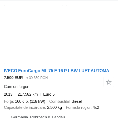
IVECO EuroCargo ML 75 E 16 P LBW LUFT AUTOMATIK COC EU
7.500 EUR
≈ 39.350 RON
Camion furgon
2013
217.582 km
Euro 5
Forţă
160 c.p. (118 kW)
Combustibil
diesel
Capacitate de încărcare
2.500 kg
Formula roţilor
4x2
Germania, Rohrbach b. Landau