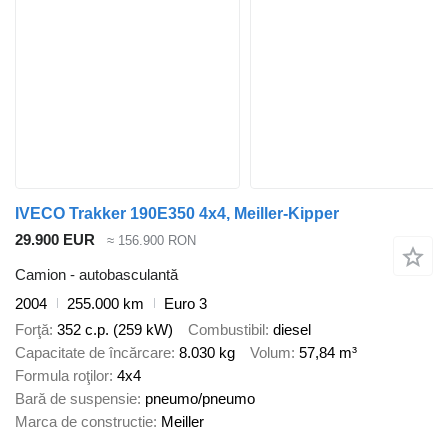
IVECO Trakker 190E350 4x4, Meiller-Kipper
29.900 EUR
≈ 156.900 RON
Camion - autobasculantă
2004
255.000 km
Euro 3
Forţă
352 c.p. (259 kW)
Combustibil
diesel
Capacitate de încărcare
8.030 kg
Volum
57,84 m³
Formula roţilor
4x4
Bară de suspensie
pneumo/pneumo
Marca de constructie
Meiller