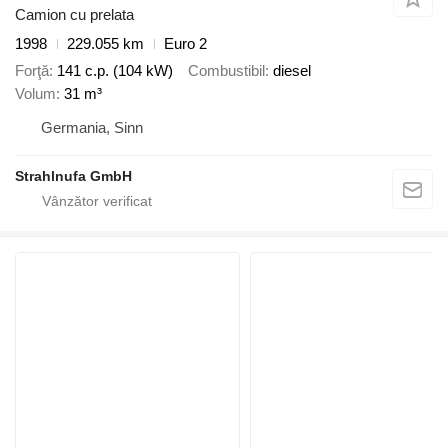
Camion cu prelata
1998
229.055 km
Euro 2
Forţă
141 c.p. (104 kW)
Combustibil
diesel
Volum
31 m³
Germania, Sinn
Strahlnufa GmbH