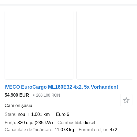
IVECO EuroCargo ML160E32 4x2, 5x Vorhanden!
54.900 EUR
≈ 288.100 RON
Camion şasiu
Stare
nou
1.001 km
Euro 6
Forţă
320 c.p. (235 kW)
Combustibil
diesel
Capacitate de încărcare
11.073 kg
Formula roţilor
4x2