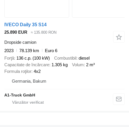
IVECO Daily 35 S14
25.890 EUR
≈ 135.800 RON
Dropside camion
2023
78.139 km
Euro 6
Forţă
136 c.p. (100 kW)
Combustibil
diesel
Capacitate de încărcare
1.305 kg
Volum
2 m³
Formula roţilor
4x2
Germania, Bakum
A1-Truck GmbH