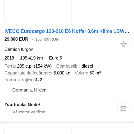
IVECO Eurocargo 120-210 E6 Koffer 8,6m Klima LBW1500Kg
29.800 EUR
≈ 156.400 RON
Camion furgon
2019
199.419 km
Euro 6
Forţă
209 c.p. (154 kW)
Combustibil
diesel
Capacitate de încărcare
5.030 kg
Volum
50 m³
Formula roţilor
4x2
Germania, Hilden
Yourtrucks GmbH