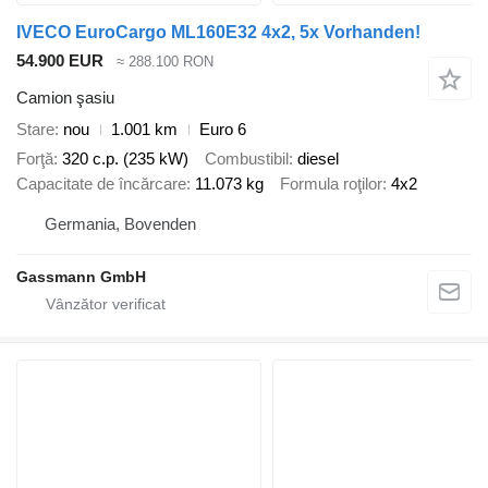
IVECO EuroCargo ML160E32 4x2, 5x Vorhanden!
54.900 EUR
≈ 288.100 RON
Camion şasiu
Stare
nou
1.001 km
Euro 6
Forţă
320 c.p. (235 kW)
Combustibil
diesel
Capacitate de încărcare
11.073 kg
Formula roţilor
4x2
Germania, Bovenden
Gassmann GmbH