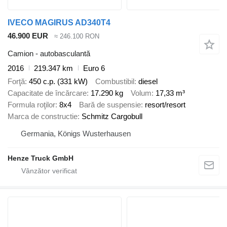
IVECO MAGIRUS AD340T4
46.900 EUR
≈ 246.100 RON
Camion - autobasculantă
2016
219.347 km
Euro 6
Forţă
450 c.p. (331 kW)
Combustibil
diesel
Capacitate de încărcare
17.290 kg
Volum
17,33 m³
Formula roţilor
8x4
Bară de suspensie
resort/resort
Marca de constructie
Schmitz Cargobull
Germania, Königs Wusterhausen
Henze Truck GmbH