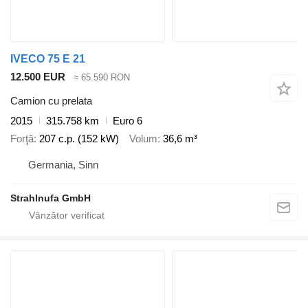
IVECO 75 E 21
12.500 EUR
≈ 65.590 RON
Camion cu prelata
2015
315.758 km
Euro 6
Forţă
207 c.p. (152 kW)
Volum
36,6 m³
Germania, Sinn
Strahlnufa GmbH