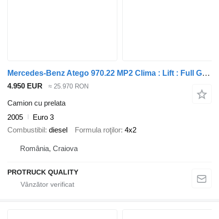
Mercedes-Benz Atego 970.22 MP2 Clima : Lift : Full Galvan 6mx2,8x2,5
4.950 EUR
≈ 25.970 RON
Camion cu prelata
2005
Euro 3
Combustibil
diesel
Formula roţilor
4x2
România, Craiova
PROTRUCK QUALITY