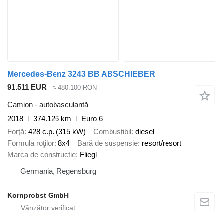
Mercedes-Benz 3243 BB ABSCHIEBER
91.511 EUR
≈ 480.100 RON
Camion - autobasculantă
2018
374.126 km
Euro 6
Forţă
428 c.p. (315 kW)
Combustibil
diesel
Formula roţilor
8x4
Bară de suspensie
resort/resort
Marca de constructie
Fliegl
Germania, Regensburg
Kornprobst GmbH