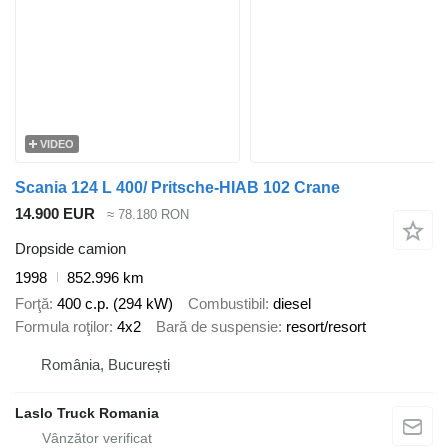
VIDEO
Scania 124 L 400/ Pritsche-HIAB 102 Crane
14.900 EUR
≈ 78.180 RON
Dropside camion
1998
852.996 km
Forţă
400 c.p. (294 kW)
Combustibil
diesel
Formula roţilor
4x2
Bară de suspensie
resort/resort
România, București
Laslo Truck Romania