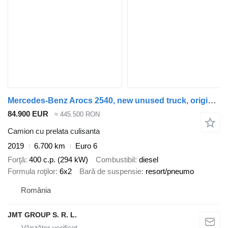
Mercedes-Benz Arocs 2540, new unused truck, original 6500km
84.900 EUR
≈ 445.500 RON
Camion cu prelata culisanta
2019
6.700 km
Euro 6
Forţă
400 c.p. (294 kW)
Combustibil
diesel
Formula roţilor
6x2
Bară de suspensie
resort/pneumo
România
JMT GROUP S. R. L.