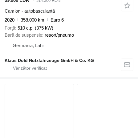
59.900 EUR
≈ 314.300 RON
Camion - autobasculantă
2020
358.000 km
Euro 6
Forţă
510 c.p. (375 kW)
Bară de suspensie
resort/pneumo
Germania, Lahr
Klaus Dold Nutzfahrzeuge GmbH & Co. KG