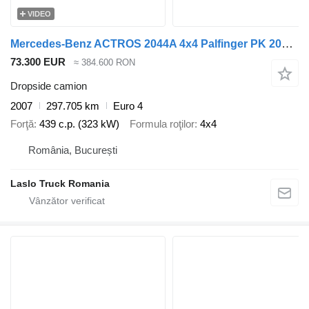
VIDEO
Mercedes-Benz ACTROS 2044A 4x4 Palfinger PK 20002 hds Crane
73.300 EUR
≈ 384.600 RON
Dropside camion
2007
297.705 km
Euro 4
Forţă
439 c.p. (323 kW)
Formula roţilor
4x4
România, București
Laslo Truck Romania