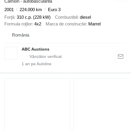
Camion - autobasculantă
2001
224.000 km
Euro 3
Forţă
310 c.p. (228 kW)
Combustibil
diesel
Formula roţilor
4x2
Marca de constructie
Marrel
România
ABC Auctions
1
an pe Autoline