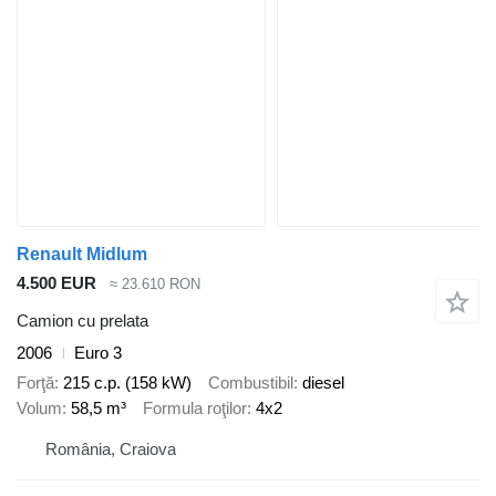
Renault Midlum
4.500 EUR
≈ 23.610 RON
Camion cu prelata
2006
Euro 3
Forţă
215 c.p. (158 kW)
Combustibil
diesel
Volum
58,5 m³
Formula roţilor
4x2
România, Craiova