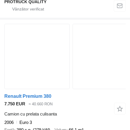
PROTRUCK QUALITY
Renault Premium 380
7.750 EUR
≈ 40.660 RON
Camion cu prelata culisanta
2006
Euro 3
Forţă
380 c.p. (279 kW)
Volum
66,1 m³