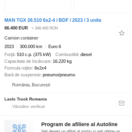
MAN TGX 26.510 6x2-4 / BDF / 2023 / 3 units
66.400 EUR
≈ 348.400 RON
Camion container
2023
300.000 km
Euro 6
Forţă
510 c.p. (375 kW)
Combustibil
diesel
Capacitate de încărcare
16.220 kg
Formula roţilor
6x2x4
Bară de suspensie
pneumo/pneumo
România, București
Laslo Truck Romania
Program de afiliere al Autoline
Veți deveni un afiliat al nostru și veți obține un