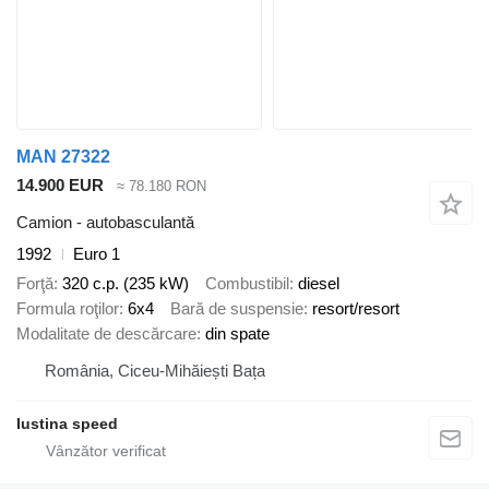
MAN 27322
14.900 EUR
≈ 78.180 RON
Camion - autobasculantă
1992
Euro 1
Forţă
320 c.p. (235 kW)
Combustibil
diesel
Formula roţilor
6x4
Bară de suspensie
resort/resort
Modalitate de descărcare
din spate
România, Ciceu-Mihăiești Bața
Iustina speed