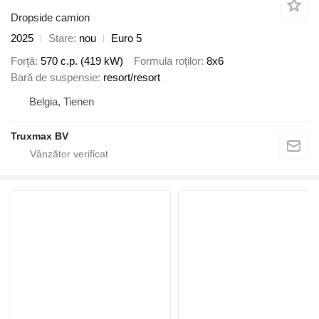
Dropside camion
2025
Stare
nou
Euro 5
Forţă
570 c.p. (419 kW)
Formula roţilor
8x6
Bară de suspensie
resort/resort
Belgia, Tienen
Truxmax BV