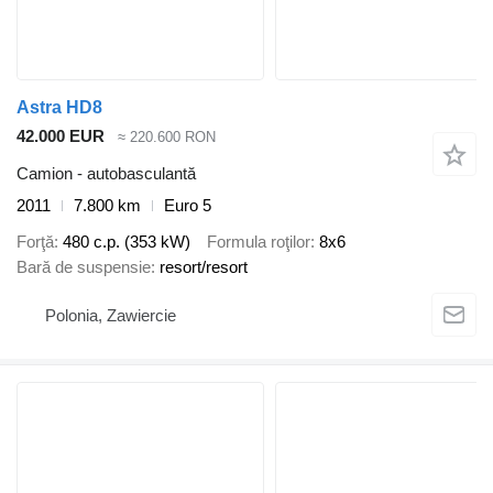
Astra HD8
42.000 EUR
≈ 220.600 RON
Camion - autobasculantă
2011
7.800 km
Euro 5
Forţă
480 c.p. (353 kW)
Formula roţilor
8x6
Bară de suspensie
resort/resort
Polonia, Zawiercie