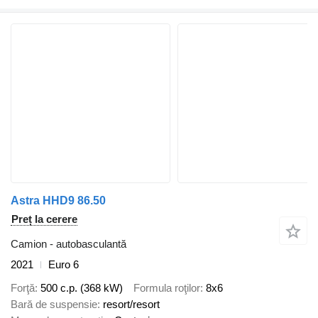
Astra HHD9 86.50
Preț la cerere
Camion - autobasculantă
2021
Euro 6
Forţă
500 c.p. (368 kW)
Formula roţilor
8x6
Bară de suspensie
resort/resort