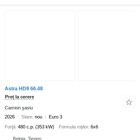
Astra HD9 66.48
Preț la cerere
Camion şasiu
2026
Stare
nou
Euro 3
Forţă
480 c.p. (353 kW)
Formula roţilor
6x6
Belgia, Tienen