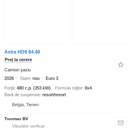
Astra HD9 84.48
Preț la cerere
Camion şasiu
2026
Stare
nou
Euro 3
Forţă
480 c.p. (353 kW)
Formula roţilor
8x4
Bară de suspensie
resort/resort
Belgia, Tienen
Truxmax BV