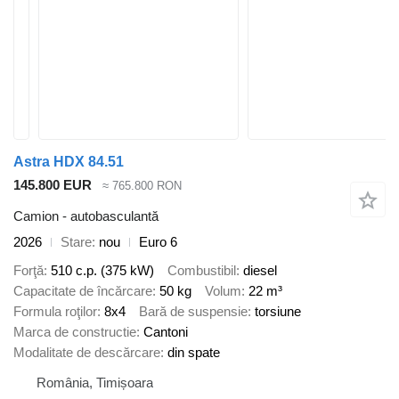
Astra HDX 84.51
145.800 EUR
≈ 765.800 RON
Camion - autobasculantă
2026
Stare
nou
Euro 6
Forţă
510 c.p. (375 kW)
Combustibil
diesel
Capacitate de încărcare
50 kg
Volum
22 m³
Formula roţilor
8x4
Bară de suspensie
torsiune
Marca de constructie
Cantoni
Modalitate de descărcare
din spate
România, Timișoara