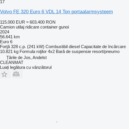
17
Volvo FE 320 Euro 6 VDL 14 Ton portaalarmsysteem
115.000 EUR
≈ 603.400 RON
Camion utilaj ridicare container gunoi
2024
56.641 km
Euro 6
Forţă
328 c.p. (241 kW)
Combustibil
diesel
Capacitate de încărcare
10.821 kg
Formula roţilor
4x2
Bară de suspensie
resort/pneumo
Țările de Jos, Andelst
CLEANMAT
Luați legătura cu vânzătorul