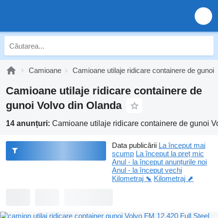
Camioane
Camioane utilaje ridicare containere de gunoi
Camioane utilaje ridicare containere de
gunoi Volvo din Olanda
14 anunțuri:
Camioane utilaje ridicare containere de gunoi V
Data publicării
La început mai
scump
La început la preț mic
Anul - la început anunțurile noi
Anul - la început vechi
Kilometraj ⬊
Kilometraj ⬈