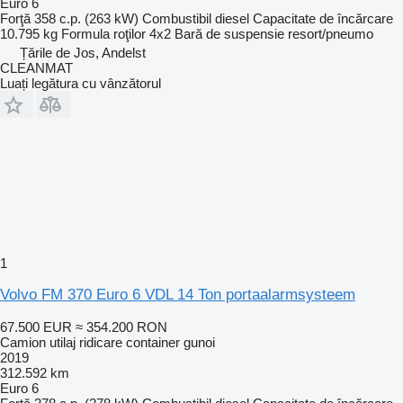
Euro 6
Forţă
358 c.p. (263 kW)
Combustibil
diesel
Capacitate de încărcare
10.795 kg
Formula roţilor
4x2
Bară de suspensie
resort/pneumo
Țările de Jos, Andelst
CLEANMAT
Luați legătura cu vânzătorul
1
Volvo FM 370 Euro 6 VDL 14 Ton portaalarmsysteem
67.500 EUR
≈ 354.200 RON
Camion utilaj ridicare container gunoi
2019
312.592 km
Euro 6