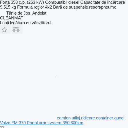
Forţă
358 c.p. (263 kW)
Combustibil
diesel
Capacitate de încărcare
9.515 kg
Formula roţilor
4x2
Bară de suspensie
resort/pneumo
Țările de Jos, Andelst
CLEANMAT
Luați legătura cu vânzătorul
camion utilaj ridicare container gunoi
Volvo FM 370 Portal arm system 350.600km
11