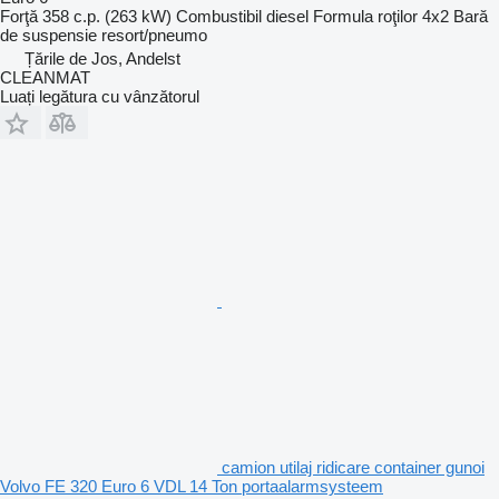
Forţă
358 c.p. (263 kW)
Combustibil
diesel
Formula roţilor
4x2
Bară
de suspensie
resort/pneumo
Țările de Jos, Andelst
CLEANMAT
Luați legătura cu vânzătorul
camion utilaj ridicare container gunoi
Volvo FE 320 Euro 6 VDL 14 Ton portaalarmsysteem