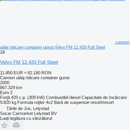
camion
utilaj ridicare container gunoi Volvo FM 12.420 Full Steel
18
Volvo FM 12.420 Full Steel
11.850 EUR
≈ 62.180 RON
Camion utilaj ridicare container gunoi
2000
867.329 km
Euro 2
Forţă
420 c.p. (309 kW)
Combustibil
diesel
Capacitate de încărcare
9.820 kg
Formula roţilor
4x2
Bară de suspensie
resort/resort
Țările de Jos, Lelystad
Socar Carmarket Lelystad BV
Luați legătura cu vânzătorul