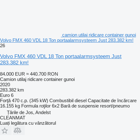
camion utilaj ridicare container gunoi
Volvo FMX 460 VDL 18 Ton portaalarmsysteem Just 283.382 km!
26
Volvo FMX 460 VDL 18 Ton portaalarmsysteem Just
283.382 km!
84.000 EUR
≈ 440.700 RON
Camion utilaj ridicare container gunoi
2020
283.382 km
Euro 6
Forţă
470 c.p. (345 kW)
Combustibil
diesel
Capacitate de încărcare
16.155 kg
Formula roţilor
6x2
Bară de suspensie
resort/pneumo
Țările de Jos, Andelst
CLEANMAT
Luați legătura cu vânzătorul