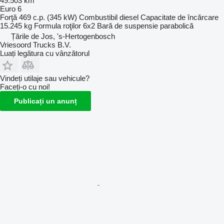
49.503 km
Euro 6
Forţă
469 c.p. (345 kW)
Combustibil
diesel
Capacitate de încărcare
15.245 kg
Formula roţilor
6x2
Bară de suspensie
parabolică
Țările de Jos, 's-Hertogenbosch
Vriesoord Trucks B.V.
Luați legătura cu vânzătorul
Vindeți utilaje sau vehicule?
Faceți-o cu noi!
Publicați un anunț