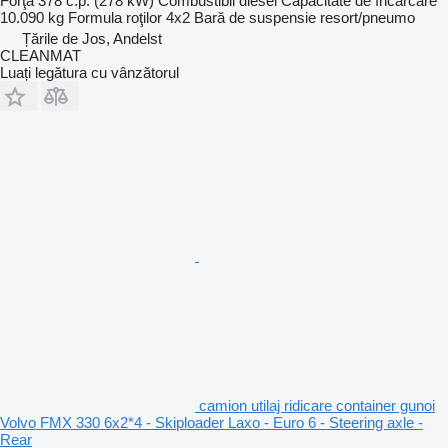
Forţă
378 c.p. (278 kW)
Combustibil
diesel
Capacitate de încărcare
10.090 kg
Formula roţilor
4x2
Bară de suspensie
resort/pneumo
Țările de Jos, Andelst
CLEANMAT
Luați legătura cu vânzătorul
camion utilaj ridicare container gunoi
Volvo FMX 330 6x2*4 - Skiploader Laxo - Euro 6 - Steering axle -
Rear