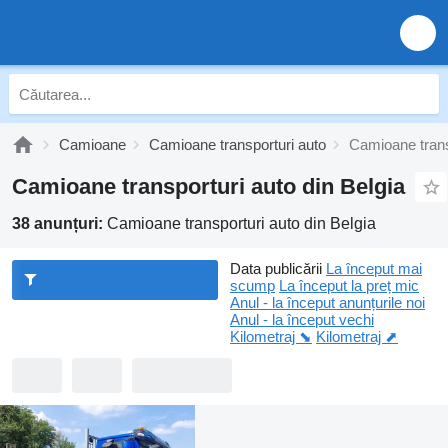
Camioane
Camioane transporturi auto
Camioane transp
Camioane transporturi auto din Belgia
38 anunțuri:
Camioane transporturi auto din Belgia
Data publicării
La început mai
scump
La început la preț mic
Anul - la început anunțurile noi
Anul - la început vechi
Kilometraj ⬊
Kilometraj ⬈