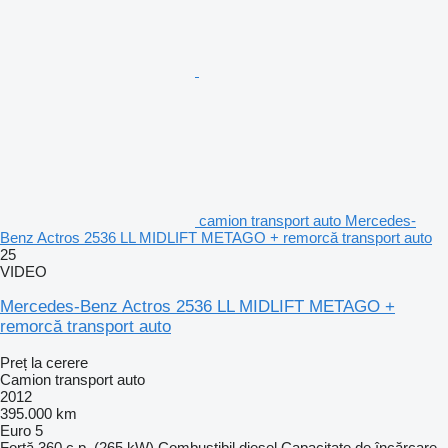
camion transport auto Mercedes-
Benz Actros 2536 LL MIDLIFT METAGO + remorcă transport auto
25
VIDEO
Mercedes-Benz Actros 2536 LL MIDLIFT METAGO +
remorcă transport auto
Preț la cerere
Camion transport auto
2012
395.000 km
Euro 5
Forţă
360 c.p. (265 kW)
Combustibil
diesel
Capacitate de încărcare