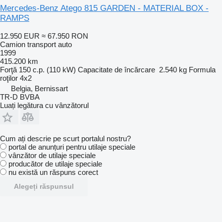
Mercedes-Benz Atego 815 GARDEN - MATERIAL BOX -
RAMPS
12.950 EUR
≈ 67.950 RON
Camion transport auto
1999
415.200 km
Forţă
150 c.p. (110 kW)
Capacitate de încărcare
2.540 kg
Formula
roţilor
4x2
Belgia, Bernissart
TR-D BVBA
Luați legătura cu vânzătorul
Cum ați descrie pe scurt portalul nostru?
portal de anunțuri pentru utilaje speciale
vânzător de utilaje speciale
producător de utilaje speciale
nu există un răspuns corect
Alegeți răspunsul