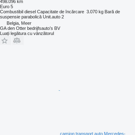
498.096 km
Euro 5
Combustibil
diesel
Capacitate de încărcare
3.070 kg
Bară de
suspensie
parabolică
Unit.auto
2
Belgia, Meer
GA den Otter bedrijfsauto’s BV
Luați legătura cu vânzătorul
camion transport auto Mercedes-