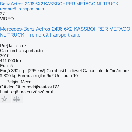
Benz Actros 2436 6X2 KASSBOHRER METAGO NL TRUCK +
remorcă transport auto
27
VIDEO
Mercedes-Benz Actros 2436 6X2 KASSBOHRER METAGO
NL TRUCK + remorcă transport auto
Preț la cerere
Camion transport auto
2010
411.000 km
Euro 5
Forţă
360 c.p. (265 kW)
Combustibil
diesel
Capacitate de încărcare
9.300 kg
Formula roţilor
6x2
Unit.auto
10
Belgia, Meer
GA den Otter bedrijfsauto’s BV
Luați legătura cu vânzătorul