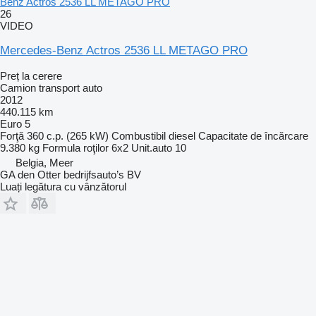
Benz Actros 2536 LL METAGO PRO
26
VIDEO
Mercedes-Benz Actros 2536 LL METAGO PRO
Preț la cerere
Camion transport auto
2012
440.115 km
Euro 5
Forţă
360 c.p. (265 kW)
Combustibil
diesel
Capacitate de încărcare
9.380 kg
Formula roţilor
6x2
Unit.auto
10
Belgia, Meer
GA den Otter bedrijfsauto’s BV
Luați legătura cu vânzătorul