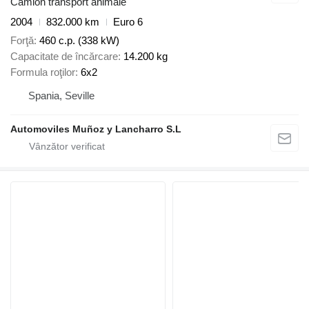
Camion transport animale
2004
832.000 km
Euro 6
Forţă
460 c.p. (338 kW)
Capacitate de încărcare
14.200 kg
Formula roţilor
6x2
Spania, Seville
Automoviles Muñoz y Lancharro S.L