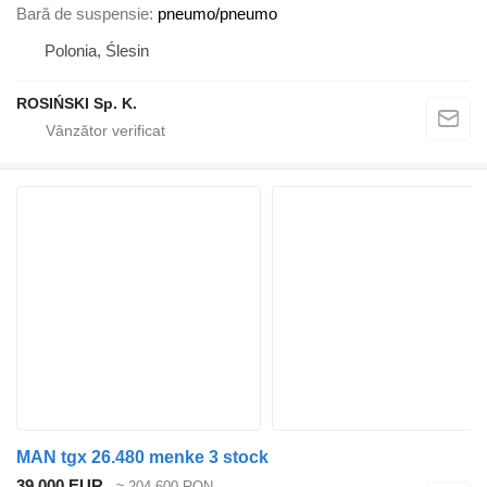
Bară de suspensie
pneumo/pneumo
Polonia, Ślesin
ROSIŃSKI Sp. K.
MAN tgx 26.480 menke 3 stock
39.000 EUR
≈ 204.600 RON