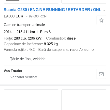
Scania G280 / ENGINE RUNNING / RETARDER / ONLY:215411 KM / LIVESTOCK /
19.000 EUR
≈ 99.690 RON
Camion transport animale
2014
215.411 km
Euro 6
Forţă
280 c.p. (206 kW)
Combustibil
diesel
Capacitate de încărcare
8.025 kg
Formula roţilor
4x2
Bară de suspensie
resort/pneumo
Țările de Jos, Velddriel
Vos Trucks