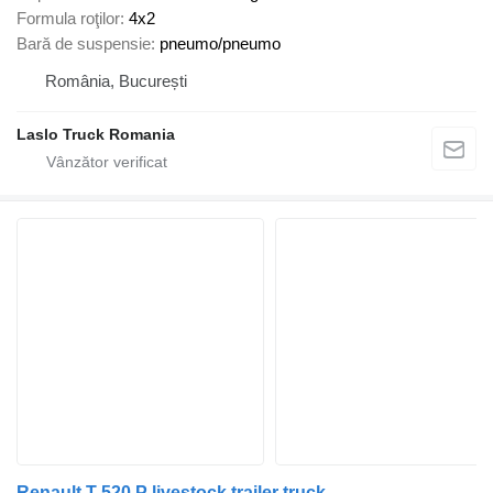
Formula roţilor
4x2
Bară de suspensie
pneumo/pneumo
România, București
Laslo Truck Romania
Renault T 520 P livestock trailer truck