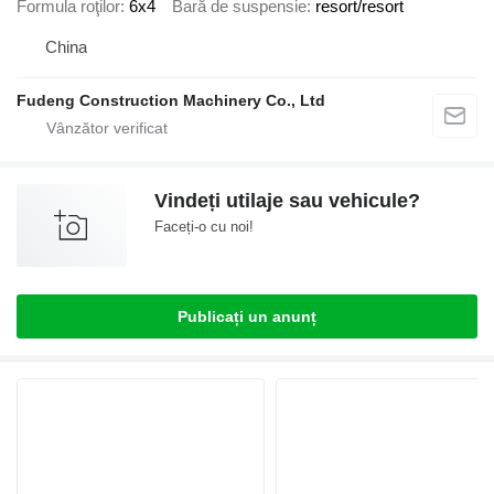
Formula roţilor
6x4
Bară de suspensie
resort/resort
China
Fudeng Construction Machinery Co., Ltd
Vindeți utilaje sau vehicule?
Faceți-o cu noi!
Publicați un anunț