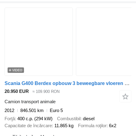
VIDEO
Scania G400 Berdex opbouw 3 beweegbare vloeren 6 x 2 Retarder
20.950 EUR
≈ 109.900 RON
Camion transport animale
2012
846.501 km
Euro 5
Forţă
400 c.p. (294 kW)
Combustibil
diesel
Capacitate de încărcare
11.865 kg
Formula roţilor
6x2