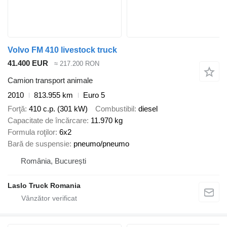
Volvo FM 410 livestock truck
41.400 EUR
≈ 217.200 RON
Camion transport animale
2010
813.955 km
Euro 5
Forţă
410 c.p. (301 kW)
Combustibil
diesel
Capacitate de încărcare
11.970 kg
Formula roţilor
6x2
Bară de suspensie
pneumo/pneumo
România, București
Laslo Truck Romania