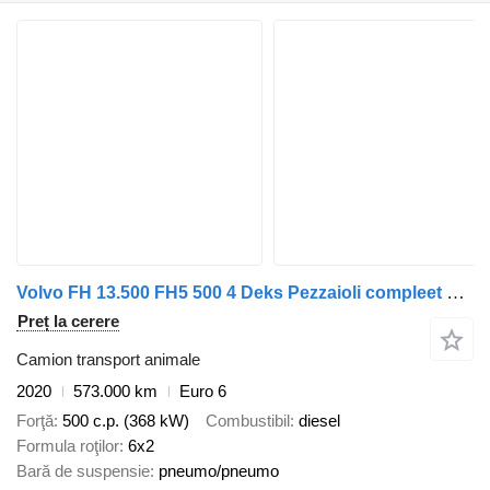
Volvo FH 13.500 FH5 500 4 Deks Pezzaioli compleet + remorcă transport animale
Preț la cerere
Camion transport animale
2020
573.000 km
Euro 6
Forţă
500 c.p. (368 kW)
Combustibil
diesel
Formula roţilor
6x2
Bară de suspensie
pneumo/pneumo