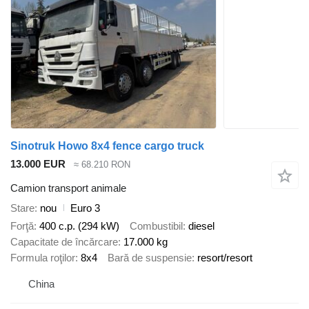
Sinotruk Howo 8x4 fence cargo truck
13.000 EUR
≈ 68.210 RON
Camion transport animale
Stare
nou
Euro 3
Forţă
400 c.p. (294 kW)
Combustibil
diesel
Capacitate de încărcare
17.000 kg
Formula roţilor
8x4
Bară de suspensie
resort/resort
China