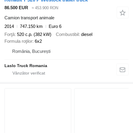
86.500 EUR
≈ 453.900 RON
Camion transport animale
2014
747.150 km
Euro 6
Forţă
520 c.p. (382 kW)
Combustibil
diesel
Formula roţilor
6x2
România, București
Laslo Truck Romania