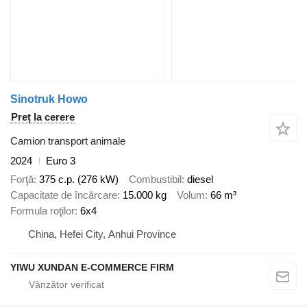
Sinotruk Howo
Preț la cerere
Camion transport animale
2024
Euro 3
Forţă
375 c.p. (276 kW)
Combustibil
diesel
Capacitate de încărcare
15.000 kg
Volum
66 m³
Formula roţilor
6x4
China, Hefei City, Anhui Province
YIWU XUNDAN E-COMMERCE FIRM