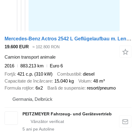
Mercedes-Benz Actros 2542 L Geflügelaufbau m. Lenkachse
19.600 EUR
≈ 102.800 RON
Camion transport animale
2016
883.213 km
Euro 6
Forţă
421 c.p. (310 kW)
Combustibil
diesel
Capacitate de încărcare
15.040 kg
Volum
48 m³
Formula roţilor
6x2
Bară de suspensie
resort/pneumo
Germania, Delbrück
PEITZMEYER Fahrzeug- und Gerätevertrieb
5
ani pe Autoline