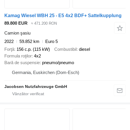
Kamag Wiesel WBH 25 - E5 4x2 BDF+ Sattelkupplung
89.800 EUR
≈ 471.200 RON
Camion şasiu
2022
59.852 km
Euro 5
Forţă
156 c.p. (115 kW)
Combustibil
diesel
Formula roţilor
4x2
Bară de suspensie
pneumo/pneumo
Germania, Euskirchen (Dom-Esch)
Jacobsen Nutzfahrzeuge GmbH