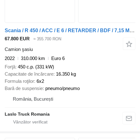
Scania / R 450 / ACC / E 6 / RETARDER / BDF / 7,15 M , 7,45 M
67.800 EUR
≈ 355.700 RON
Camion şasiu
2022
310.000 km
Euro 6
Forţă
450 c.p. (331 kW)
Capacitate de încărcare
16.350 kg
Formula roţilor
6x2
Bară de suspensie
pneumo/pneumo
România, București
Laslo Truck Romania