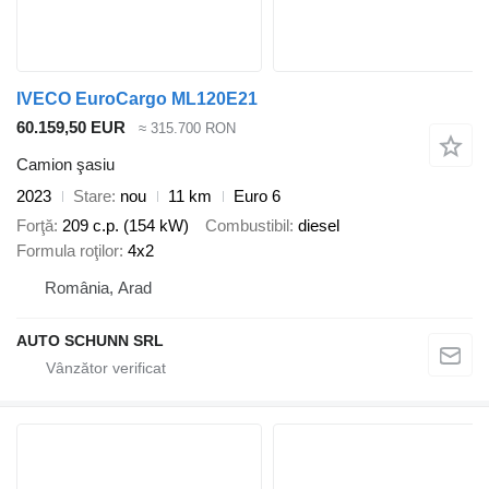
IVECO EuroCargo ML120E21
60.159,50 EUR
≈ 315.700 RON
Camion şasiu
2023
Stare
nou
11 km
Euro 6
Forţă
209 c.p. (154 kW)
Combustibil
diesel
Formula roţilor
4x2
România, Arad
AUTO SCHUNN SRL