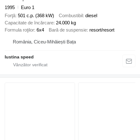
1995
Euro 1
Forţă
501 c.p. (368 kW)
Combustibil
diesel
Capacitate de încărcare
24.000 kg
Formula roţilor
6x4
Bară de suspensie
resort/resort
România, Ciceu-Mihăiești Bața
Iustina speed