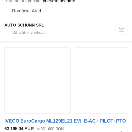
Bară de suspensie
pneumo/pneumo
România, Arad
AUTO SCHUNN SRL
IVECO EuroCargo ML120EL21 EVI_E-AC+ PILOT+PTO
63.195,04 EUR
≈ 331.600 RON