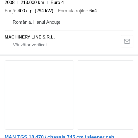
2008
213.000 km
Euro 4
Forţă
400 c.p. (294 kW)
Formula roţilor
6x4
România, Hanul Ancuței
MACHINERY LINE S.R.L.
MAN TGS 18.470 / chassis 745 cm / sleeper cab