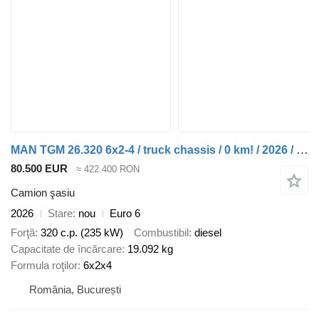
MAN TGM 26.320 6x2-4 / truck chassis / 0 km! / 2026 / steering axle
80.500 EUR
≈ 422.400 RON
Camion şasiu
2026
Stare
nou
Euro 6
Forţă
320 c.p. (235 kW)
Combustibil
diesel
Capacitate de încărcare
19.092 kg
Formula roţilor
6x2x4
România, București