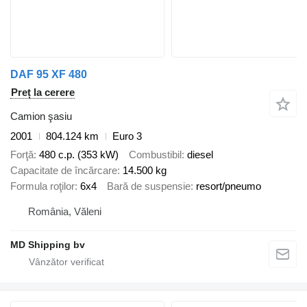
DAF 95 XF 480
Preț la cerere
Camion şasiu
2001
804.124 km
Euro 3
Forţă
480 c.p. (353 kW)
Combustibil
diesel
Capacitate de încărcare
14.500 kg
Formula roţilor
6x4
Bară de suspensie
resort/pneumo
România, Văleni
MD Shipping bv