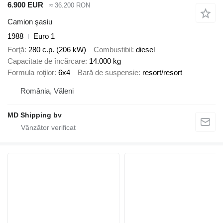
6.900 EUR
≈ 36.200 RON
Camion şasiu
1988
Euro 1
Forţă
280 c.p. (206 kW)
Combustibil
diesel
Capacitate de încărcare
14.000 kg
Formula roţilor
6x4
Bară de suspensie
resort/resort
România, Văleni
MD Shipping bv