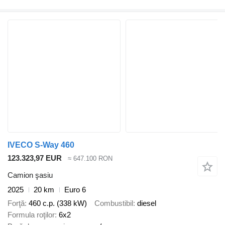
IVECO S-Way 460
123.323,97 EUR
≈ 647.100 RON
Camion şasiu
2025
20 km
Euro 6
Forţă
460 c.p. (338 kW)
Combustibil
diesel
Formula roţilor
6x2