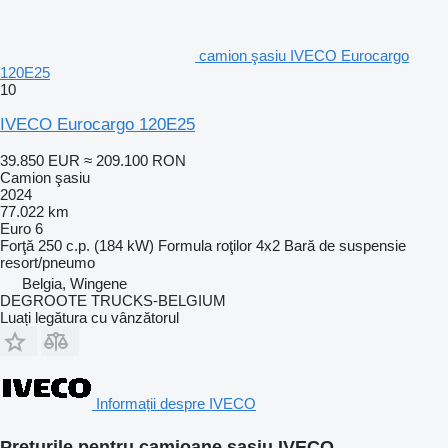
camion şasiu IVECO Eurocargo
120E25
10
IVECO Eurocargo 120E25
39.850 EUR
≈ 209.100 RON
Camion şasiu
2024
77.022 km
Euro 6
Forţă
250 c.p. (184 kW)
Formula roţilor
4x2
Bară de suspensie
resort/pneumo
Belgia, Wingene
DEGROOTE TRUCKS-BELGIUM
Luați legătura cu vânzătorul
Informații despre IVECO
Prețurile pentru camioane şasiu IVECO