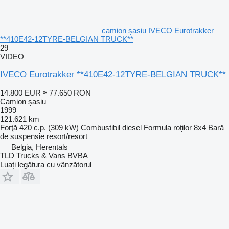
camion şasiu IVECO Eurotrakker
**410E42-12TYRE-BELGIAN TRUCK**
29
VIDEO
IVECO Eurotrakker **410E42-12TYRE-BELGIAN TRUCK**
14.800 EUR
≈ 77.650 RON
Camion şasiu
1999
121.621 km
Forţă
420 c.p. (309 kW)
Combustibil
diesel
Formula roţilor
8x4
Bară
de suspensie
resort/resort
Belgia, Herentals
TLD Trucks & Vans BVBA
Luați legătura cu vânzătorul