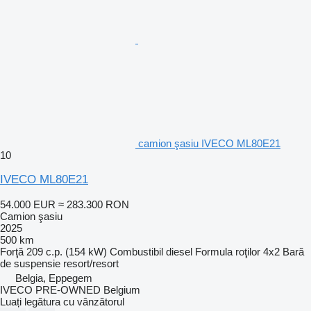
camion şasiu IVECO ML80E21
10
IVECO ML80E21
54.000 EUR
≈ 283.300 RON
Camion şasiu
2025
500 km
Forţă
209 c.p. (154 kW)
Combustibil
diesel
Formula roţilor
4x2
Bară
de suspensie
resort/resort
Belgia, Eppegem
IVECO PRE-OWNED Belgium
Luați legătura cu vânzătorul