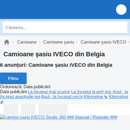
Camioane
Camioane şasiu
Camioane şasiu IVECO
Camioane şasiu IVECO din Belgia
6 anunțuri:
Camioane şasiu IVECO din Belgia
Filtru
Ordonează
:
Data publicării
Data publicării
La început mai scump
La început la preț mic
Anul - la
început anunțurile noi
Anul - la început vechi
Kilometraj ⬊
Kilometraj
⬈