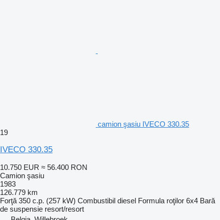
camion şasiu IVECO 330.35
19
IVECO 330.35
10.750 EUR
≈ 56.400 RON
Camion şasiu
1983
126.779 km
Forţă
350 c.p. (257 kW)
Combustibil
diesel
Formula roţilor
6x4
Bară
de suspensie
resort/resort
Belgia, Willebroek