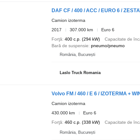
DAF CF / 400 / ACC / EURO 6 / ZE
Camion izoterma
2017
307.000 km
Euro 6
Forţă
400 c.p. (294 kW)
Capacitate de înc
Bară de suspensie
pneumo/pneumo
România, București
Laslo Truck Romania
Volvo FM / 460 / E 6 / IZOTERMA + WI
Camion izoterma
430.000 km
Euro 6
Forţă
460 c.p. (338 kW)
Capacitate de înc
România, București