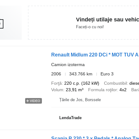
Vindeți utilaje sau vehi
Faceți-o cu noi!
Renault Midlum 220 DCi * MOT TUV 
Camion izoterma
2006
343.766 km
Euro 3
Forţă
220 c.p. (162 kW)
Combustibil
diese
Volum
23,91 m³
Formula roţilor
4x2
Bar
Țările de Jos, Borssele
VIDEO
LendaTrade
Scania P 230 * 3 x Pedals * Analog T