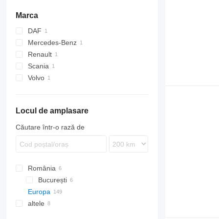
Marca
DAF
Mercedes-Benz
CF
Renault
Actros
Scania
Midlum
Volvo
FH
Locul de amplasare
Căutare într-o rază de
România
București
Europa
București
altele
Polonia
Lituania
Ucraina