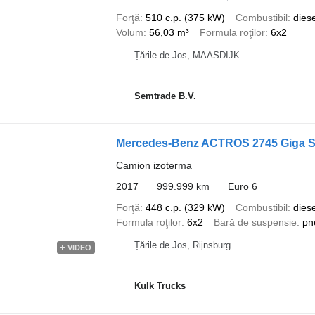
Forţă
510 c.p. (375 kW)
Combustibil
diese
Volum
56,03 m³
Formula roţilor
6x2
Țările de Jos, MAASDIJK
Semtrade B.V.
Mercedes-Benz ACTROS 2745 Giga S
Camion izoterma
2017
999.999 km
Euro 6
Forţă
448 c.p. (329 kW)
Combustibil
diese
Formula roţilor
6x2
Bară de suspensie
pn
Țările de Jos, Rijnsburg
VIDEO
Kulk Trucks