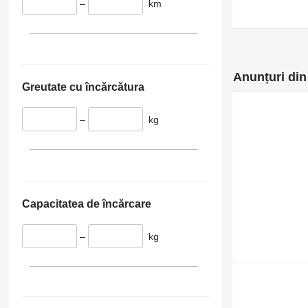
–
km
Anunțuri din
Greutate cu încărcătura
–
kg
Capacitatea de încărcare
–
kg