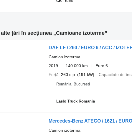
CB Truck
 alte țări în secțiunea „Camioane izoterme”
DAF LF / 260 / EURO 6 / ACC / IZOTE
Camion izoterma
2019
140.000 km
Euro 6
Forţă
260 c.p. (191 kW)
Capacitate de înc
România, București
Laslo Truck Romania
Mercedes-Benz ATEGO / 1621 / EURO
Camion izoterma