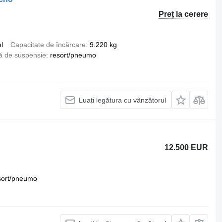
Preț la cerere
l
Capacitate de încărcare
9.220 kg
ă de suspensie
resort/pneumo
Luați legătura cu vânzătorul
12.500 EUR
sort/pneumo