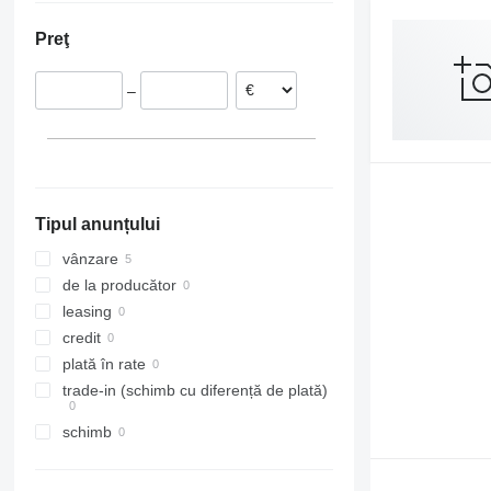
Portugalia
Preţ
Spania
Ungaria
–
Țările de Jos
Borssele
Italia
Zundert
Germania
Arată tuturor
Maassluis
Sassenheim
Tipul anunțului
vânzare
de la producător
leasing
credit
plată în rate
trade-in (schimb cu diferență de plată)
schimb