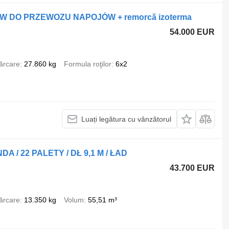
STAW DO PRZEWOZU NAPOJÓW + remorcă izoterma
54.000 EUR
ărcare
27.860 kg
Formula roţilor
6x2
Luați legătura cu vânzătorul
NDA / 22 PALETY / DŁ 9,1 M / ŁAD
43.700 EUR
ărcare
13.350 kg
Volum
55,51 m³