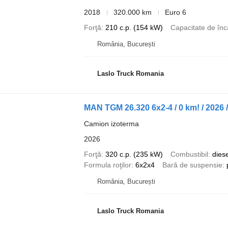
2018
320.000 km
Euro 6
Forţă
210 c.p. (154 kW)
Capacitate de înc
România, București
Laslo Truck Romania
MAN TGM 26.320 6x2-4 / 0 km! / 2026 
Camion izoterma
2026
Forţă
320 c.p. (235 kW)
Combustibil
diese
Formula roţilor
6x2x4
Bară de suspensie
România, București
Laslo Truck Romania