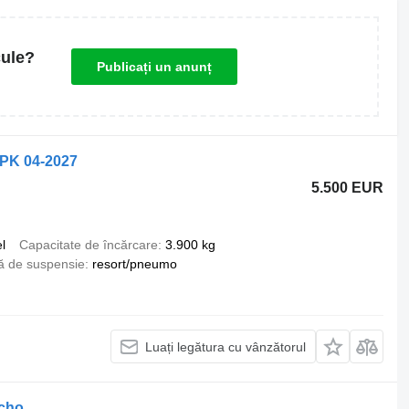
cule?
Publicați un anunț
APK 04-2027
5.500 EUR
l
Capacitate de încărcare
3.900 kg
ă de suspensie
resort/pneumo
Luați legătura cu vânzătorul
acho