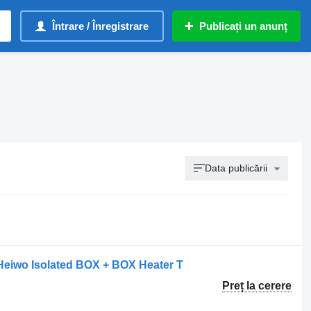
Întrare / Înregistrare
Publicați un anunț
Data publicării
 Heiwo Isolated BOX + BOX Heater T
Preț la cerere