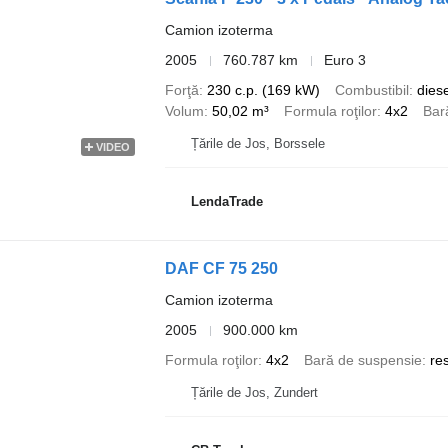
Camion izoterma
2005
760.787 km
Euro 3
Forţă
230 c.p. (169 kW)
Combustibil
diese
Volum
50,02 m³
Formula roţilor
4x2
Bar
Țările de Jos, Borssele
VIDEO
LendaTrade
DAF CF 75 250
Camion izoterma
2005
900.000 km
Formula roţilor
4x2
Bară de suspensie
re
Țările de Jos, Zundert