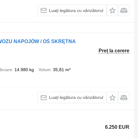
Luați legătura cu vânzătorul
RZEWOZU NAPOJÓW / OŚ SKRĘTNA
Preț la cerere
ărcare
14.980 kg
Volum
35,81 m³
Luați legătura cu vânzătorul
6.250 EUR