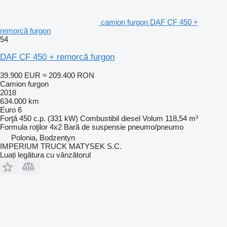
camion furgon DAF CF 450 +
remorcă furgon
54
DAF CF 450 + remorcă furgon
39.900 EUR
≈ 209.400 RON
Camion furgon
2018
634.000 km
Euro 6
Forţă
450 c.p. (331 kW)
Combustibil
diesel
Volum
118,54 m³
Formula roţilor
4x2
Bară de suspensie
pneumo/pneumo
Polonia, Bodzentyn
IMPERIUM TRUCK MATYSEK S.C.
Luați legătura cu vânzătorul