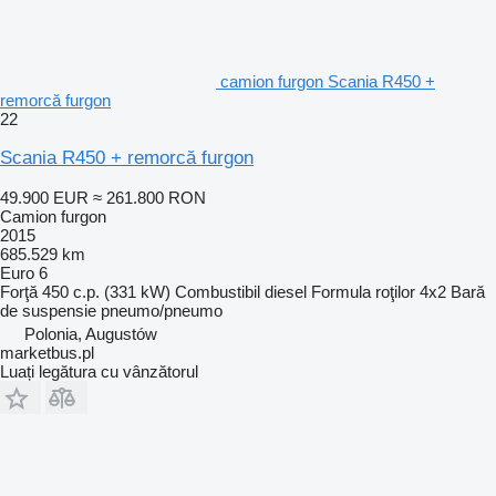
camion furgon Scania R450 +
remorcă furgon
22
Scania R450 + remorcă furgon
49.900 EUR
≈ 261.800 RON
Camion furgon
2015
685.529 km
Euro 6
Forţă
450 c.p. (331 kW)
Combustibil
diesel
Formula roţilor
4x2
Bară
de suspensie
pneumo/pneumo
Polonia, Augustów
marketbus.pl
Luați legătura cu vânzătorul