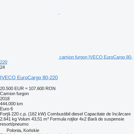
camion furgon IVECO EuroCargo 80-
220
24
IVECO EuroCargo 80-220
20.500 EUR
≈ 107.600 RON
Camion furgon
2018
444.000 km
Euro 6
Forţă
220 c.p. (162 kW)
Combustibil
diesel
Capacitate de încărcare
2.641 kg
Volum
43,51 m³
Formula roţilor
4x2
Bară de suspensie
resort/pneumo
Polonia, Końskie