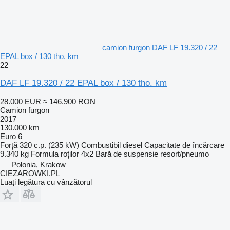
camion furgon DAF LF 19.320 / 22
EPAL box / 130 tho. km
22
DAF LF 19.320 / 22 EPAL box / 130 tho. km
28.000 EUR
≈ 146.900 RON
Camion furgon
2017
130.000 km
Euro 6
Forţă
320 c.p. (235 kW)
Combustibil
diesel
Capacitate de încărcare
9.340 kg
Formula roţilor
4x2
Bară de suspensie
resort/pneumo
Polonia, Krakow
CIEZAROWKI.PL
Luați legătura cu vânzătorul