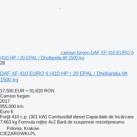
camion furgon DAF XF 410 EURO 6
/410 HP / 20 EPAL / Dhollandia lift 1500 kg
28
DAF XF 410 EURO 6 /410 HP / 20 EPAL / Dhollandia lift
1500 kg
17.500 EUR
≈ 91.820 RON
Camion furgon
2017
955.000 km
Euro 6
Forţă
410 c.p. (301 kW)
Combustibil
diesel
Capacitate de încărcare
7.663 kg
Formula roţilor
4x2
Bară de suspensie
resort/pneumo
Polonia, Krakow
CIEZAROWKI.PL