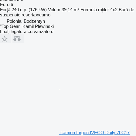
Euro 6
Forţă
240 c.p. (176 kW)
Volum
39,14 m³
Formula roţilor
4x2
Bară de
suspensie
resort/pneumo
Polonia, Bodzentyn
"Top Gear" Kamil Plewiński
Luați legătura cu vânzătorul
camion furgon IVECO Daily 70C17