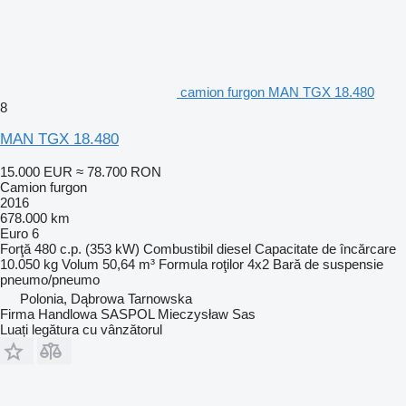
camion furgon MAN TGX 18.480
8
MAN TGX 18.480
15.000 EUR
≈ 78.700 RON
Camion furgon
2016
678.000 km
Euro 6
Forţă
480 c.p. (353 kW)
Combustibil
diesel
Capacitate de încărcare
10.050 kg
Volum
50,64 m³
Formula roţilor
4x2
Bară de suspensie
pneumo/pneumo
Polonia, Dąbrowa Tarnowska
Firma Handlowa SASPOL Mieczysław Sas
Luați legătura cu vânzătorul