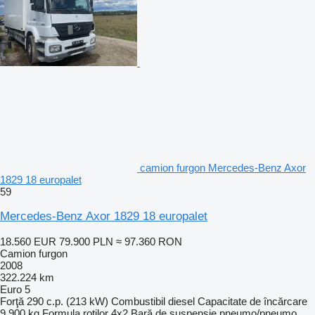
camion furgon Mercedes-Benz Axor
1829 18 europalet
59
Mercedes-Benz Axor 1829 18 europalet
18.560 EUR
79.900 PLN
≈ 97.360 RON
Camion furgon
2008
322.224 km
Euro 5
Forţă
290 c.p. (213 kW)
Combustibil
diesel
Capacitate de încărcare
9.900 kg
Formula roţilor
4x2
Bară de suspensie
pneumo/pneumo