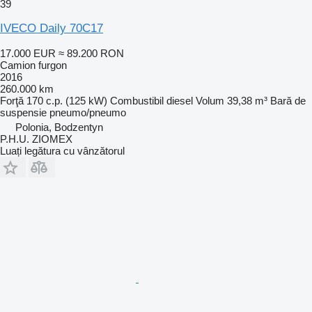
39
IVECO Daily 70C17
17.000 EUR
≈ 89.200 RON
Camion furgon
2016
260.000 km
Forţă
170 c.p. (125 kW)
Combustibil
diesel
Volum
39,38 m³
Bară de
suspensie
pneumo/pneumo
Polonia, Bodzentyn
P.H.U. ZIOMEX
Luați legătura cu vânzătorul