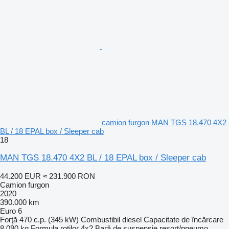
camion furgon MAN TGS 18.470 4X2
BL / 18 EPAL box / Sleeper cab
18
MAN TGS 18.470 4X2 BL / 18 EPAL box / Sleeper cab
44.200 EUR
≈ 231.900 RON
Camion furgon
2020
390.000 km
Euro 6
Forţă
470 c.p. (345 kW)
Combustibil
diesel
Capacitate de încărcare
8.090 kg
Formula roţilor
4x2
Bară de suspensie
resort/pneumo