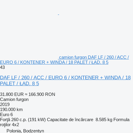
camion furgon DAF LF / 260 / ACC /
EURO 6 / KONTENER + WINDA / 18 PALET / ŁAD. 8 5
43
DAF LF / 260 / ACC / EURO 6 / KONTENER + WINDA / 18
PALET / ŁAD. 8 5
31.800 EUR
≈ 166.900 RON
Camion furgon
2019
190.000 km
Euro 6
Forţă
260 c.p. (191 kW)
Capacitate de încărcare
8.585 kg
Formula
roţilor
4x2
Polonia, Bodzentyn