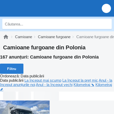
Camioane
Camioane furgoane
Camioane furgoane din
Camioane furgoane din Polonia
167 anunțuri:
Camioane furgoane din Polonia
Filtru
Ordonează
:
Data publicării
Data publicării
La început mai scump
La început la preț mic
Anul - la
început anunțurile noi
Anul - la început vechi
Kilometraj ⬊
Kilometraj
⬈