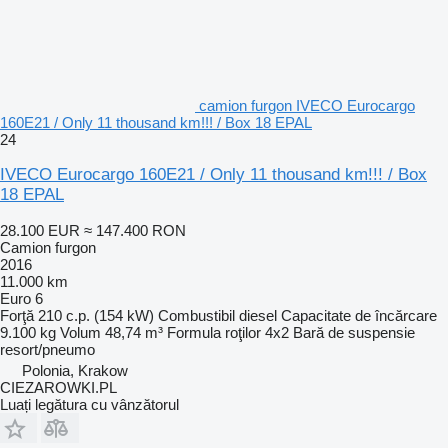
camion furgon IVECO Eurocargo
160E21 / Only 11 thousand km!!! / Box 18 EPAL
24
IVECO Eurocargo 160E21 / Only 11 thousand km!!! / Box
18 EPAL
28.100 EUR
≈ 147.400 RON
Camion furgon
2016
11.000 km
Euro 6
Forţă
210 c.p. (154 kW)
Combustibil
diesel
Capacitate de încărcare
9.100 kg
Volum
48,74 m³
Formula roţilor
4x2
Bară de suspensie
resort/pneumo
Polonia, Krakow
CIEZAROWKI.PL
Luați legătura cu vânzătorul