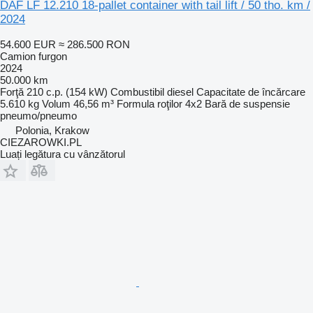
DAF LF 12.210 18-pallet container with tail lift / 50 tho. km /
2024
54.600 EUR
≈ 286.500 RON
Camion furgon
2024
50.000 km
Forţă
210 c.p. (154 kW)
Combustibil
diesel
Capacitate de încărcare
5.610 kg
Volum
46,56 m³
Formula roţilor
4x2
Bară de suspensie
pneumo/pneumo
Polonia, Krakow
CIEZAROWKI.PL
Luați legătura cu vânzătorul