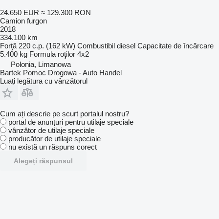
24.650 EUR
≈ 129.300 RON
Camion furgon
2018
334.100 km
Forţă
220 c.p. (162 kW)
Combustibil
diesel
Capacitate de încărcare
5.400 kg
Formula roţilor
4x2
Polonia, Limanowa
Bartek Pomoc Drogowa - Auto Handel
Luați legătura cu vânzătorul
Cum ați descrie pe scurt portalul nostru?
portal de anunțuri pentru utilaje speciale
vânzător de utilaje speciale
producător de utilaje speciale
nu există un răspuns corect
Alegeți răspunsul