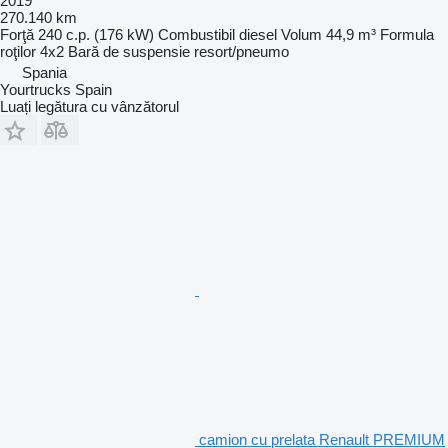
2019
270.140 km
Forţă
240 c.p. (176 kW)
Combustibil
diesel
Volum
44,9 m³
Formula
roţilor
4x2
Bară de suspensie
resort/pneumo
Spania
Yourtrucks Spain
Luați legătura cu vânzătorul
camion cu prelata Renault PREMIUM