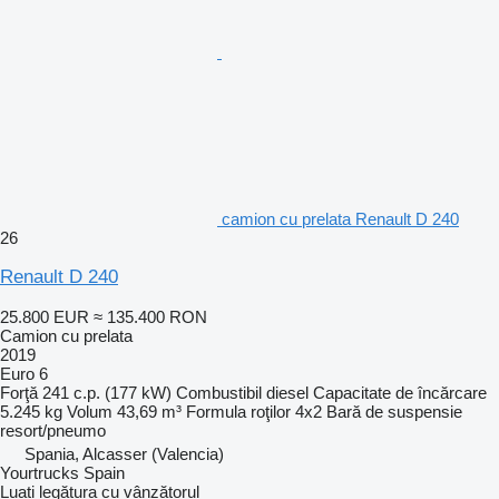
camion cu prelata Renault D 240
26
Renault D 240
25.800 EUR
≈ 135.400 RON
Camion cu prelata
2019
Euro 6
Forţă
241 c.p. (177 kW)
Combustibil
diesel
Capacitate de încărcare
5.245 kg
Volum
43,69 m³
Formula roţilor
4x2
Bară de suspensie
resort/pneumo
Spania, Alcasser (Valencia)
Yourtrucks Spain
Luați legătura cu vânzătorul