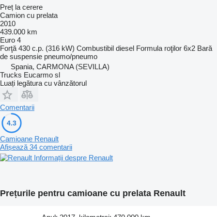
Preț la cerere
Camion cu prelata
2010
439.000 km
Euro 4
Forţă
430 c.p. (316 kW)
Combustibil
diesel
Formula roţilor
6x2
Bară
de suspensie
pneumo/pneumo
Spania, CARMONA (SEVILLA)
Trucks Eucarmo sl
Luați legătura cu vânzătorul
Comentarii
4.3
Camioane Renault
Afișează 34 comentarii
Informații despre Renault
Prețurile pentru camioane cu prelata Renault