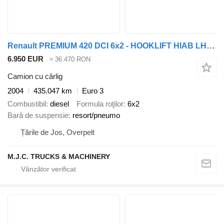
Renault PREMIUM 420 DCI 6x2 - HOOKLIFT HIAB LHT 260 - BIG AXLE HUB REDUC
6.950 EUR
≈ 36.470 RON
Camion cu cârlig
2004
435.047 km
Euro 3
Combustibil
diesel
Formula roţilor
6x2
Bară de suspensie
resort/pneumo
Țările de Jos, Overpelt
M.J.C. TRUCKS & MACHINERY