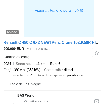
VIDEO
Renault C 480 C 6X2 NEW! Penz Crane 15Z.9.50R HIAB 20S56 containersystem
209.900 EUR
≈ 1.101.000 RON
Camion cu cârlig
2024
Stare
nou
11 km
Euro 6
Forţă
480 c.p. (353 kW)
Combustibil
diesel
Formula roţilor
6x2
Bară de suspensie
parabolică
Țările de Jos, Veghel
BAS World