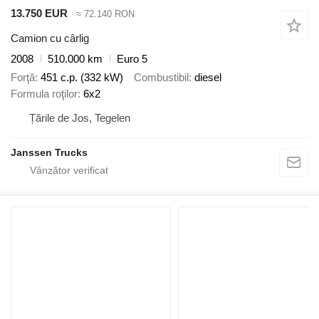
13.750 EUR
≈ 72.140 RON
Camion cu cârlig
2008
510.000 km
Euro 5
Forţă
451 c.p. (332 kW)
Combustibil
diesel
Formula roţilor
6x2
Țările de Jos, Tegelen
Janssen Trucks