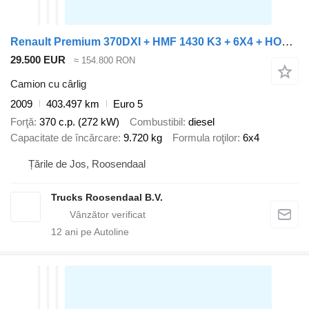
Renault Premium 370DXI + HMF 1430 K3 + 6X4 + HOOKSYTEM + EURO 5
29.500 EUR
≈ 154.800 RON
Camion cu cârlig
2009
403.497 km
Euro 5
Forţă
370 c.p. (272 kW)
Combustibil
diesel
Capacitate de încărcare
9.720 kg
Formula roţilor
6x4
Țările de Jos, Roosendaal
Trucks Roosendaal B.V.
12
ani pe Autoline