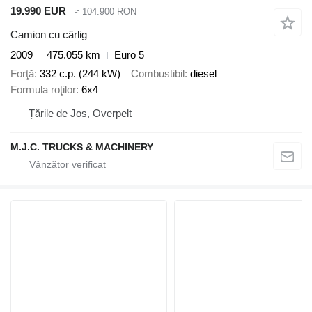
19.990 EUR
≈ 104.900 RON
Camion cu cârlig
2009
475.055 km
Euro 5
Forţă
332 c.p. (244 kW)
Combustibil
diesel
Formula roţilor
6x4
Țările de Jos, Overpelt
M.J.C. TRUCKS & MACHINERY