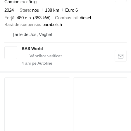
Camion cu cârlig
2024
Stare
nou
138 km
Euro 6
Forţă
480 c.p. (353 kW)
Combustibil
diesel
Bară de suspensie
parabolică
Țările de Jos, Veghel
BAS World
4
ani pe Autoline