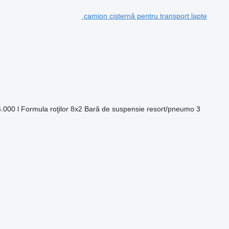
camion cisternă pentru transport lapte
.000 l
Formula roţilor
8x2
Bară de suspensie
resort/pneumo
3