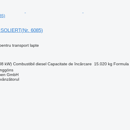
85)
ISOLIERT(Nr. 6085)
entru transport lapte
308 kW)
Combustibil
diesel
Capacitate de încărcare
15.020 kg
Formula r
anggöns
epen GmbH
 vânzătorul