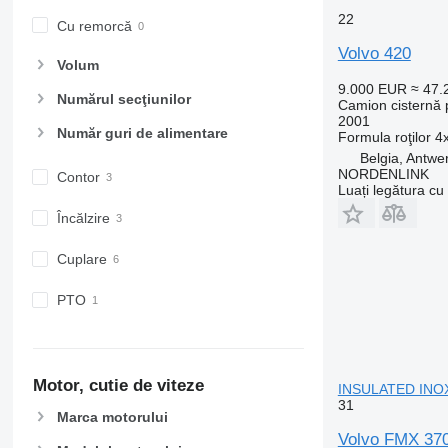
22
Cu remorcă
Volvo 420
Volum
9.000 EUR
≈ 47
Numărul secţiunilor
Camion cisternă p
2001
Număr guri de alimentare
Formula roţilor
4
Belgia, Antwe
NORDENLINK
Contor
Luați legătura cu
Încălzire
Cuplare
PTO
Motor, cutie de viteze
INSULATED INO
31
Marca motorului
Volvo FMX 3