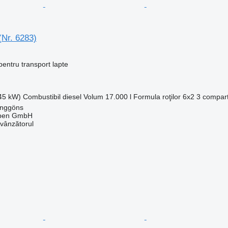
(Nr. 6283)
entru transport lapte
345 kW)
Combustibil
diesel
Volum
17.000 l
Formula roţilor
6x2
3 compar
anggöns
epen GmbH
 vânzătorul