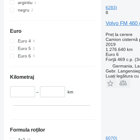
argintiu
6283)
negru
8
Volvo FM 460 
Euro
Preț la cerere
Camion cisternă p
Euro 4
2019
Euro 5
1.276.640 km
Euro 6
Euro 6
Forţă
469 c.p. (
Germania, L
Gebr. Langensi
Luați legătura cu
Kilometraj
–
km
Formula roţilor
6070)
4x2