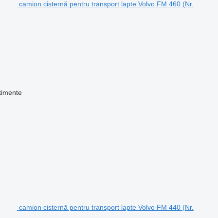
camion cisternă pentru transport lapte Volvo FM 460 (Nr.
timente
camion cisternă pentru transport lapte Volvo FM 440 (Nr.