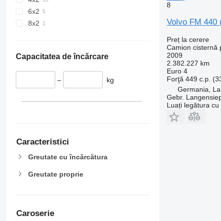
8
6x2
Volvo FM 440 
8x2
Preț la cerere
Camion cisternă p
2009
Capacitatea de încărcare
2.382.227 km
Euro 4
Forţă
449 c.p. (
–
kg
Germania, L
Gebr. Langensi
Luați legătura cu
Caracteristici
Greutate cu încărcătura
Greutate proprie
Caroserie