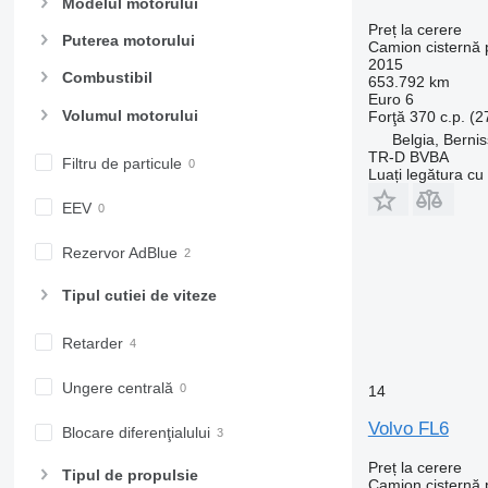
Modelul motorului
Preț la cerere
Puterea motorului
Camion cisternă p
2015
Combustibil
653.792 km
Euro 6
Volumul motorului
Forţă
370 c.p. (
Belgia, Bernis
TR-D BVBA
Filtru de particule
Luați legătura cu
EEV
Rezervor AdBlue
Tipul cutiei de viteze
Retarder
Ungere centrală
14
Volvo FL6
Blocare diferenţialului
Preț la cerere
Tipul de propulsie
Camion cisternă p