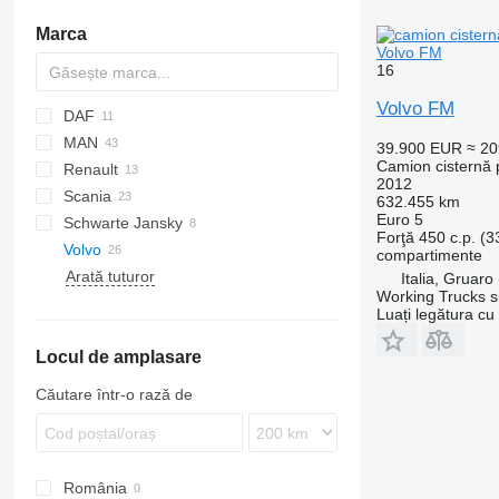
Marca
Volvo FM
16
Volvo FM
DAF
MAN
CF
Eurotrakker
N-Series
39.900 EUR
≈ 2
Camion cisternă p
Renault
LF
Stralis
TGA
Actros
2012
Scania
XF
Trakker
TGS
Atego
Kerax
632.455 km
Euro 5
Schwarte Jansky
Midliner
P-series
Forţă
450 c.p. (
Volvo
Midlum
R-series
compartimente
Arată tuturor
Premium
FE
433362
Italia, Gruaro
Working Trucks s
FH
FE 320
Luați legătura cu
FL
FH 500
Locul de amplasare
FM
FL6
FMX
FL240
FM9
FL6 18
Căutare într-o rază de
FL 260
FM 380
FMX 370
FL618
FM 410
FM 420
România
FM 440