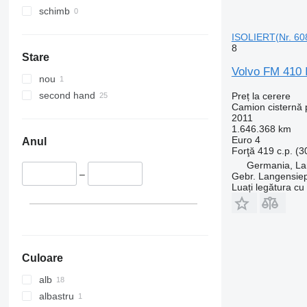
schimb
ISOLIERT(Nr. 60
8
Stare
Volvo FM 410 
nou
second hand
Preț la cerere
Camion cisternă p
2011
1.646.368 km
Euro 4
Anul
Forţă
419 c.p. (
Germania, L
–
Gebr. Langensi
Luați legătura cu
Culoare
alb
albastru