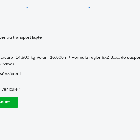
entru transport lapte
cărcare
14.500 kg
Volum
16.000 m³
Formula roţilor
6x2
Bară de suspe
szczowa
 vânzătorul
u vehicule?
anunț