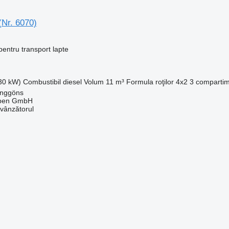
(Nr. 6070)
entru transport lapte
330 kW)
Combustibil
diesel
Volum
11 m³
Formula roţilor
4x2
3 comparti
anggöns
epen GmbH
 vânzătorul