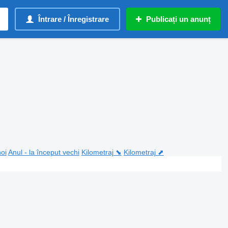
Întrare / Înregistrare
Publicați un anunț
noi
Anul - la început vechi
Kilometraj ⬊
Kilometraj ⬈