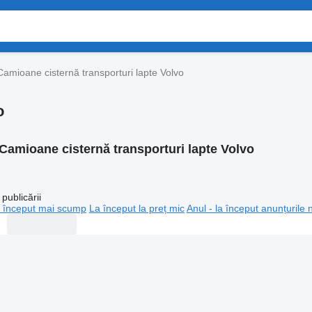
Camioane cisternă transporturi lapte Volvo
o
Camioane cisternă transporturi lapte Volvo
publicării
 început mai scump
La început la preț mic
Anul - la început anunțurile 