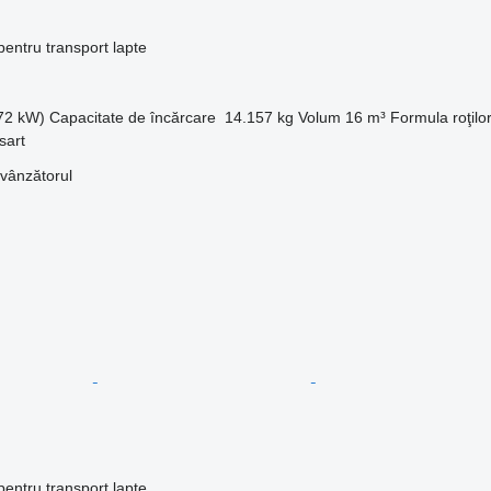
entru transport lapte
272 kW)
Capacitate de încărcare
14.157 kg
Volum
16 m³
Formula roţilo
sart
 vânzătorul
entru transport lapte