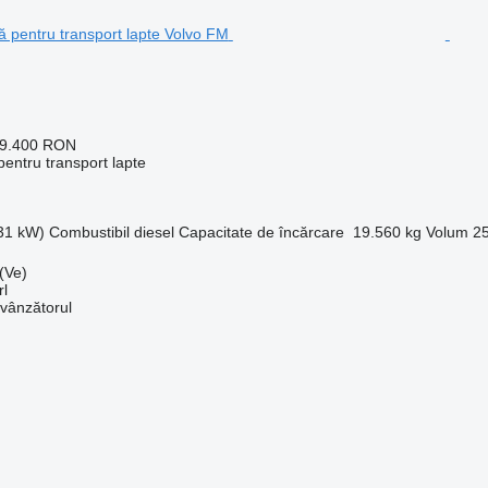
09.400 RON
entru transport lapte
331 kW)
Combustibil
diesel
Capacitate de încărcare
19.560 kg
Volum
25
 (Ve)
rl
 vânzătorul