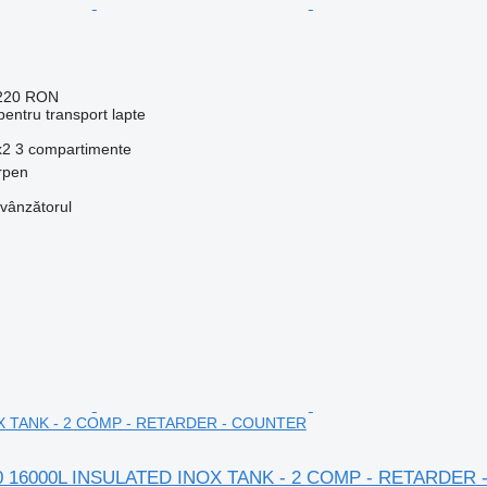
.220 RON
entru transport lapte
x2
3 compartimente
rpen
 vânzătorul
X TANK - 2 COMP - RETARDER - COUNTER
70 16000L INSULATED INOX TANK - 2 COMP - RETARDER