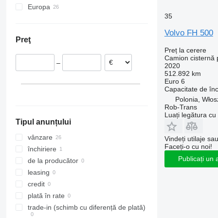
Europa
FM 460
35
Polonia
Germania
Volvo FH 500
Preţ
Lituania
Preț la cerere
Italia
Camion cisternă p
–
Belgia
2020
512.892 km
Slovacia
Euro 6
Spania
Capacitate de în
Polonia, Wło
Rob-Trans
Luați legătura cu
Tipul anunțului
vânzare
Vindeți utilaje sa
Faceți-o cu noi!
închiriere
Publicați un 
de la producător
leasing
credit
plată în rate
trade-in (schimb cu diferență de plată)