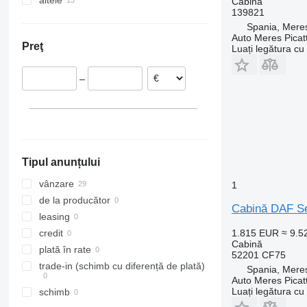
altele
Polonia
Cabină
139821
Țările de Jos
Ucraina
Spania, Meres
Spania
Auto Meres Picatt
Preţ
Luați legătura cu
Barcelona
Italia
Oviedo
Belgia
–
Ciudad Real
Lituania
Estonia
Portugalia
Arată tuturor
Tipul anunțului
vânzare
1
de la producător
Cabină DAF Se
leasing
1.815 EUR
≈ 9.
credit
Cabină
plată în rate
52201 CF75
trade-in (schimb cu diferență de plată)
Spania, Meres
Auto Meres Picatt
Luați legătura cu
schimb