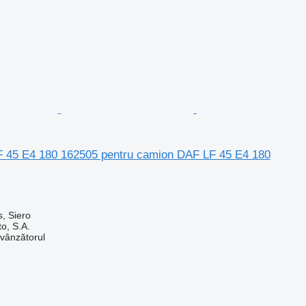
 45 E4 180 162505 pentru camion DAF LF 45 E4 180
, Siero
o, S.A.
 vânzătorul