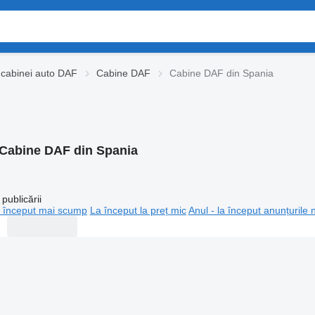
 cabinei auto DAF
Cabine DAF
Cabine DAF din Spania
Cabine DAF din Spania
publicării
 început mai scump
La început la preț mic
Anul - la început anunțurile 