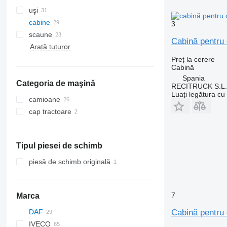
uşi
cabine
3
scaune
Cabină pentru
Arată tuturor
compresoare clima
geamuri laterale
radiatoare aer condiționat
parbrize
Preț la cerere
Cabină
aer conditionat auto
Spania
Categoria de maşină
RECITRUCK S.L.
Luați legătura cu
camioane
cap tractoare
Tipul piesei de schimb
piesă de schimb originală
7
Marca
Cabină pentru
DAF
Jumper
IVECO
CF
AC