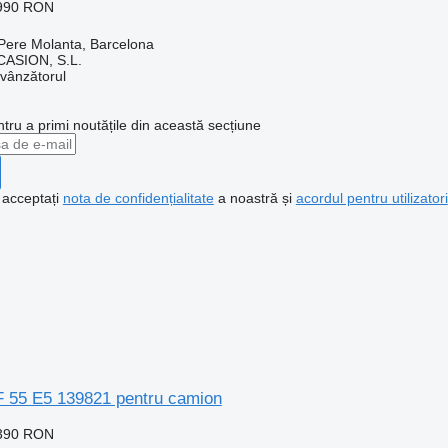
.990 RON
Pere Molanta, Barcelona
ASION, S.L.
 vânzătorul
ntru a primi noutățile din această secțiune
, acceptați
nota de confidențialitate
a noastră și
acordul pentru utilizatori
 55 E5 139821 pentru camion
.390 RON