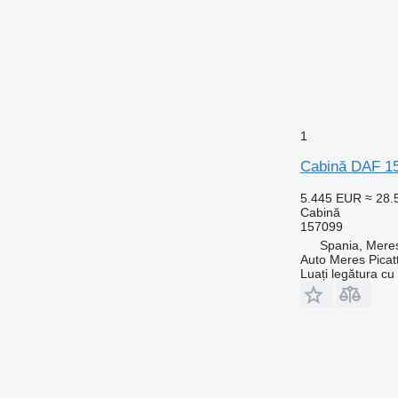
1
Cabină DAF 15
5.445 EUR
≈ 28
Cabină
157099
Spania, Meres
Auto Meres Picatt
Luați legătura cu