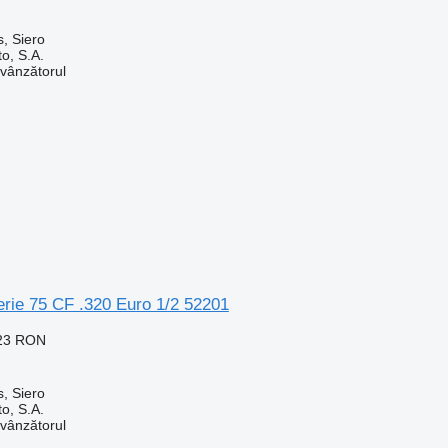
, Siero
o, S.A.
 vânzătorul
rie 75 CF .320 Euro 1/2 52201
523 RON
, Siero
o, S.A.
 vânzătorul