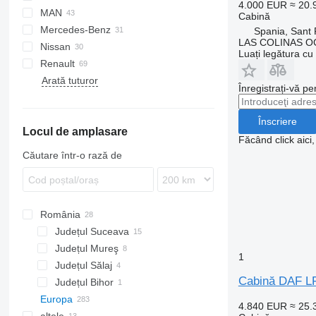
4.000 EUR
≈ 20
MAN
LF
Daily
KMK
LTM
CF 75
Cabină
Mercedes-Benz
XF
EuroCargo
A-series
CF 85
LF 45
CF 75 250
Spania, Sant 
LAS COLINAS OC
Nissan
XG
EuroStar
F90
Actros
CF 320
LF 55
XF 95
CF 75 320
LF 45 180
Luați legătura cu
Renault
Eurotech
L2000
Antos
Atleon
XF 105
XG+
CF 75 360
Arată tuturor
Stralis
LE
Atego
Cabstar
G-series
BL
XF 106
XG 450
Înregistrați-vă pe
Trakker
TGA
Axor
Kerax
FH
TGL
Econic
Magnum
FL
Înscriere
Locul de amplasare
TGX
Sprinter
Mascott
FM
Făcând click aici
Vito
Master
FMX
Căutare într-o rază de
Maxity
Midliner
Midlum
România
Premium
Județul Suceava
Județul Mureş
1
Județul Sălaj
Cabină DAF LF
Județul Bihor
Europa
4.840 EUR
≈ 25