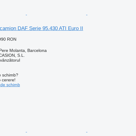
camion DAF Serie 95.430 ATI Euro II
.990 RON
Pere Molanta, Barcelona
ASION, S.L.
 vânzătorul
de schimb?
o cerere!
 de schimb