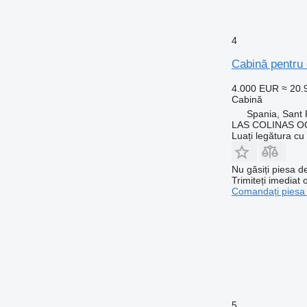
4
Cabină pentru 
4.000 EUR
≈ 20
Cabină
Spania, Sant 
LAS COLINAS OC
Luați legătura cu
Nu găsiți piesa 
Trimiteți imediat 
Comandați piesa
5