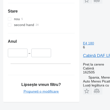
Stare
nou
second hand
Anul
E4 180
6
–
Cabină DAF LF
Preț la cerere
Cabină
162505
Spania, Meres
Auto Meres Picatt
Lipsește vreun filtru?
Luați legătura cu
Propuneți o modificare