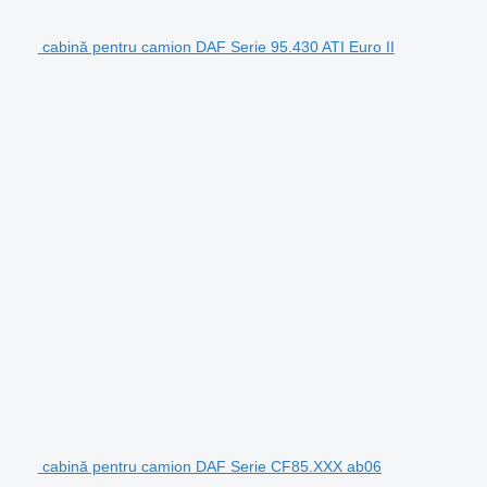
cabină pentru camion DAF Serie 95.430 ATI Euro II
cabină pentru camion DAF Serie CF85.XXX ab06