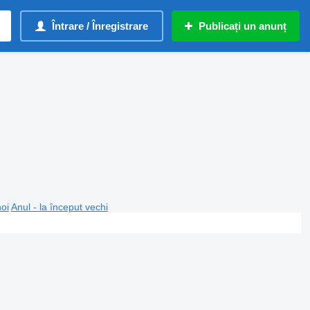
Întrare / Înregistrare
Publicați un anunț
noi
Anul - la început vechi