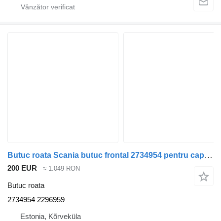
Butuc roata Scania butuc frontal 2734954 pentru cap tractor Scania R410
200 EUR
≈ 1.049 RON
Butuc roata
2734954 2296959
Estonia, Kõrveküla