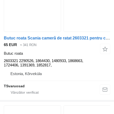
Butuc roata Scania cameră de ratat 2603321 pentru cap tractor Scania R620
65 EUR
≈ 341 RON
Butuc roata
2603321 2290526, 1864430, 1480933, 1868663,
1724406, 1391369, 1852817,
Estonia, Kõrveküla
TSvaruosad