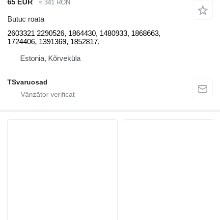
65 EUR
≈ 341 RON
Butuc roata
2603321 2290526, 1864430, 1480933, 1868663,
1724406, 1391369, 1852817,
Estonia, Kõrveküla
TSvaruosad