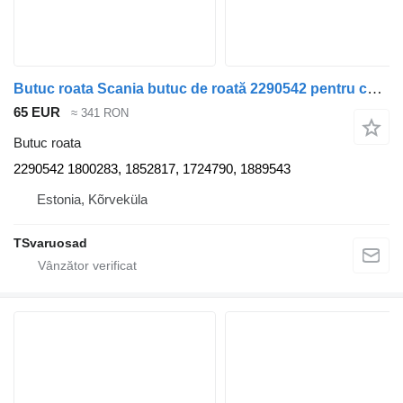
Butuc roata Scania butuc de roată 2290542 pentru cap tractor Scania R620
65 EUR
≈ 341 RON
Butuc roata
2290542 1800283, 1852817, 1724790, 1889543
Estonia, Kõrveküla
TSvaruosad