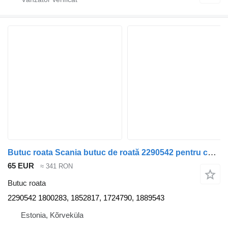
Butuc roata Scania butuc de roată 2290542 pentru cap tractor Scania R440
65 EUR
≈ 341 RON
Butuc roata
2290542 1800283, 1852817, 1724790, 1889543
Estonia, Kõrveküla