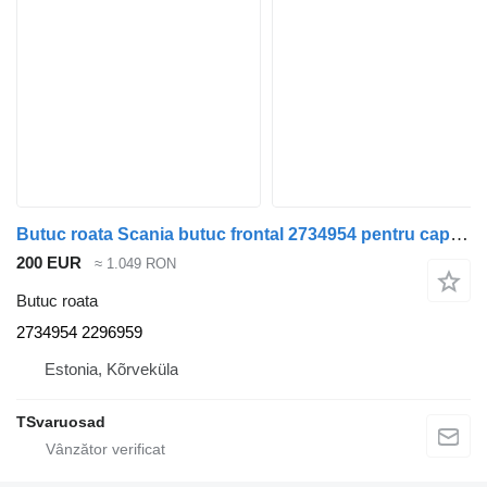
Butuc roata Scania butuc frontal 2734954 pentru cap tractor Scania R410
200 EUR
≈ 1.049 RON
Butuc roata
2734954 2296959
Estonia, Kõrveküla
TSvaruosad