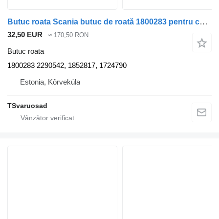
Butuc roata Scania butuc de roată 1800283 pentru cap tractor Scania R420
32,50 EUR
≈ 170,50 RON
Butuc roata
1800283 2290542, 1852817, 1724790
Estonia, Kõrveküla
TSvaruosad