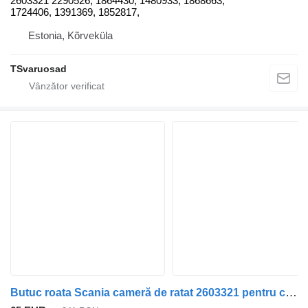
2603321 2290526, 1864430, 1480933, 1868663,
1724406, 1391369, 1852817,
Estonia, Kõrveküla
TSvaruosad
Butuc roata Scania cameră de ratat 2603321 pentru cap tractor Scania R620