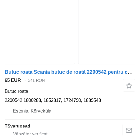
Butuc roata Scania butuc de roată 2290542 pentru cap tractor Scania R440
65 EUR
≈ 341 RON
Butuc roata
2290542 1800283, 1852817, 1724790, 1889543
Estonia, Kõrveküla
TSvaruosad