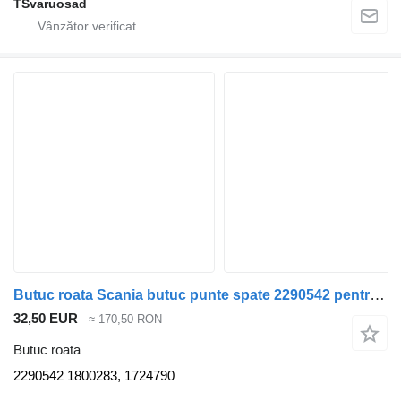
TSvaruosad
Butuc roata Scania butuc punte spate 2290542 pentru cap tractor Scania R420
32,50 EUR
≈ 170,50 RON
Butuc roata
2290542 1800283, 1724790