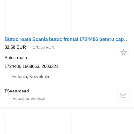
Butuc roata Scania butuc frontal 1724406 pentru cap tractor Scania R420
32,50 EUR
≈ 170,50 RON
Butuc roata
1724406 1868663, 2603321
Estonia, Kõrveküla
TSvaruosad