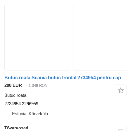
Butuc roata Scania butuc frontal 2734954 pentru cap tractor Scania R410
200 EUR
≈ 1.049 RON
Butuc roata
2734954 2296959
Estonia, Kõrveküla
TSvaruosad