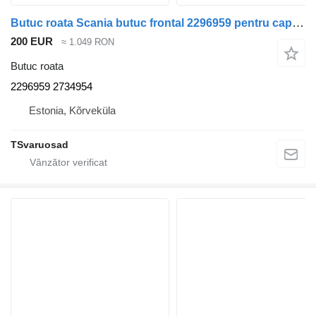
Butuc roata Scania butuc frontal 2296959 pentru cap tractor Scania R500
200 EUR
≈ 1.049 RON
Butuc roata
2296959 2734954
Estonia, Kõrveküla
TSvaruosad