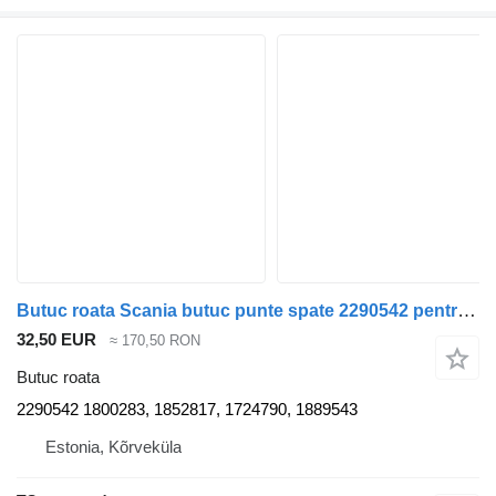
Butuc roata Scania butuc punte spate 2290542 pentru cap tractor Scania R420
32,50 EUR
≈ 170,50 RON
Butuc roata
2290542 1800283, 1852817, 1724790, 1889543
Estonia, Kõrveküla