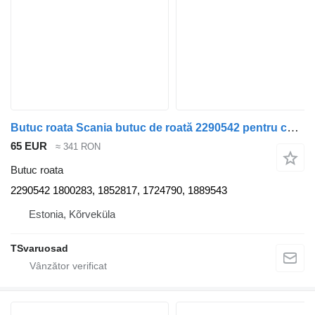
Butuc roata Scania butuc de roată 2290542 pentru cap tractor Scania R440
65 EUR
≈ 341 RON
Butuc roata
2290542 1800283, 1852817, 1724790, 1889543
Estonia, Kõrveküla
TSvaruosad