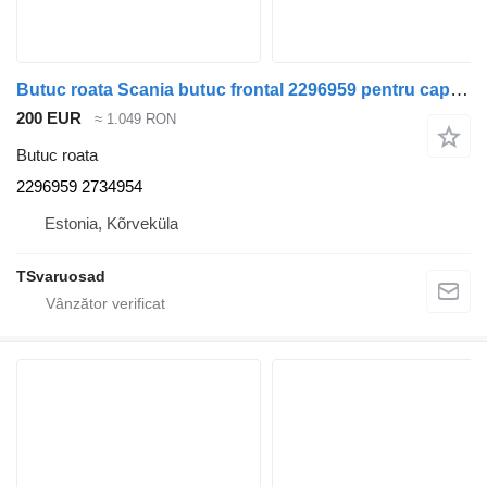
Butuc roata Scania butuc frontal 2296959 pentru cap tractor Scania R500
200 EUR
≈ 1.049 RON
Butuc roata
2296959 2734954
Estonia, Kõrveküla
TSvaruosad