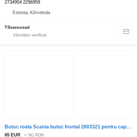
2734954 2296959
Estonia, Kõrveküla
TSvaruosad
Butuc roata Scania butuc frontal 2603321 pentru cap tractor Scania R440
65 EUR
≈ 341 RON