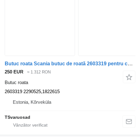
Butuc roata Scania butuc de roată 2603319 pentru cap tractor Scania R410
250 EUR
≈ 1.312 RON
Butuc roata
2603319 2290525,1822615
Estonia, Kõrveküla
TSvaruosad