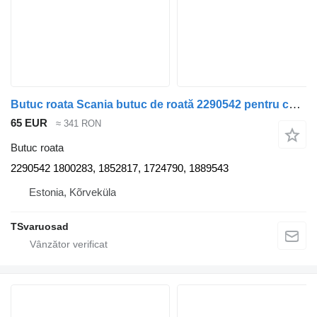
Butuc roata Scania butuc de roată 2290542 pentru cap tractor Scania R620
65 EUR
≈ 341 RON
Butuc roata
2290542 1800283, 1852817, 1724790, 1889543
Estonia, Kõrveküla
TSvaruosad