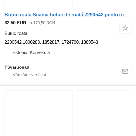
Butuc roata Scania butuc de roată 2290542 pentru cap tractor Scania R440
32,50 EUR
≈ 170,50 RON
Butuc roata
2290542 1800283, 1852817, 1724790, 1889543
Estonia, Kõrveküla
TSvaruosad