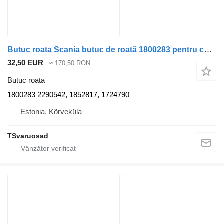
Butuc roata Scania butuc de roată 1800283 pentru cap tractor Scania R420
32,50 EUR
≈ 170,50 RON
Butuc roata
1800283 2290542, 1852817, 1724790
Estonia, Kõrveküla
TSvaruosad