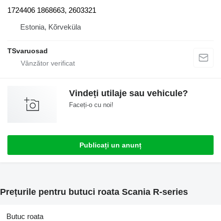
1724406 1868663, 2603321
Estonia, Kõrveküla
TSvaruosad
Vindeți utilaje sau vehicule?
Faceți-o cu noi!
Publicați un anunț
Prețurile pentru butuci roata Scania R-series
Butuc roata