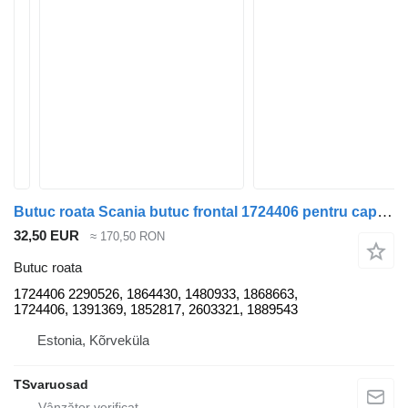
Butuc roata Scania butuc frontal 1724406 pentru cap tractor Scania R480
32,50 EUR
≈ 170,50 RON
Butuc roata
1724406 2290526, 1864430, 1480933, 1868663,
1724406, 1391369, 1852817, 2603321, 1889543
Estonia, Kõrveküla
TSvaruosad