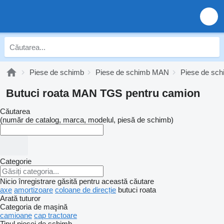
Piese de schimb
Piese de schimb MAN
Piese de s
Butuci roata MAN TGS pentru camion
Căutarea
(număr de catalog, marca, modelul, piesă de schimb)
Categorie
Nicio înregistrare găsită pentru această căutare
axe
amortizoare
coloane de direcție
butuci roata
Arată tuturor
Categoria de maşină
camioane
cap tractoare
Tipul piesei de schimb