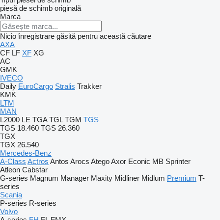
piesă de schimb originală
Marca
Nicio înregistrare găsită pentru această căutare
AXA
CF
LF
XF
XG
AC
GMK
IVECO
Daily
EuroCargo
Stralis
Trakker
KMK
LTM
MAN
L2000
LE
TGA
TGL
TGM
TGS
TGS 18.460
TGS 26.360
TGX
TGX 26.540
Mercedes-Benz
A-Class
Actros
Antos
Arocs
Atego
Axor
Econic
MB
Sprinter
Atleon
Cabstar
G-series
Magnum
Manager
Maxity
Midliner
Midlum
Premium
T-
series
Scania
P-series
R-series
Volvo
A-series
FH
FL
FMX