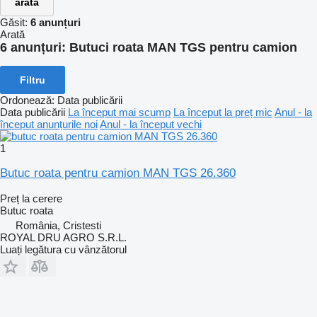
arată
Găsit:
6 anunțuri
Arată
6 anunțuri:
Butuci roata MAN TGS pentru camion
Filtru
Ordonează
:
Data publicării
Data publicării
La început mai scump
La început la preț mic
Anul - la
început anunțurile noi
Anul - la început vechi
1
Butuc roata pentru camion MAN TGS 26.360
Preț la cerere
Butuc roata
România, Cristesti
ROYAL DRU AGRO S.R.L.
Luați legătura cu vânzătorul