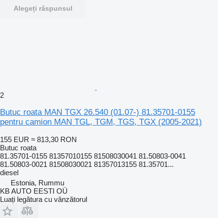
Alegeți răspunsul
2
Butuc roata MAN TGX 26.540 (01.07-) 81.35701-0155
pentru camion MAN TGL, TGM, TGS, TGX (2005-2021)
155 EUR
≈ 813,30 RON
Butuc roata
81.35701-0155 81357010155 81508030041 81.50803-0041
81.50803-0021 81508030021 81357013155 81.35701...
diesel
Estonia, Rummu
KB AUTO EESTI OÜ
Luați legătura cu vânzătorul