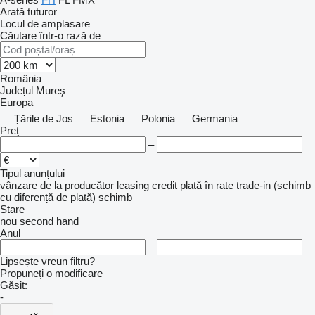
Arată tuturor
Locul de amplasare
Căutare într-o rază de
România
Județul Mureş
Europa
Țările de Jos
Estonia
Polonia
Germania
Preţ
–
Tipul anunțului
vânzare
de la producător
leasing
credit
plată în rate
trade-in (schimb
cu diferență de plată)
schimb
Stare
nou
second hand
Anul
–
Lipsește vreun filtru?
Propuneți o modificare
Găsit:
-