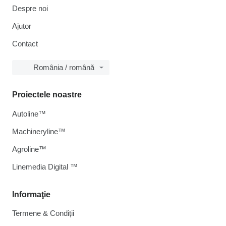
Despre noi
Ajutor
Contact
România / română
Proiectele noastre
Autoline™
Machineryline™
Agroline™
Linemedia Digital ™
Informaţie
Termene & Condiții