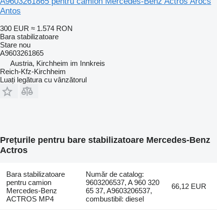
A9603261865 pentru camion Mercedes-Benz Actros Arocs
Antos
300 EUR
≈ 1.574 RON
Bara stabilizatoare
Stare
nou
A9603261865
Austria, Kirchheim im Innkreis
Reich-Kfz-Kirchheim
Luați legătura cu vânzătorul
Prețurile pentru bare stabilizatoare Mercedes-Benz
Actros
Bara stabilizatoare
Număr de catalog:
pentru camion
9603206537, A 960 320
66,12 EUR
Mercedes-Benz
65 37, A9603206537,
ACTROS MP4
combustibil: diesel