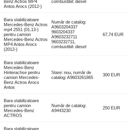
Benz Actros MP4
combustibil: diesel
Antos Arocs (2012-)
Bara stabilizatoare
Număr de catalog:
Mercedes-Benz Actros
A9603204337
mp4 2551 (01.13-)
9603204337
pentru camion
67,74 EUR
A9603232711
Mercedes-Benz Actros
9603232711,
MP4 Antos Arocs
combustibil: diesel
(2012-)
Bara stabilizatoare
Mercedes-Benz
Hinterachse pentru
Stare: nou, număr de
300 EUR
camion Mercedes-
catalog: A9603261865
Benz Actros Arocs
Antos
Bara stabilizatoare
pentru camion
Număr de catalog:
250 EUR
Mercedes-Benz
A9443230
ACTROS
Bara stabilizatoare