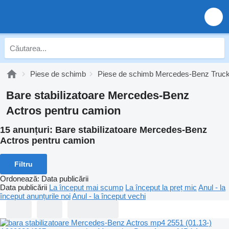
Piese de schimb
Piese de schimb Mercedes-Benz Truc
Bare stabilizatoare Mercedes-Benz
Actros pentru camion
15 anunțuri:
Bare stabilizatoare Mercedes-Benz
Actros pentru camion
Filtru
Ordonează
:
Data publicării
Data publicării
La început mai scump
La început la preț mic
Anul - la
început anunțurile noi
Anul - la început vechi