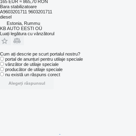
165 EUR
≈ 865,70 RON
Bara stabilizatoare
A9603201711 9603201711
diesel
Estonia, Rummu
KB AUTO EESTI OÜ
Luați legătura cu vânzătorul
Cum ați descrie pe scurt portalul nostru?
portal de anunțuri pentru utilaje speciale
vânzător de utilaje speciale
producător de utilaje speciale
nu există un răspuns corect
Alegeți răspunsul