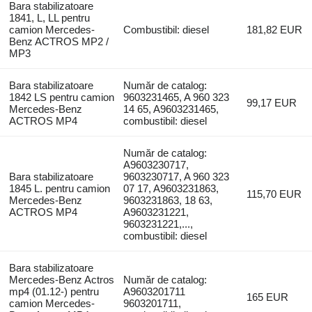
Bara stabilizatoare
1841, L, LL pentru
camion Mercedes-
Combustibil: diesel
181,82 EUR
Benz ACTROS MP2 /
MP3
Bara stabilizatoare
Număr de catalog:
1842 LS pentru camion
9603231465, A 960 323
99,17 EUR
Mercedes-Benz
14 65, A9603231465,
ACTROS MP4
combustibil: diesel
Număr de catalog:
A9603230717,
Bara stabilizatoare
9603230717, A 960 323
1845 L. pentru camion
07 17, A9603231863,
115,70 EUR
Mercedes-Benz
9603231863, 18 63,
ACTROS MP4
A9603231221,
9603231221,...,
combustibil: diesel
Bara stabilizatoare
Mercedes-Benz Actros
Număr de catalog:
mp4 (01.12-) pentru
A9603201711
165 EUR
camion Mercedes-
9603201711,