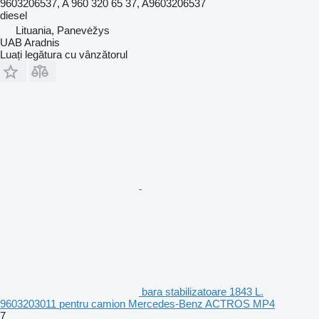
9603206537, A 960 320 65 37, A9603206537
diesel
Lituania, Panevėžys
UAB Aradnis
Luați legătura cu vânzătorul
bara stabilizatoare 1843 L.
9603203011 pentru camion Mercedes-Benz ACTROS MP4
7