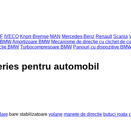
F
IVECO
Knorr-Bremse
MAN
Mercedes-Benz
Renault
Scania
i BMW
Amortizoare BMW
Mecanisme de direcție cu clichet de 
ecţie BMW
Turbocompresoare BMW
Panouri cu dispozitive BM
eries pentru automobil
lare
bare stabilizatoare
volane
manete de direcţie
butuci roata
c