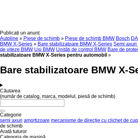
Publicați un anunț
Autoline
»
Piese de schimb
»
Piese de schimb BMW
Bosch
DA
BMW X-Series
»
Bare stabilizatoare BMW X-Series
Semi axur
de viteze BMW
Uşi BMW
Unităţi de control BMW
Bare de prot
stabilizatoare BMW X-Series pentru automobil
»
Bare stabilizatoare BMW X-S
Căutarea
(număr de catalog, marca, modelul, piesă de schimb)
Categorie
semi axuri
amortizoare
mecanisme de direcție cu clichet de cup
de schimb
Arată tuturor
Categoria de maşină