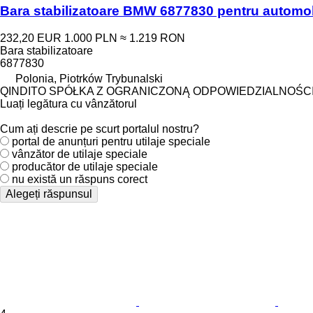
Bara stabilizatoare BMW 6877830 pentru autom
232,20 EUR
1.000 PLN
≈ 1.219 RON
Bara stabilizatoare
6877830
Polonia, Piotrków Trybunalski
QINDITO SPÓŁKA Z OGRANICZONĄ ODPOWIEDZIALNOŚC
Luați legătura cu vânzătorul
Cum ați descrie pe scurt portalul nostru?
portal de anunțuri pentru utilaje speciale
vânzător de utilaje speciale
producător de utilaje speciale
nu există un răspuns corect
Alegeți răspunsul