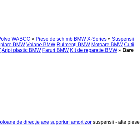
Volvo
WABCO
»
Piese de schimb BMW X-Series
»
Suspensii
cuplare BMW
Volane BMW
Rulmenți BMW
Motoare BMW
Cutii
W
Aripi plastic BMW
Faruri BMW
Kit de reparatie BMW
»
Bare
oloane de direcție
axe
suporturi amortizor
suspensii - alte piese