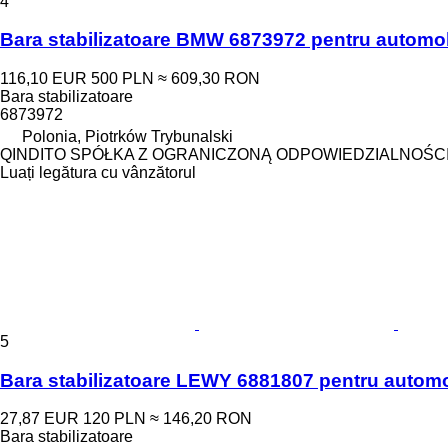
4
Bara stabilizatoare BMW 6873972 pentru autom
116,10 EUR
500 PLN
≈ 609,30 RON
Bara stabilizatoare
6873972
Polonia, Piotrków Trybunalski
QINDITO SPÓŁKA Z OGRANICZONĄ ODPOWIEDZIALNOŚC
Luați legătura cu vânzătorul
5
Bara stabilizatoare LEWY 6881807 pentru auto
27,87 EUR
120 PLN
≈ 146,20 RON
Bara stabilizatoare