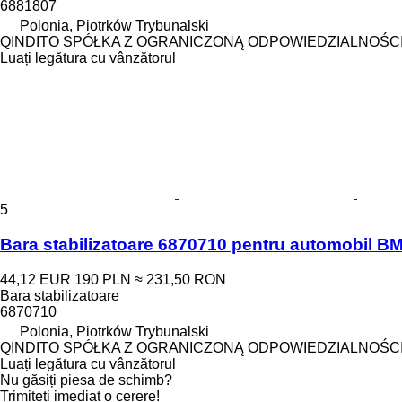
6881807
Polonia, Piotrków Trybunalski
QINDITO SPÓŁKA Z OGRANICZONĄ ODPOWIEDZIALNOŚC
Luați legătura cu vânzătorul
5
Bara stabilizatoare 6870710 pentru automobil 
44,12 EUR
190 PLN
≈ 231,50 RON
Bara stabilizatoare
6870710
Polonia, Piotrków Trybunalski
QINDITO SPÓŁKA Z OGRANICZONĄ ODPOWIEDZIALNOŚC
Luați legătura cu vânzătorul
Nu găsiți piesa de schimb?
Trimiteți imediat o cerere!