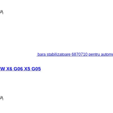
IĄ
bara stabilizatoare 6870710 pentru aut
BMW X6 G06 X5 G05
IĄ