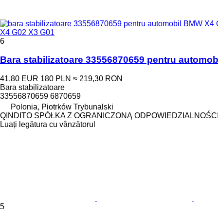
X4 G02 X3 G01
6
Bara stabilizatoare 33556870659 pentru automo
41,80 EUR
180 PLN
≈ 219,30 RON
Bara stabilizatoare
33556870659 6870659
Polonia, Piotrków Trybunalski
QINDITO SPÓŁKA Z OGRANICZONĄ ODPOWIEDZIALNOŚC
Luați legătura cu vânzătorul
5