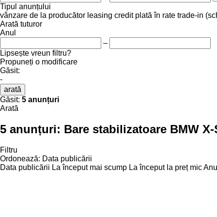
Tipul anunțului
vânzare
de la producător
leasing
credit
plată în rate
trade-in (s
Arată tuturor
Anul
–
Lipsește vreun filtru?
Propuneți o modificare
Găsit:
-
arată
Găsit:
5 anunțuri
Arată
5 anunțuri:
Bare stabilizatoare BMW X-
Filtru
Ordonează
:
Data publicării
Data publicării
La început mai scump
La început la preț mic
Anul