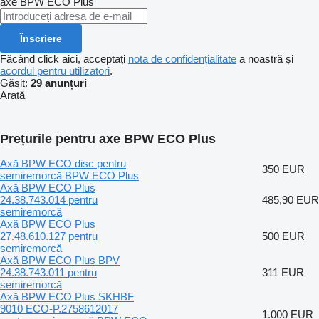
axe
BPW ECO Plus
Înscriere
Făcând click aici, acceptați
nota de confidențialitate
a noastră și
acordul pentru utilizatori
.
Găsit:
29 anunțuri
Arată
Prețurile pentru axe BPW ECO Plus
Axă BPW ECO disc pentru
350 EUR
semiremorcă BPW ECO Plus
Axă BPW ECO Plus
24.38.743.014 pentru
485,90 EUR
semiremorcă
Axă BPW ECO Plus
27.48.610.127 pentru
500 EUR
semiremorcă
Axă BPW ECO Plus BPV
24.38.743.011 pentru
311 EUR
semiremorcă
Axă BPW ECO Plus SKHBF
9010 ECO-P.2758612017
1.000 EUR