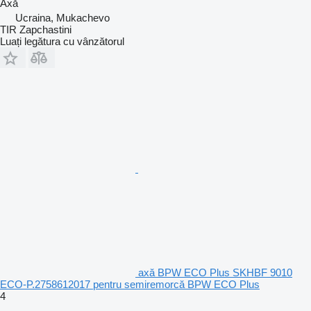
Axă
Ucraina, Mukachevo
TIR Zapchastini
Luați legătura cu vânzătorul
axă BPW ECO Plus SKHBF 9010
ECO-P.2758612017 pentru semiremorcă BPW ECO Plus
4