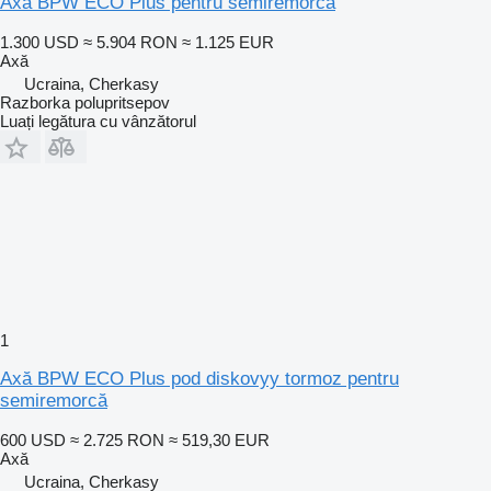
Axă BPW ECO Plus pentru semiremorcă
1.300 USD
≈ 5.904 RON
≈ 1.125 EUR
Axă
Ucraina, Cherkasy
Razborka polupritsepov
Luați legătura cu vânzătorul
1
Axă BPW ECO Plus pod diskovyy tormoz pentru
semiremorcă
600 USD
≈ 2.725 RON
≈ 519,30 EUR
Axă
Ucraina, Cherkasy