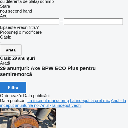
cu diferență de plată)
schimb
Stare
nou
second hand
Anul
–
Lipsește vreun filtru?
Propuneți o modificare
Găsit:
-
arată
Găsit:
29 anunțuri
Arată
29 anunțuri:
Axe BPW ECO Plus pentru
semiremorcă
Filtru
Ordonează
:
Data publicării
Data publicării
La început mai scump
La început la preț mic
Anul - la
început anunțurile noi
Anul - la început vechi