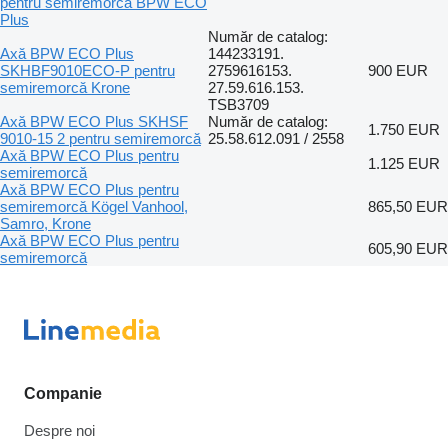
pentru semiremorcă BPW ECO
Plus
Număr de catalog:
Axă BPW ECO Plus
144233191.
SKHBF9010ECO-P pentru
2759616153.
900 EUR
semiremorcă Krone
27.59.616.153.
TSB3709
Axă BPW ECO Plus SKHSF
Număr de catalog:
1.750 EUR
9010-15 2 pentru semiremorcă
25.58.612.091 / 2558
Axă BPW ECO Plus pentru
1.125 EUR
semiremorcă
Axă BPW ECO Plus pentru
semiremorcă Kögel Vanhool,
865,50 EUR
Samro, Krone
Axă BPW ECO Plus pentru
605,90 EUR
semiremorcă
Companie
Despre noi