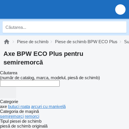
Piese de schimb
Piese de schimb BPW ECO Plus
Su
Axe BPW ECO Plus pentru
semiremorcă
Căutarea
(număr de catalog, marca, modelul, piesă de schimb)
Categorie
axe
butuci roata
arcuri cu manivelă
Categoria de maşină
semiremorci
remorci
Tipul piesei de schimb
piesă de schimb originală