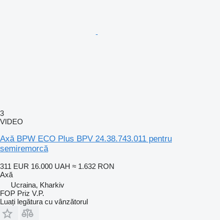
3
VIDEO
Axă BPW ECO Plus BPV 24.38.743.011 pentru
semiremorcă
311 EUR
16.000 UAH
≈ 1.632 RON
Axă
Ucraina, Kharkiv
FOP Priz V.P.
Luați legătura cu vânzătorul