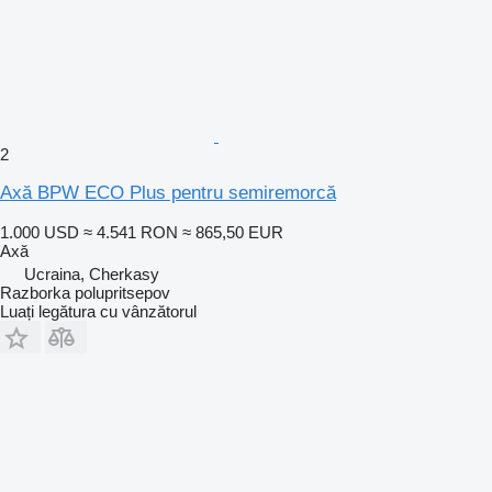
2
Axă BPW ECO Plus pentru semiremorcă
1.000 USD
≈ 4.541 RON
≈ 865,50 EUR
Axă
Ucraina, Cherkasy
Razborka polupritsepov
Luați legătura cu vânzătorul