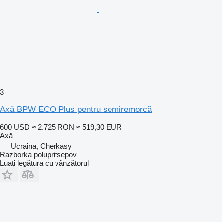
3
Axă BPW ECO Plus pentru semiremorcă
600 USD
≈ 2.725 RON
≈ 519,30 EUR
Axă
Ucraina, Cherkasy
Razborka polupritsepov
Luați legătura cu vânzătorul