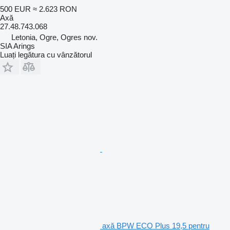
500 EUR
≈ 2.623 RON
Axă
27.48.743.068
Letonia, Ogre, Ogres nov.
SIA Arings
Luați legătura cu vânzătorul
axă BPW ECO Plus 19,5 pentru