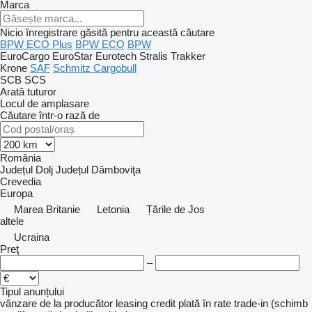
Marca
Nicio înregistrare găsită pentru această căutare
BPW ECO Plus
BPW ECO
BPW
EuroCargo
EuroStar
Eurotech
Stralis
Trakker
Krone
SAF
Schmitz Cargobull
SCB
SCS
Arată tuturor
Locul de amplasare
Căutare într-o rază de
România
Județul Dolj
Județul Dâmboviţa
Crevedia
Europa
Marea Britanie
Letonia
Țările de Jos
altele
Ucraina
Preţ
–
Tipul anunțului
vânzare
de la producător
leasing
credit
plată în rate
trade-in (schimb