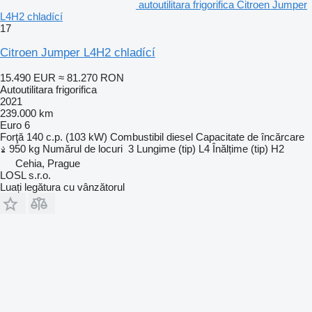
autoutilitara frigorifica Citroen Jumper
L4H2 chladící
17
Citroen Jumper L4H2 chladící
15.490 EUR
≈ 81.270 RON
Autoutilitara frigorifica
2021
239.000 km
Euro 6
Forţă
140 c.p. (103 kW)
Combustibil
diesel
Capacitate de încărcare
950 kg
Numărul de locuri
3
Lungime (tip)
L4
Înălțime (tip)
H2
Cehia, Prague
LOSL s.r.o.
Luați legătura cu vânzătorul