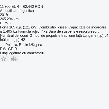
11.900 EUR
≈ 62.440 RON
Autoutilitara frigorifica
2019
265.294 km
Euro 6
Forţă
165 c.p. (121 kW)
Combustibil
diesel
Capacitate de încărcare
1.405 kg
Formula roţilor
4x2
Bară de suspensie
resort/resort
Numărul de locuri
3
Tipul de propulsie
tracțiune față
Lungime (tip)
L4
Înălțime (tip)
H2
Polonia, Bralin k/Kępna
P.W. GRIB
Luați legătura cu vânzătorul