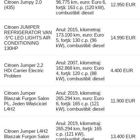
Citroen Jumpy 2.0
96.775 km, euro: Euro 6,
12.950 EUR
(435)
forţă: 163 c.p. (120 kW),
combustibil: diesel
Citroen JUMPER
Anul: 2015, kilometraj:
REFRIGERATOR VAN
173.100 km, euro: Euro
-5*C LED LIGHTS AIR
14.990 EUR
5, forţă: 130 c.p. (96
CONDITIONING
kW), combustibil: diesel
130HP
Anul: 2007, kilometraj:
Citroen Jumper 2,2
162.868 km, euro: Euro
HDi Carrier Electric
4.400 EUR
4, forţă: 120 c.p. (88
Problem
kW), combustibil: diesel
Citroen Jumper
Anul: 2019, kilometraj:
Blaszak Furgon Salon
265.294 km, euro: Euro
11.900 EUR
PL, Jeden Właściciel
6, forţă: 165 c.p. (121
L4H2
kW), combustibil: diesel
Anul: 2019, kilometraj:
265.294 km, forţă: 165
Citroen Jumper L4H2
c.p. (121 kW),
Blaszak Furgon Salon
13.400 EUR
combustibil: diesel,