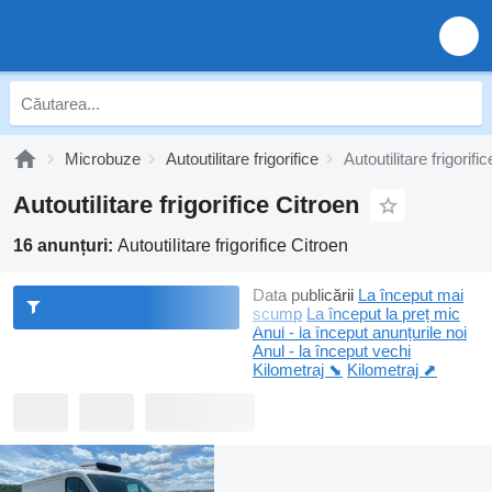
Microbuze
Autoutilitare frigorifice
Autoutilitare frigorifi
Autoutilitare frigorifice Citroen
16 anunțuri:
Autoutilitare frigorifice Citroen
Data publicării
La început mai
scump
La început la preț mic
Anul - la început anunțurile noi
Anul - la început vechi
Kilometraj ⬊
Kilometraj ⬈