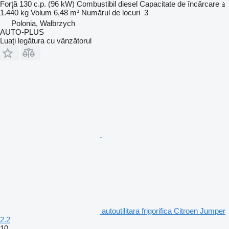
Forţă
130 c.p. (96 kW)
Combustibil
diesel
Capacitate de încărcare
1.440 kg
Volum
6,48 m³
Numărul de locuri
3
Polonia, Wałbrzych
AUTO-PLUS
Luați legătura cu vânzătorul
autoutilitara frigorifica Citroen Jumper
2.2
10