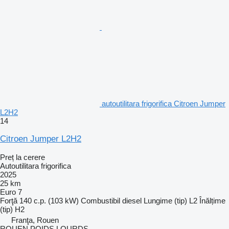
autoutilitara frigorifica Citroen Jumper
L2H2
14
Citroen Jumper L2H2
Preț la cerere
Autoutilitara frigorifica
2025
25 km
Euro 7
Forţă
140 c.p. (103 kW)
Combustibil
diesel
Lungime (tip)
L2
Înălțime
(tip)
H2
Franţa, Rouen
ROUEN POIDS LOURDS