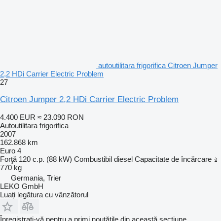
autoutilitara frigorifica Citroen Jumper
2,2 HDi Carrier Electric Problem
27
Citroen Jumper 2,2 HDi Carrier Electric Problem
4.400 EUR
≈ 23.090 RON
Autoutilitara frigorifica
2007
162.868 km
Euro 4
Forţă
120 c.p. (88 kW)
Combustibil
diesel
Capacitate de încărcare
770 kg
Germania, Trier
LEKO GmbH
Luați legătura cu vânzătorul
Înregistrați-vă pentru a primi noutățile din această secțiune