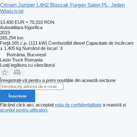
Citroen Jumper L4H2 Blaszak Furgon Salon PL, Jeden
Właściciel
13.400 EUR
≈ 70.310 RON
Autoutilitara frigorifica
2019
265.294 km
Forţă
165 c.p. (121 kW)
Combustibil
diesel
Capacitate de încărcare
1.405 kg
Numărul de locuri
3
România, București
Laslo Truck Romania
Luați legătura cu vânzătorul
Înregistrați-vă pentru a primi noutățile din această secțiune
Înscriere
Făcând click aici, acceptați
nota de confidențialitate
a noastră și
acordul pentru utilizatori
.