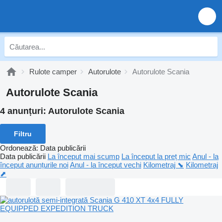
Rulote camper
Autorulote
Autorulote Scania
Autorulote Scania
4 anunțuri:
Autorulote Scania
Filtru
Ordonează
:
Data publicării
Data publicării
La început mai scump
La început la preț mic
Anul - la
început anunțurile noi
Anul - la început vechi
Kilometraj ⬊
Kilometraj
⬈