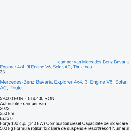
camper van Mercedes-Benz Bavaria
Explorer 4x4, 3l Engine V6, Solar, AC, Thule nou
33
Mercedes-Benz Bavaria Explorer 4x4, 3l Engine V6, Solar,
AC, Thule
99.000 EUR
≈ 519.400 RON
Autorulote - camper van
2023
350 km
Euro 6
Forţă
190 c.p. (140 kW)
Combustibil
diesel
Capacitate de încărcare
500 kg
Formula roţilor
4x2
Bară de suspensie
resort/resort
Numărul