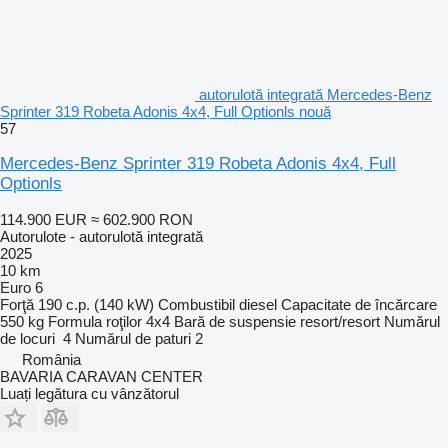
autorulotă integrată Mercedes-Benz
Sprinter 319 Robeta Adonis 4x4, Full Optionls nouă
57
Mercedes-Benz Sprinter 319 Robeta Adonis 4x4, Full
Optionls
114.900 EUR
≈ 602.900 RON
Autorulote - autorulotă integrată
2025
10 km
Euro 6
Forţă
190 c.p. (140 kW)
Combustibil
diesel
Capacitate de încărcare
550 kg
Formula roţilor
4x4
Bară de suspensie
resort/resort
Numărul
de locuri
4
Numărul de paturi
2
România
BAVARIA CARAVAN CENTER
Luați legătura cu vânzătorul