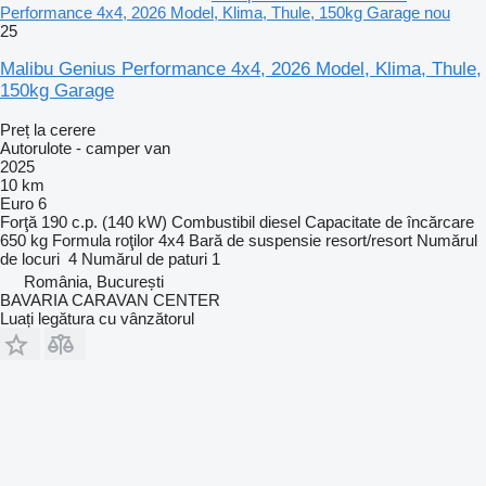
Performance 4x4, 2026 Model, Klima, Thule, 150kg Garage nou
25
Malibu Genius Performance 4x4, 2026 Model, Klima, Thule,
150kg Garage
Preț la cerere
Autorulote - camper van
2025
10 km
Euro 6
Forţă
190 c.p. (140 kW)
Combustibil
diesel
Capacitate de încărcare
650 kg
Formula roţilor
4x4
Bară de suspensie
resort/resort
Numărul
de locuri
4
Numărul de paturi
1
România, București
BAVARIA CARAVAN CENTER
Luați legătura cu vânzătorul