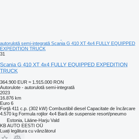
autorulotă semi-integrată Scania G 410 XT 4x4 FULLY EQUIPPED
EXPEDITION TRUCK
31
Scania G 410 XT 4x4 FULLY EQUIPPED EXPEDITION
TRUCK
364.900 EUR
≈ 1.915.000 RON
Autorulote - autorulotă semi-integrată
2023
16.876 km
Euro 6
Forţă
411 c.p. (302 kW)
Combustibil
diesel
Capacitate de încărcare
4.570 kg
Formula roţilor
4x4
Bară de suspensie
resort/pneumo
Estonia, Lääne-Harju Vald
KB AUTO EESTI OÜ
Luați legătura cu vânzătorul