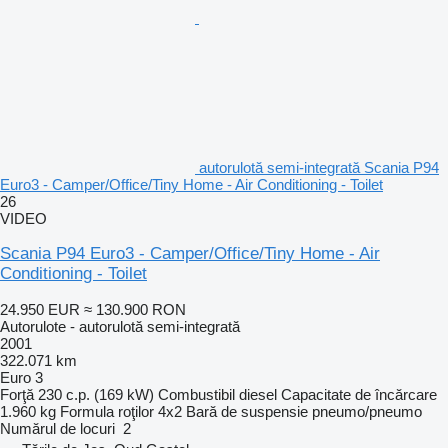
autorulotă semi-integrată Scania P94
Euro3 - Camper/Office/Tiny Home - Air Conditioning - Toilet
26
VIDEO
Scania P94 Euro3 - Camper/Office/Tiny Home - Air
Conditioning - Toilet
24.950 EUR
≈ 130.900 RON
Autorulote - autorulotă semi-integrată
2001
322.071 km
Euro 3
Forţă
230 c.p. (169 kW)
Combustibil
diesel
Capacitate de încărcare
1.960 kg
Formula roţilor
4x2
Bară de suspensie
pneumo/pneumo
Numărul de locuri
2