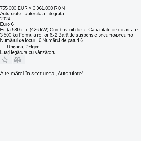
755.000 EUR
≈ 3.961.000 RON
Autorulote - autorulotă integrată
2024
Euro 6
Forţă
580 c.p. (426 kW)
Combustibil
diesel
Capacitate de încărcare
3.500 kg
Formula roţilor
6x2
Bară de suspensie
pneumo/pneumo
Numărul de locuri
6
Numărul de paturi
6
Ungaria, Polgár
Luați legătura cu vânzătorul
Alte mărci în secțiunea „Autorulote”