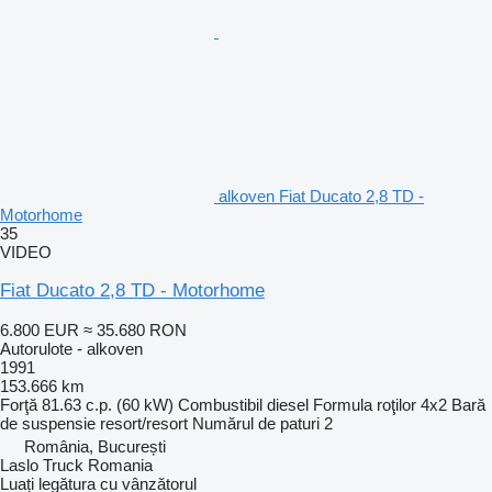
alkoven Fiat Ducato 2,8 TD -
Motorhome
35
VIDEO
Fiat Ducato 2,8 TD - Motorhome
6.800 EUR
≈ 35.680 RON
Autorulote - alkoven
1991
153.666 km
Forţă
81.63 c.p. (60 kW)
Combustibil
diesel
Formula roţilor
4x2
Bară
de suspensie
resort/resort
Numărul de paturi
2
România, București
Laslo Truck Romania
Luați legătura cu vânzătorul