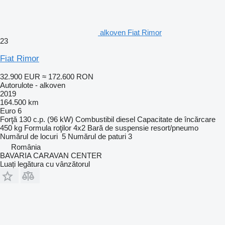
alkoven Fiat Rimor
23
Fiat Rimor
32.900 EUR
≈ 172.600 RON
Autorulote - alkoven
2019
164.500 km
Euro 6
Forţă
130 c.p. (96 kW)
Combustibil
diesel
Capacitate de încărcare
450 kg
Formula roţilor
4x2
Bară de suspensie
resort/pneumo
Numărul de locuri
5
Numărul de paturi
3
România
BAVARIA CARAVAN CENTER
Luați legătura cu vânzătorul