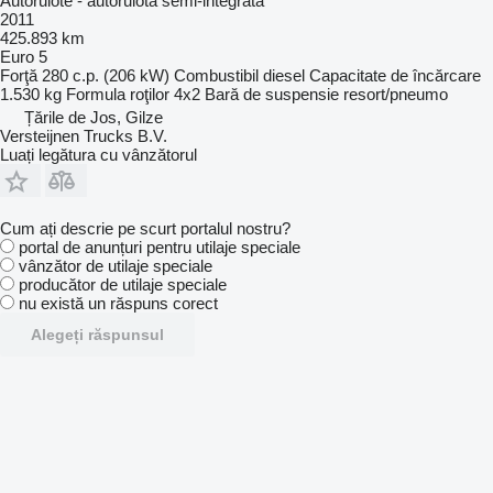
Autorulote - autorulotă semi-integrată
2011
425.893 km
Euro 5
Forţă
280 c.p. (206 kW)
Combustibil
diesel
Capacitate de încărcare
1.530 kg
Formula roţilor
4x2
Bară de suspensie
resort/pneumo
Țările de Jos, Gilze
Versteijnen Trucks B.V.
Luați legătura cu vânzătorul
Cum ați descrie pe scurt portalul nostru?
portal de anunțuri pentru utilaje speciale
vânzător de utilaje speciale
producător de utilaje speciale
nu există un răspuns corect
Alegeți răspunsul