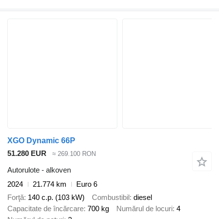
XGO Dynamic 66P
51.280 EUR
≈ 269.100 RON
Autorulote - alkoven
2024
21.774 km
Euro 6
Forţă
140 c.p. (103 kW)
Combustibil
diesel
Capacitate de încărcare
700 kg
Numărul de locuri
4