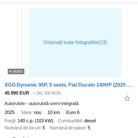
VIDEO
XGO Dynamic 95P, 5 seats, Fiat Ducato 140HP (2025 model)
45.990 EUR
≈ 241.300 RON
Autorulote - autorulotă semi-integrată
2025
Stare
nou
10 km
Euro 6
Forţă
140 c.p. (103 kW)
Combustibil
diesel
Numărul de locuri
5
Numărul de paturi
5