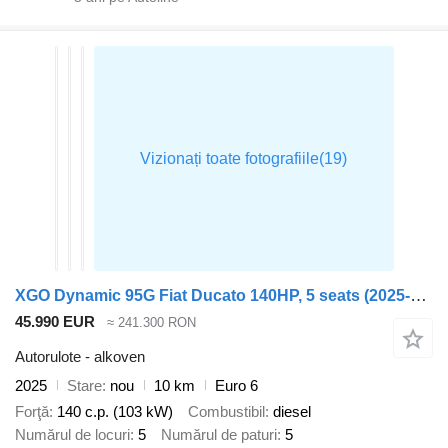
XGO Dynamic 95G Fiat Ducato 140HP, 5 seats (2025-2026 model)
45.990 EUR
≈ 241.300 RON
Autorulote - alkoven
2025
Stare
nou
10 km
Euro 6
Forţă
140 c.p. (103 kW)
Combustibil
diesel
Numărul de locuri
5
Numărul de paturi
5