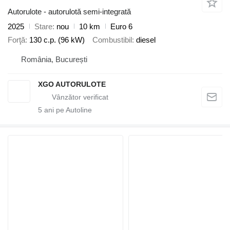
Autorulote - autorulotă semi-integrată
2025
Stare
nou
10 km
Euro 6
Forţă
130 c.p. (96 kW)
Combustibil
diesel
România, București
XGO AUTORULOTE
5
ani pe Autoline