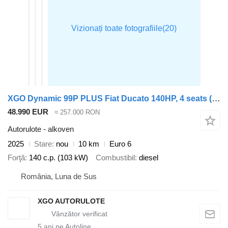
XGO Dynamic 99P PLUS Fiat Ducato 140HP, 4 seats (2025-2026 model)
48.990 EUR
≈ 257.000 RON
Autorulote - alkoven
2025
Stare
nou
10 km
Euro 6
Forţă
140 c.p. (103 kW)
Combustibil
diesel
România, Luna de Sus
XGO AUTORULOTE
5
ani pe Autoline