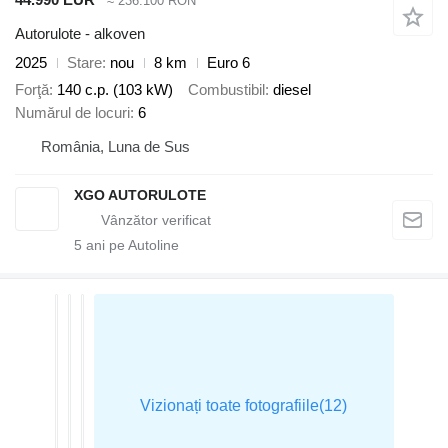
≈ 236.100 RON
Autorulote - alkoven
2025
Stare
nou
8 km
Euro 6
Forţă
140 c.p. (103 kW)
Combustibil
diesel
Numărul de locuri
6
România, Luna de Sus
XGO AUTORULOTE
5
ani pe Autoline