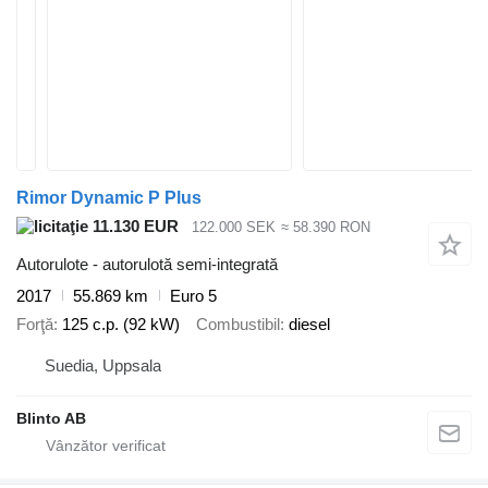
Rimor Dynamic P Plus
11.130 EUR
122.000 SEK
≈ 58.390 RON
Autorulote - autorulotă semi-integrată
2017
55.869 km
Euro 5
Forţă
125 c.p. (92 kW)
Combustibil
diesel
Suedia, Uppsala
Blinto AB