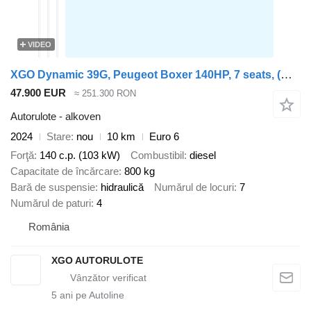
VIDEO
XGO Dynamic 39G, Peugeot Boxer 140HP, 7 seats, (model 2024)
47.900 EUR
≈ 251.300 RON
Autorulote - alkoven
2024
Stare
nou
10 km
Euro 6
Forţă
140 c.p. (103 kW)
Combustibil
diesel
Capacitate de încărcare
800 kg
Bară de suspensie
hidraulică
Numărul de locuri
7
Numărul de paturi
4
România
XGO AUTORULOTE
5
ani pe Autoline