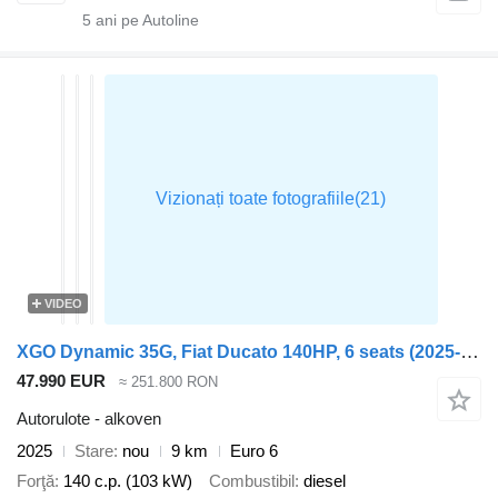
5
ani pe Autoline
VIDEO
XGO Dynamic 35G, Fiat Ducato 140HP, 6 seats (2025-2026 model)
47.990 EUR
≈ 251.800 RON
Autorulote - alkoven
2025
Stare
nou
9 km
Euro 6
Forţă
140 c.p. (103 kW)
Combustibil
diesel