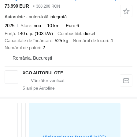
73.990 EUR
≈ 388.200 RON
Autorulote - autorulotă integrată
2025
Stare
nou
10 km
Euro 6
Forţă
140 c.p. (103 kW)
Combustibil
diesel
Capacitate de încărcare
525 kg
Numărul de locuri
4
Numărul de paturi
2
România, București
XGO AUTORULOTE
5
ani pe Autoline