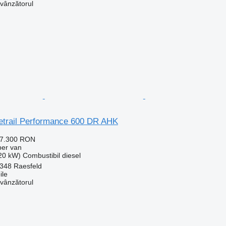
 vânzătorul
betrail Performance 600 DR AHK
37.300 RON
per van
120 kW)
Combustibil
diesel
348 Raesfeld
le
 vânzătorul