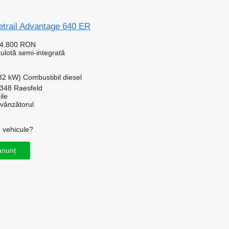
etrail Advantage 640 ER
14.800 RON
rulotă semi-integrată
132 kW)
Combustibil
diesel
348 Raesfeld
le
 vânzătorul
u vehicule?
anunț