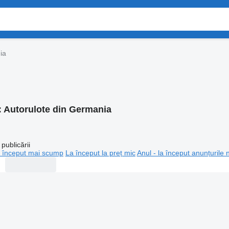
ia
:
Autorulote din Germania
publicării
 început mai scump
La început la preț mic
Anul - la început anunțurile 