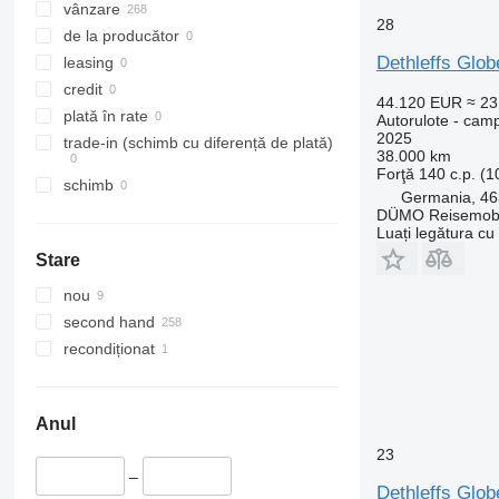
vânzare
28
de la producător
Dethleffs Glob
leasing
credit
44.120 EUR
≈ 2
plată în rate
Autorulote - cam
2025
trade-in (schimb cu diferență de plată)
38.000 km
Forţă
140 c.p. (
schimb
Germania, 46
DÜMO Reisemobi
Luați legătura cu
Stare
nou
second hand
recondiționat
Anul
23
–
Dethleffs Glob