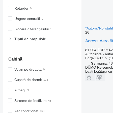
Retarder
Ungere centrală
*Autom.*Rollstuhl
Blocare diferenţialului
26
Tipul de propulsie
Across Aero 6
81.504 EUR
≈ 4
Autorulote - auto
Forţă
140 c.p. (
Cabină
Germania, 48
DÜMO Reisemobi
Volan pe dreapta
Luați legătura cu
Cuşetă de dormit
Airbag
Sisteme de încălzire
Aer conditionat