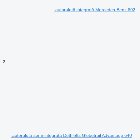
autorulotă integrată Mercedes-Benz 602
i
2
autorulotă semi-integrată Dethleffs Globetrail Advantage 640