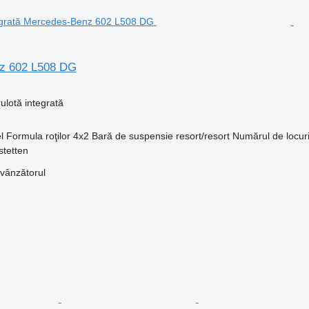
z 602 L508 DG
ulotă integrată
l
Formula roţilor
4x2
Bară de suspensie
resort/resort
Numărul de locur
stetten
 vânzătorul