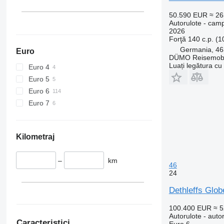
50.590 EUR
≈ 2
Autorulote - cam
2026
Forţă
140 c.p. (
Germania, 46
Euro
DÜMO Reisemobi
Luați legătura cu
Euro 4
Euro 5
Euro 6
Euro 7
Kilometraj
–
km
46
24
Dethleffs Glo
100.400 EUR
≈ 
Autorulote - auto
Caracteristici
Euro 6