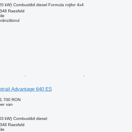
120 kW)
Combustibil
diesel
Formula roţilor
4x4
348 Raesfeld
le
 vânzătorul
etrail Advantage 640 ES
61.700 RON
per van
103 kW)
Combustibil
diesel
348 Raesfeld
le