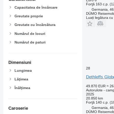
Forţă
163 c.p. (
Capacitatea de încărcare
Germania, 46
DÜMO Reisemobi
Greutate proprie
Luați legătura cu
Greutate cu încărcătura
Numărul de locuri
Numărul de paturi
Dimensiuni
28
Lungimea
Dethleffs Glob
Lăţimea
49.870 EUR
≈ 2
Înălţimea
Autorulote - cam
2025
20.850 km
Forţă
140 c.p. (
Germania, 46
Caroserie
DÜMO Reisemobi