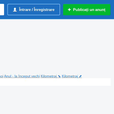
Întrare / Înregistrare
Publicați un anunț
noi
Anul - la început vechi
Kilometraj ⬊
Kilometraj ⬈