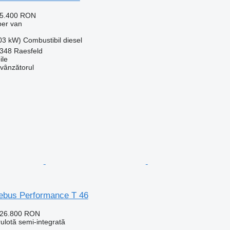
65.400 RON
per van
103 kW)
Combustibil
diesel
348 Raesfeld
le
 vânzătorul
bebus Performance T 46
526.800 RON
rulotă semi-integrată