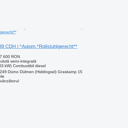
gerecht**
89 CDH | *Autom.*Rollstuhlgerecht**
27.600 RON
rulotă semi-integrată
103 kW)
Combustibil
diesel
249 Dümo Dülmen (Hiddingsel) Graskamp 15
le
 vânzătorul