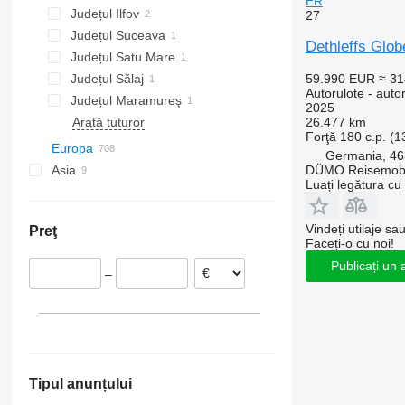
ER
Județul Ilfov
27
Județul Suceava
Chiajna
Dethleffs Glob
Județul Satu Mare
59.990 EUR
≈ 3
Județul Sălaj
Autorulote - auto
Județul Maramureş
2025
26.477 km
Arată tuturor
Forţă
180 c.p. (
Europa
Germania, 46
DÜMO Reisemobi
Asia
Germania
Luați legătura cu
Raesfeld
Cehia
Japonia
Freiburg im Breisgau
Polonia
Turcia
Vindeți utilaje sa
Preţ
Umkirch
Slovacia
Faceți-o cu noi!
Datteln
Țările de Jos
Publicați un 
–
Karlsruhe
Lituania
Lemgo
Spania
Stutensee
Letonia
Arată tuturor
Hildesheim
Arată tuturor
Tipul anunțului