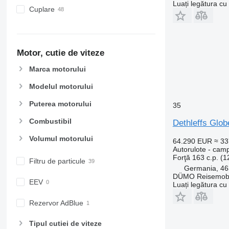
Luați legătura cu
Cuplare
Motor, cutie de viteze
Marca motorului
Modelul motorului
Puterea motorului
35
Combustibil
Dethleffs Glo
Volumul motorului
64.290 EUR
≈ 3
Autorulote - cam
Forţă
163 c.p. (
Filtru de particule
Germania, 46
DÜMO Reisemobi
EEV
Luați legătura cu
Rezervor AdBlue
Tipul cutiei de viteze