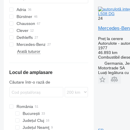
Adria
L508 DG
Bürstner
Compact
24
Chausson
Coral
Copa
T-Series
C-Tourer
Mercedes-Ben
Clever
Matrix
Lineo
C-tourer T
514
Dethleffs
Sonic
Lyseo
S-series
Preț la cerere
Autorulote - autor
Mercedes-Benz
Twin
Nexxo
V-series
Advantage
T-Series
Ducato
Transit
Daily
L2000
1977
Arată tuturor
Signature
Welcome
Esprit
Weinsberg
Sprinter
Boxer
Vanster
V-Series
California
CaraBus
46.893 km
Combustibil
diese
X-series
V-Class
Germania, Je
Vito
Motortrade SA
Locul de amplasare
Luați legătura cu
Căutare într-o rază de
România
București
Județul Cluj
București
Județul Neamţ