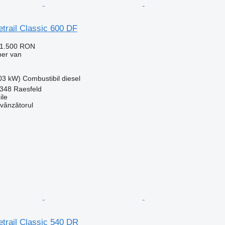
etrail Classic 600 DF
31.500 RON
per van
103 kW)
Combustibil
diesel
348 Raesfeld
le
 vânzătorul
etrail Classic 540 DR