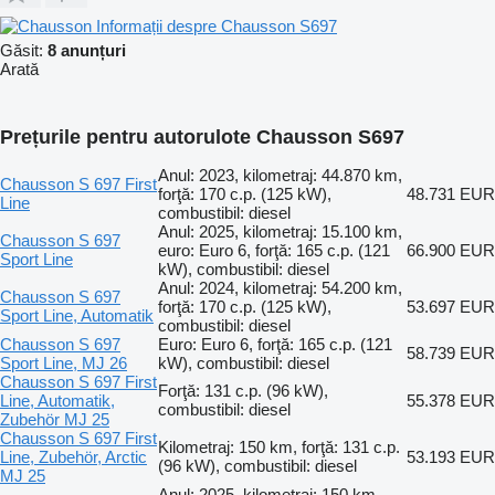
Informații despre Chausson S697
Găsit:
8 anunțuri
Arată
Prețurile pentru autorulote Chausson S697
Anul: 2023, kilometraj: 44.870 km,
Chausson S 697 First
forţă: 170 c.p. (125 kW),
48.731 EUR
Line
combustibil: diesel
Anul: 2025, kilometraj: 15.100 km,
Chausson S 697
euro: Euro 6, forţă: 165 c.p. (121
66.900 EUR
Sport Line
kW), combustibil: diesel
Anul: 2024, kilometraj: 54.200 km,
Chausson S 697
forţă: 170 c.p. (125 kW),
53.697 EUR
Sport Line, Automatik
combustibil: diesel
Chausson S 697
Euro: Euro 6, forţă: 165 c.p. (121
58.739 EUR
Sport Line, MJ 26
kW), combustibil: diesel
Chausson S 697 First
Forţă: 131 c.p. (96 kW),
Line, Automatik,
55.378 EUR
combustibil: diesel
Zubehör MJ 25
Chausson S 697 First
Kilometraj: 150 km, forţă: 131 c.p.
Line, Zubehör, Arctic
53.193 EUR
(96 kW), combustibil: diesel
MJ 25
Anul: 2025, kilometraj: 150 km,