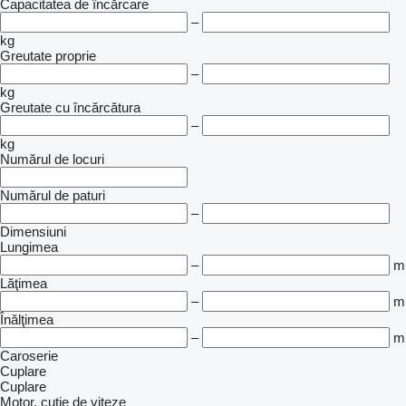
Capacitatea de încărcare
–
kg
Greutate proprie
–
kg
Greutate cu încărcătura
–
kg
Numărul de locuri
Numărul de paturi
–
Dimensiuni
Lungimea
–
m
Lăţimea
–
m
Înălţimea
–
m
Caroserie
Cuplare
Cuplare
Motor, cutie de viteze