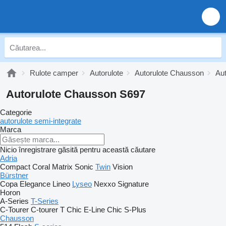
Rulote camper
Autorulote
Autorulote Chausson
Aut
Autorulote Chausson S697
Categorie
autorulote semi-integrate
Marca
Nicio înregistrare găsită pentru această căutare
Adria
Compact
Coral
Matrix
Sonic
Twin
Vision
Bürstner
Copa
Elegance
Lineo
Lyseo
Nexxo
Signature
Horon
A-Series
T-Series
C-Tourer
C-tourer T
Chic E-Line
Chic S-Plus
Chausson