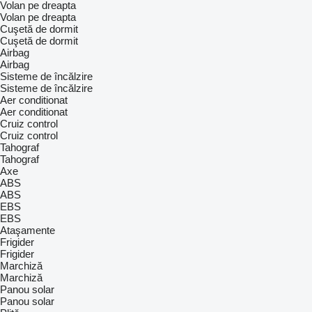
Volan pe dreapta
Volan pe dreapta
Cuşetă de dormit
Cuşetă de dormit
Airbag
Airbag
Sisteme de încălzire
Sisteme de încălzire
Aer conditionat
Aer conditionat
Cruiz control
Cruiz control
Tahograf
Tahograf
Axe
ABS
ABS
EBS
EBS
Ataşamente
Frigider
Frigider
Marchiză
Marchiză
Panou solar
Panou solar