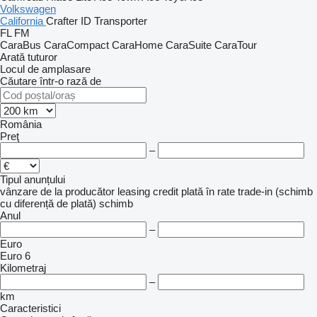
Volkswagen
California
Crafter
ID
Transporter
FL
FM
CaraBus
CaraCompact
CaraHome
CaraSuite
CaraTour
Arată tuturor
Locul de amplasare
Căutare într-o rază de
România
Preţ
–
Tipul anunțului
vânzare
de la producător
leasing
credit
plată în rate
trade-in (schimb
cu diferență de plată)
schimb
Anul
–
Euro
Euro 6
Kilometraj
–
km
Caracteristici