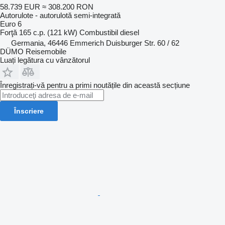
58.739 EUR
≈ 308.200 RON
Autorulote - autorulotă semi-integrată
Euro 6
Forţă
165 c.p. (121 kW)
Combustibil
diesel
Germania, 46446 Emmerich Duisburger Str. 60 / 62
DÜMO Reisemobile
Luați legătura cu vânzătorul
Înregistrați-vă pentru a primi noutățile din această secțiune
Înscriere