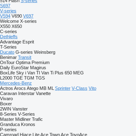
514
Flash
S-series
S697
V-series
V594
V690
V697
Welcome
X-series
X550
X650
C-series
Dethleffs
Advantage
Esprit
T-Series
Ducato
G-series
Weinsberg
Benimar
Transit
OnTour
Optima
Premium
Daily
EuroStar
Magirus
BoxLife
Sky i
Van TI
Van Ti Plus 650 MEG
L2000
TGE
TGM
TGS
Mercedes-Benz
Actros
Arocs
Atego
MB
ML
Sprinter
V-Class
Vito
Caravan
Interstar
Vanette
Vivaro
Boxer
2WIN
Vanster
8-Series
V-Series
Master
Midliner
Trafic
Granduca
Kronos
P-series
Camroad
Hiace
Lite Ace
Town Ace
ToyoAce