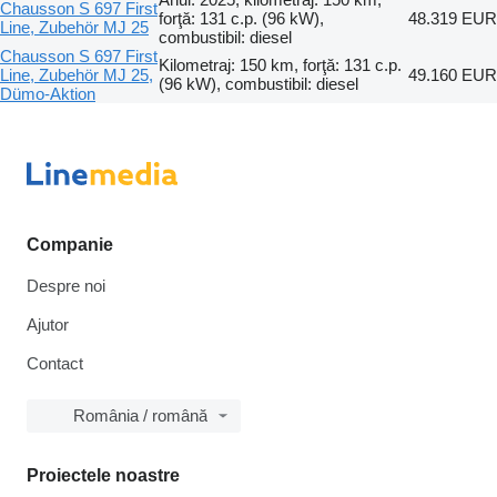
Chausson S 697 First
forţă: 131 c.p. (96 kW),
48.319 EUR
Line, Zubehör MJ 25
combustibil: diesel
Chausson S 697 First
Kilometraj: 150 km, forţă: 131 c.p.
Line, Zubehör MJ 25,
49.160 EUR
(96 kW), combustibil: diesel
Dümo-Aktion
Companie
Despre noi
Ajutor
Contact
România / română
Proiectele noastre