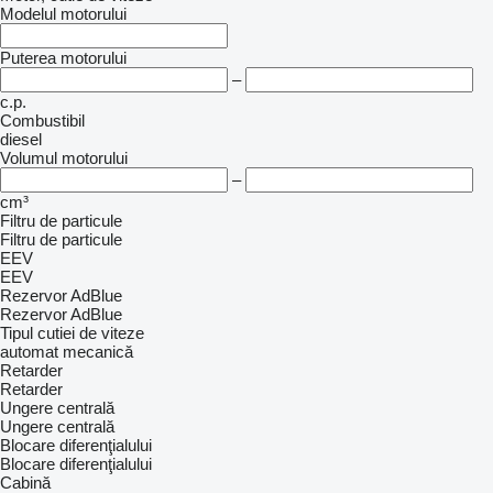
Modelul motorului
Puterea motorului
–
c.p.
Combustibil
diesel
Volumul motorului
–
cm³
Filtru de particule
Filtru de particule
EEV
EEV
Rezervor AdBlue
Rezervor AdBlue
Tipul cutiei de viteze
automat
mecanică
Retarder
Retarder
Ungere centrală
Ungere centrală
Blocare diferenţialului
Blocare diferenţialului
Cabină