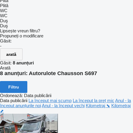
Plită
Plită
WC
WC
Duş
Duş
Lipsește vreun filtru?
Propuneți o modificare
Găsit:
-
arată
Găsit:
8 anunțuri
Arată
8 anunțuri:
Autorulote Chausson S697
Filtru
Ordonează
:
Data publicării
Data publicării
La început mai scump
La început la preț mic
Anul - la
început anunțurile noi
Anul - la început vechi
Kilometraj ⬊
Kilometraj
⬈