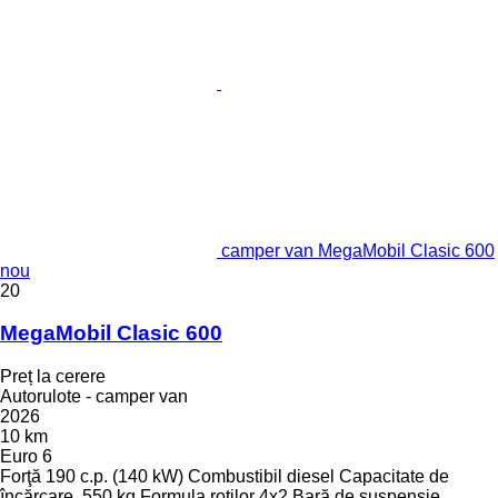
camper van MegaMobil Clasic 600
nou
20
MegaMobil Clasic 600
Preț la cerere
Autorulote - camper van
2026
10 km
Euro 6
Forţă
190 c.p. (140 kW)
Combustibil
diesel
Capacitate de
încărcare
550 kg
Formula roţilor
4x2
Bară de suspensie