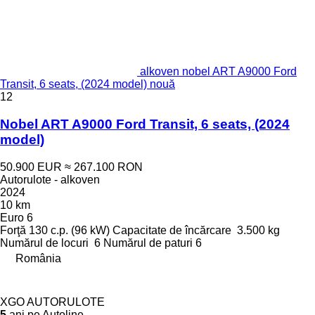
alkoven nobel ART A9000 Ford
Transit, 6 seats, (2024 model) nouă
12
Nobel ART A9000 Ford Transit, 6 seats, (2024
model)
50.900 EUR
≈ 267.100 RON
Autorulote - alkoven
2024
10 km
Euro 6
Forţă
130 c.p. (96 kW)
Capacitate de încărcare
3.500 kg
Numărul de locuri
6
Numărul de paturi
6
România
XGO AUTORULOTE
5
ani pe Autoline