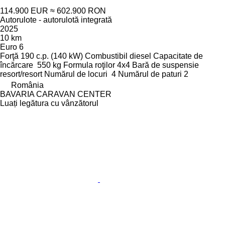
114.900 EUR
≈ 602.900 RON
Autorulote - autorulotă integrată
2025
10 km
Euro 6
Forţă
190 c.p. (140 kW)
Combustibil
diesel
Capacitate de
încărcare
550 kg
Formula roţilor
4x4
Bară de suspensie
resort/resort
Numărul de locuri
4
Numărul de paturi
2
România
BAVARIA CARAVAN CENTER
Luați legătura cu vânzătorul