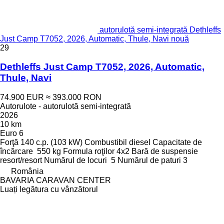
autorulotă semi-integrată Dethleffs
Just Camp T7052, 2026, Automatic, Thule, Navi nouă
29
Dethleffs Just Camp T7052, 2026, Automatic,
Thule, Navi
74.900 EUR
≈ 393.000 RON
Autorulote - autorulotă semi-integrată
2026
10 km
Euro 6
Forţă
140 c.p. (103 kW)
Combustibil
diesel
Capacitate de
încărcare
550 kg
Formula roţilor
4x2
Bară de suspensie
resort/resort
Numărul de locuri
5
Numărul de paturi
3
România
BAVARIA CARAVAN CENTER
Luați legătura cu vânzătorul