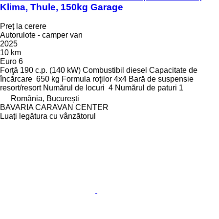
Klima, Thule, 150kg Garage
Preț la cerere
Autorulote - camper van
2025
10 km
Euro 6
Forţă
190 c.p. (140 kW)
Combustibil
diesel
Capacitate de
încărcare
650 kg
Formula roţilor
4x4
Bară de suspensie
resort/resort
Numărul de locuri
4
Numărul de paturi
1
România, București
BAVARIA CARAVAN CENTER
Luați legătura cu vânzătorul