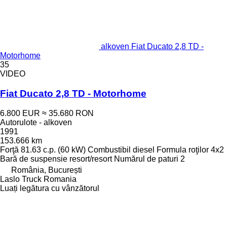
alkoven Fiat Ducato 2,8 TD -
Motorhome
35
VIDEO
Fiat Ducato 2,8 TD - Motorhome
6.800 EUR
≈ 35.680 RON
Autorulote - alkoven
1991
153.666 km
Forţă
81.63 c.p. (60 kW)
Combustibil
diesel
Formula roţilor
4x2
Bară de suspensie
resort/resort
Numărul de paturi
2
România, București
Laslo Truck Romania
Luați legătura cu vânzătorul