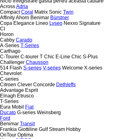
Nicio înregistrare găsită pentru această căutare
Across
Adria
Compact
Coral
Matrix
Sonic
Twin
Affinity
Ahorn
Benimar
Bürstner
Copa
Elegance
Lineo
Lyseo
Nexxo
Signature
CI
Horon
Cabby
Carado
A-Series
T-Series
Carthago
C-Tourer
C-tourer T
Chic E-Line
Chic S-Plus
Challenger
Chausson
514
Flash
S-series
V-series
Welcome
X-series
Chevrolet
C-series
Citroen
Clever
Concorde
Dethleffs
Advantage
Esprit
Elnagh
Etrusco
T-Series
Eura Mobil
Fiat
Ducato
G-series
Weinsberg
Ford
Benimar
Transit
Frankia
Giottiline
Gulf Stream
Hobby
OnTour
Optima