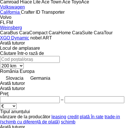
Camroad
Hiace
Lite Ace
Town Ace
ToyoAce
Volkswagen
California
Crafter
ID
Transporter
Volvo
FL
FM
Weinsberg
CaraBus
CaraCompact
CaraHome
CaraSuite
CaraTour
XGO Dynamic
nobel ART
Arată tuturor
Locul de amplasare
Căutare într-o rază de
România
Europa
Slovacia
Germania
Arată tuturor
Arată tuturor
Preţ
–
Tipul anunțului
vânzare
de la producător
leasing
credit
plată în rate
trade-in
(schimb cu diferență de plată)
schimb
Arată tuturor