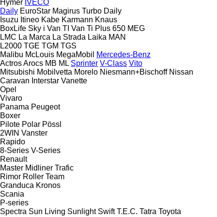
Hymer
IVECO
Daily
EuroStar
Magirus
Turbo Daily
Isuzu
Itineo
Kabe
Karmann
Knaus
BoxLife
Sky i
Van TI
Van Ti Plus 650 MEG
LMC
La Marca
La Strada
Laika
MAN
L2000
TGE
TGM
TGS
Malibu
McLouis
MegaMobil
Mercedes-Benz
Actros
Arocs
MB
ML
Sprinter
V-Class
Vito
Mitsubishi
Mobilvetta
Morelo
Niesmann+Bischoff
Nissan
Caravan
Interstar
Vanette
Opel
Vivaro
Panama
Peugeot
Boxer
Pilote
Polar
Pössl
2WIN
Vanster
Rapido
8-Series
V-Series
Renault
Master
Midliner
Trafic
Rimor
Roller Team
Granduca
Kronos
Scania
P-series
Spectra
Sun Living
Sunlight
Swift
T.E.C.
Tatra
Toyota