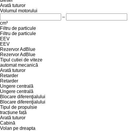
diesel
Arată tuturor
Volumul motorului
–
cm³
Filtru de particule
Filtru de particule
EEV
EEV
Rezervor AdBlue
Rezervor AdBlue
Tipul cutiei de viteze
automat
mecanică
Arată tuturor
Retarder
Retarder
Ungere centrală
Ungere centrală
Blocare diferenţialului
Blocare diferenţialului
Tipul de propulsie
tracțiune față
Arată tuturor
Cabină
Volan pe dreapta