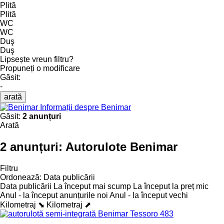
Plită
Plită
WC
WC
Duş
Duş
Lipsește vreun filtru?
Propuneți o modificare
Găsit:
-
arată
Informații despre Benimar
Găsit:
2 anunțuri
Arată
2 anunțuri:
Autorulote Benimar
Filtru
Ordonează
:
Data publicării
Data publicării
La început mai scump
La început la preț mic
Anul - la început anunțurile noi
Anul - la început vechi
Kilometraj ⬊
Kilometraj ⬈