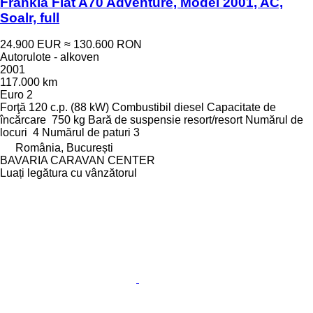
Frankia Fiat A70 Adventure, Model 2001, AC,
Soalr, full
24.900 EUR
≈ 130.600 RON
Autorulote - alkoven
2001
117.000 km
Euro 2
Forţă
120 c.p. (88 kW)
Combustibil
diesel
Capacitate de
încărcare
750 kg
Bară de suspensie
resort/resort
Numărul de
locuri
4
Numărul de paturi
3
România, București
BAVARIA CARAVAN CENTER
Luați legătura cu vânzătorul