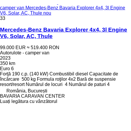
camper van Mercedes-Benz Bavaria Explorer 4x4, 3l Engine
V6, Solar, AC, Thule nou
33
Mercedes-Benz Bavaria Explorer 4x4, 3l Engine
V6, Solar, AC, Thule
99.000 EUR
≈ 519.400 RON
Autorulote - camper van
2023
350 km
Euro 6
Forţă
190 c.p. (140 kW)
Combustibil
diesel
Capacitate de
încărcare
500 kg
Formula roţilor
4x2
Bară de suspensie
resort/resort
Numărul de locuri
4
Numărul de paturi
4
România, București
BAVARIA CARAVAN CENTER
Luați legătura cu vânzătorul