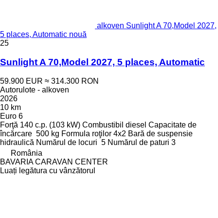
alkoven Sunlight A 70,Model 2027,
5 places, Automatic nouă
25
Sunlight A 70,Model 2027, 5 places, Automatic
59.900 EUR
≈ 314.300 RON
Autorulote - alkoven
2026
10 km
Euro 6
Forţă
140 c.p. (103 kW)
Combustibil
diesel
Capacitate de
încărcare
500 kg
Formula roţilor
4x2
Bară de suspensie
hidraulică
Numărul de locuri
5
Numărul de paturi
3
România
BAVARIA CARAVAN CENTER
Luați legătura cu vânzătorul