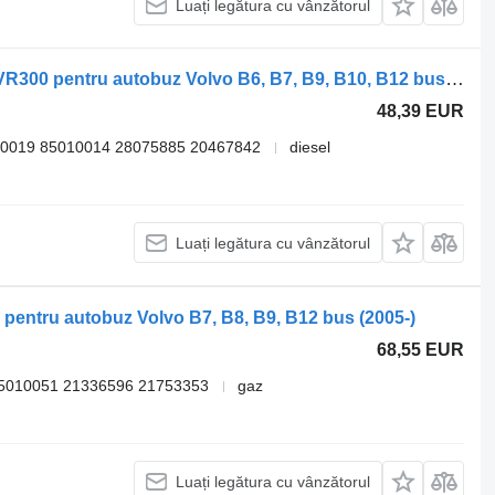
Luați legătura cu vânzătorul
Autoradio Delphi B12B (01.97-12.11) VR300 pentru autobuz Volvo B6, B7, B9, B10, B12 bus (1978-2011)
48,39 EUR
0019 85010014 28075885 20467842
diesel
Luați legătura cu vânzătorul
 pentru autobuz Volvo B7, B8, B9, B12 bus (2005-)
68,55 EUR
5010051 21336596 21753353
gaz
Luați legătura cu vânzătorul