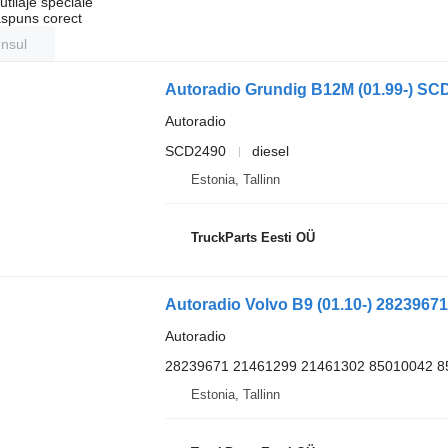
tilaje speciale
ăspuns corect
unsul
Autoradio
SCD2490
diesel
Estonia, Tallinn
TruckParts Eesti OÜ
Autoradio Volvo B9 (01.10-) 28239671
Autoradio
28239671 21461299 21461302 85010042 8
Estonia, Tallinn