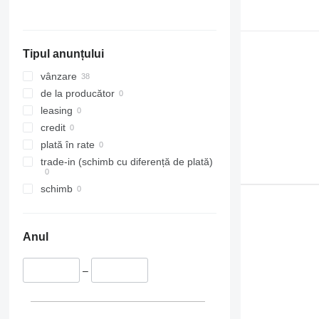
Tipul anunțului
vânzare
de la producător
leasing
credit
plată în rate
trade-in (schimb cu diferență de plată)
schimb
Anul
–