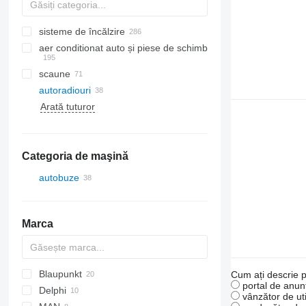
sisteme de încălzire
aer conditionat auto și piese de schimb
scaune
radiatoare aer condiționat
autoradiouri
furtunuri aer condiționat
Arată tuturor
filtre uscător
geamuri laterale
compresoare clima
alte piese de aparate de climatizare
Categoria de maşină
autobuze
Marca
Blaupunkt
Cum ați descrie p
portal de anunț
Delphi
vânzător de uti