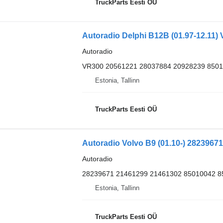
TruckParts Eesti OÜ
Autoradio
VR300 20561221 28037884 20928239 8501
Estonia, Tallinn
TruckParts Eesti OÜ
Autoradio Volvo B9 (01.10-) 28239671
Autoradio
28239671 21461299 21461302 85010042 8
Estonia, Tallinn
TruckParts Eesti OÜ