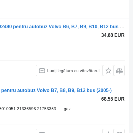
Autoradio Grundig B12M (01.99-) SCD2490 pentru autobuz Volvo B6, B7, B9, B10, B12 bus (1978-2011)
34,68 EUR
Luați legătura cu vânzătorul
 pentru autobuz Volvo B7, B8, B9, B12 bus (2005-)
68,55 EUR
5010051 21336596 21753353
gaz