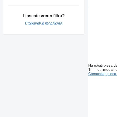
Lipsește vreun filtru?
Propuneți o modificare
Nu găsiți piesa 
Trimiteți imediat 
Comandați piesa