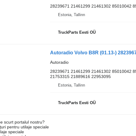
28239671 21461299 21461302 85010042 8
Estonia, Tallinn
TruckParts Eesti OÜ
Autoradio Volvo B8R (01.13-) 2823967
Autoradio
28239671 21461299 21461302 85010042 8
21753315 21889616 22953095
Estonia, Tallinn
TruckParts Eesti OÜ
e scurt portalul nostru?
uri pentru utilaje speciale
laje speciale