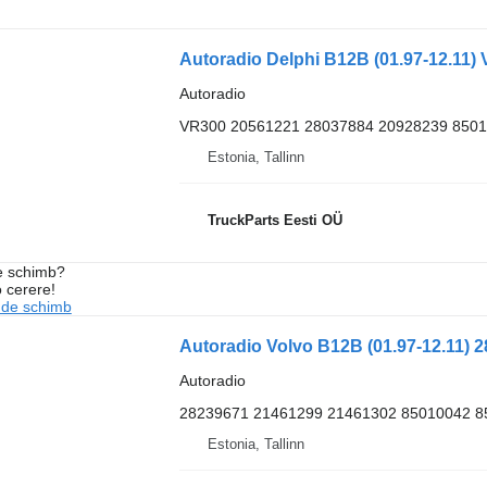
Autoradio
VR300 20561221 28037884 20928239 8501
Estonia, Tallinn
TruckParts Eesti OÜ
de schimb?
o cerere!
 de schimb
Autoradio
28239671 21461299 21461302 85010042 8
Estonia, Tallinn