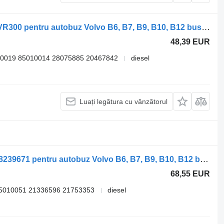
Autoradio Delphi B12B (01.97-12.11) VR300 pentru autobuz Volvo B6, B7, B9, B10, B12 bus (1978-2011)
48,39 EUR
0019 85010014 28075885 20467842
diesel
Luați legătura cu vânzătorul
Autoradio Volvo B12B (01.97-12.11) 28239671 pentru autobuz Volvo B6, B7, B9, B10, B12 bus (1978-2011)
68,55 EUR
5010051 21336596 21753353
diesel