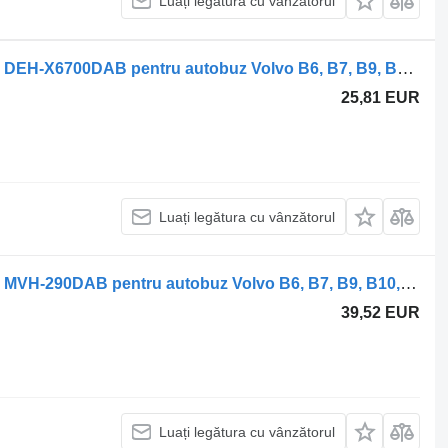
Luați legătura cu vânzătorul
Autoradio Pioneer B12B (01.97-12.11) DEH-X6700DAB pentru autobuz Volvo B6, B7, B9, B10, B12 bus (1978-2011)
25,81 EUR
Luați legătura cu vânzătorul
Autoradio Pioneer B12B (01.97-12.11) MVH-290DAB pentru autobuz Volvo B6, B7, B9, B10, B12 bus (1978-2011)
39,52 EUR
Luați legătura cu vânzătorul