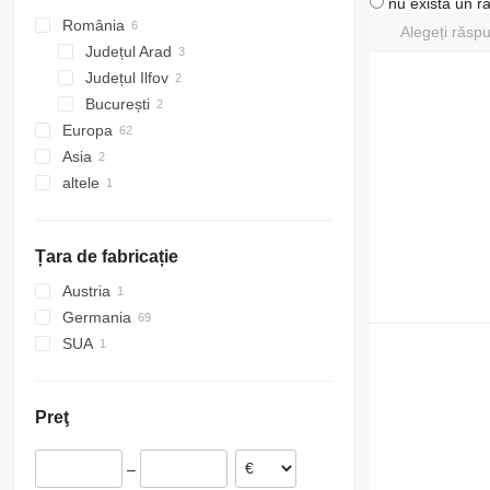
nu există un r
România
Alegeți răsp
Județul Arad
Județul Ilfov
București
Europa
București
Asia
Germania
altele
Slovacia
Japonia
Polonia
Emiratele Arabe Unite
Argentina
Belgia
Țara de fabricație
Cehia
Țările de Jos
Austria
Lituania
Germania
Ungaria
SUA
Arată tuturor
Preţ
–