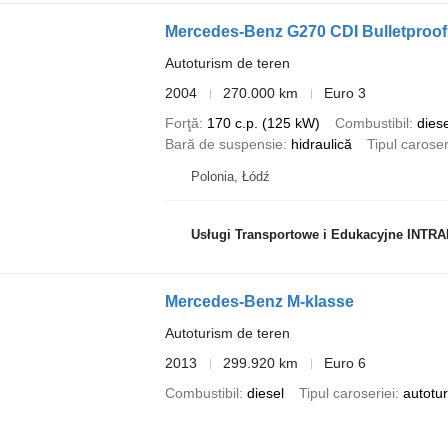
Mercedes-Benz G270 CDI Bulletproo
Autoturism de teren
2004
270.000 km
Euro 3
Forţă
170 c.p. (125 kW)
Combustibil
diese
Bară de suspensie
hidraulică
Tipul caroser
Polonia, Łódź
Usługi Transportowe i Edukacyjne INTRANS A
Mercedes-Benz M-klasse
Autoturism de teren
2013
299.920 km
Euro 6
Combustibil
diesel
Tipul caroseriei
autotu