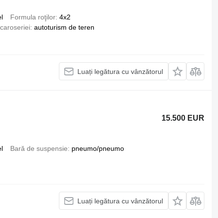
l
Formula roţilor
4x2
 caroseriei
autoturism de teren
Luați legătura cu vânzătorul
15.500 EUR
l
Bară de suspensie
pneumo/pneumo
Luați legătura cu vânzătorul