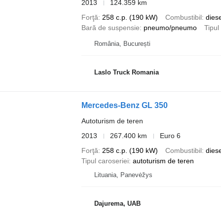
2013
124.359 km
Forţă
258 c.p. (190 kW)
Combustibil
diese
Bară de suspensie
pneumo/pneumo
Tipul
România, București
Laslo Truck Romania
Mercedes-Benz GL 350
Autoturism de teren
2013
267.400 km
Euro 6
Forţă
258 c.p. (190 kW)
Combustibil
diese
Tipul caroseriei
autoturism de teren
Lituania, Panevėžys
Dajurema, UAB