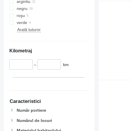
argintiu
negru
roşu
verde
Arată tuturor
Kilometraj
–
km
Caracteristici
Număr portiere
Numărul de locuri
Materialul habitaclului