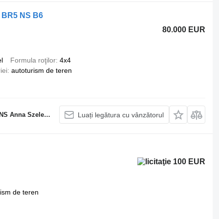
f BR5 NS B6
80.000 EUR
l
Formula roţilor
4x4
iei
autoturism de teren
nna Szelejewska
Luați legătura cu vânzătorul
100 EUR
rism de teren