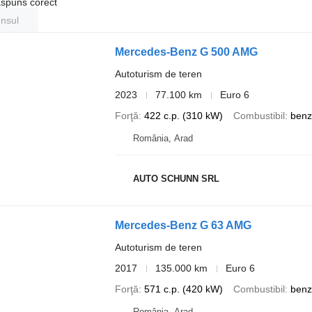
ăspuns corect
unsul
Mercedes-Benz G 500 AMG
Autoturism de teren
2023
77.100 km
Euro 6
Forţă
422 c.p. (310 kW)
Combustibil
benz
România, Arad
AUTO SCHUNN SRL
Mercedes-Benz G 63 AMG
Autoturism de teren
2017
135.000 km
Euro 6
Forţă
571 c.p. (420 kW)
Combustibil
benz
România, Arad