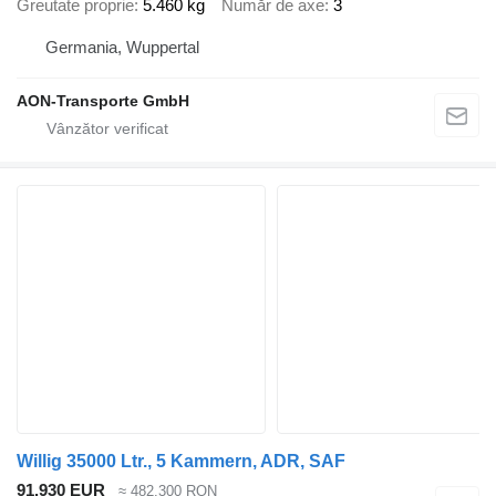
Greutate proprie
5.460 kg
Număr de axe
3
Germania, Wuppertal
AON-Transporte GmbH
Willig 35000 Ltr., 5 Kammern, ADR, SAF
91.930 EUR
≈ 482.300 RON