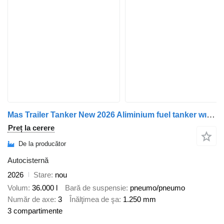
Mas Trailer Tanker New 2026 Aliminium fuel tanker wıth ADR
Preț la cerere
De la producător
Autocisternă
2026
Stare
nou
Volum
36.000 l
Bară de suspensie
pneumo/pneumo
Număr de axe
3
Înălţimea de şa
1.250 mm
3 compartimente