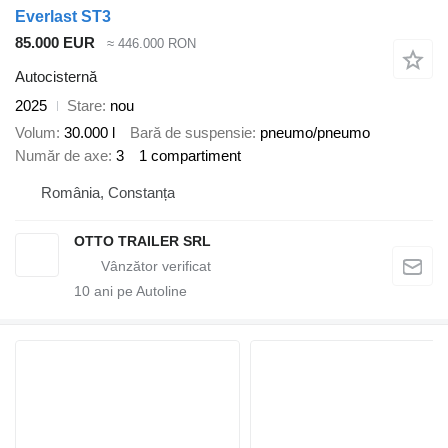
Everlast ST3
85.000 EUR
≈ 446.000 RON
Autocisternă
2025
Stare
nou
Volum
30.000 l
Bară de suspensie
pneumo/pneumo
Număr de axe
3
1 compartiment
România, Constanța
OTTO TRAILER SRL
10
ani pe Autoline