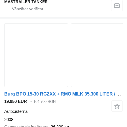
MASTRAİLER TANKER
Burg BPO 15-30 RGZXX + RMO MILK 35.300 LITER / RVS TANK (STAINLESS ST
19.950 EUR
≈ 104.700 RON
Autocisternă
2008
Capacitate de încărcare
36.300 kg