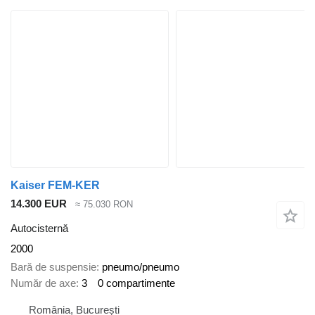
Kaiser FEM-KER
14.300 EUR
≈ 75.030 RON
Autocisternă
2000
Bară de suspensie
pneumo/pneumo
Număr de axe
3
0 compartimente
România, București