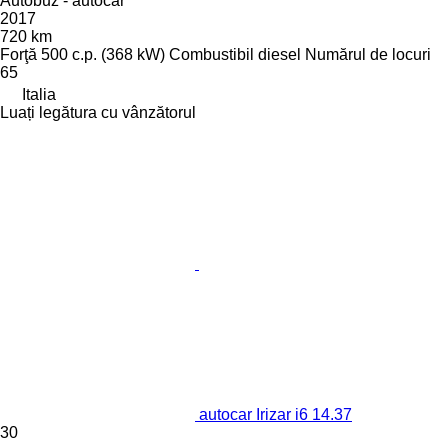
Autobuz - autocar
2017
720 km
Forţă
500 c.p. (368 kW)
Combustibil
diesel
Numărul de locuri
65
Italia
Luați legătura cu vânzătorul
autocar Irizar i6 14.37
30