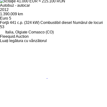
41.000 EUR
≈ 215.100 RON
Autobuz - autocar
2012
1.390.009 km
Euro 5
Forţă
441 c.p. (324 kW)
Combustibil
diesel
Numărul de locuri
53
Italia, Olgiate Comasco (CO)
Fleequid Auction
Luați legătura cu vânzătorul