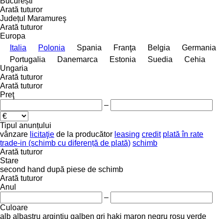
București
Arată tuturor
Județul Maramureş
Arată tuturor
Europa
Italia
Polonia
Spania
Franţa
Belgia
Germania
Portugalia
Danemarca
Estonia
Suedia
Cehia
Ungaria
Arată tuturor
Arată tuturor
Preţ
–
Tipul anunțului
vânzare
licitaţie
de la producător
leasing
credit
plată în rate
trade-in (schimb cu diferență de plată)
schimb
Arată tuturor
Stare
second hand
după piese de schimb
Arată tuturor
Anul
–
Culoare
alb
albastru
argintiu
galben
gri
haki
maron
negru
roşu
verde