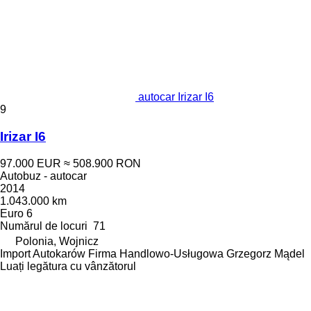
autocar Irizar I6
9
Irizar I6
97.000 EUR
≈ 508.900 RON
Autobuz - autocar
2014
1.043.000 km
Euro 6
Numărul de locuri
71
Polonia, Wojnicz
Import Autokarów Firma Handlowo-Usługowa Grzegorz Mądel
Luați legătura cu vânzătorul