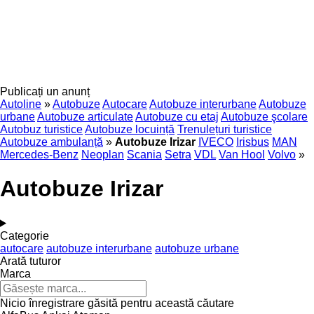
Publicați un anunț
Autoline
»
Autobuze
Autocare
Autobuze interurbane
Autobuze
urbane
Autobuze articulate
Autobuze cu etaj
Autobuze şcolare
Autobuz turistice
Autobuze locuință
Trenulețuri turistice
Autobuze ambulanță
»
Autobuze Irizar
IVECO
Irisbus
MAN
Mercedes-Benz
Neoplan
Scania
Setra
VDL
Van Hool
Volvo
»
Autobuze Irizar
Categorie
autocare
autobuze interurbane
autobuze urbane
Arată tuturor
Marca
Nicio înregistrare găsită pentru această căutare