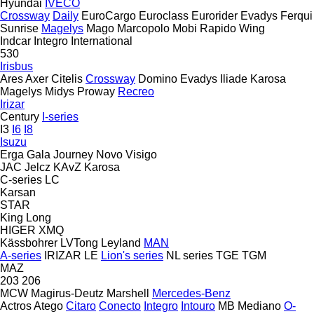
Hyundai
IVECO
Crossway
Daily
EuroCargo
Euroclass
Eurorider
Evadys
Ferqui
Sunrise
Magelys
Mago
Marcopolo
Mobi
Rapido
Wing
Indcar
Integro
International
530
Irisbus
Ares
Axer
Citelis
Crossway
Domino
Evadys
Iliade
Karosa
Magelys
Midys
Proway
Recreo
Irizar
Century
I-series
I3
I6
I8
Isuzu
Erga
Gala
Journey
Novo
Visigo
JAC
Jelcz
KAvZ
Karosa
C-series
LC
Karsan
STAR
King Long
HIGER
XMQ
Kässbohrer
LVTong
Leyland
MAN
A-series
IRIZAR
LE
Lion's series
NL series
TGE
TGM
MAZ
203
206
MCW
Magirus-Deutz
Marshell
Mercedes-Benz
Actros
Atego
Citaro
Conecto
Integro
Intouro
MB
Mediano
O-