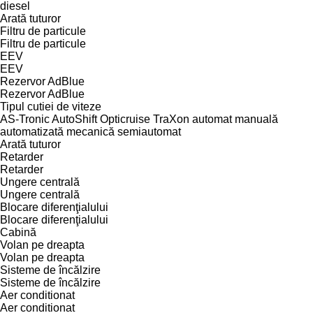
diesel
Arată tuturor
Filtru de particule
Filtru de particule
EEV
EEV
Rezervor AdBlue
Rezervor AdBlue
Tipul cutiei de viteze
AS-Tronic
AutoShift
Opticruise
TraXon
automat
manuală
automatizată
mecanică
semiautomat
Arată tuturor
Retarder
Retarder
Ungere centrală
Ungere centrală
Blocare diferenţialului
Blocare diferenţialului
Cabină
Volan pe dreapta
Volan pe dreapta
Sisteme de încălzire
Sisteme de încălzire
Aer conditionat
Aer conditionat