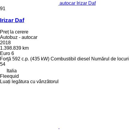
autocar Irizar Daf
91
Irizar Daf
Preț la cerere
Autobuz - autocar
2018
1.398.839 km
Euro 6
Forţă
592 c.p. (435 kW)
Combustibil
diesel
Numărul de locuri
54
Italia
Fleequid
Luați legătura cu vânzătorul