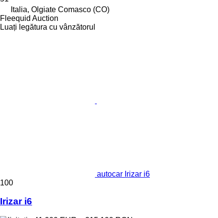
Italia, Olgiate Comasco (CO)
Fleequid Auction
Luați legătura cu vânzătorul
autocar Irizar i6
100
Irizar i6