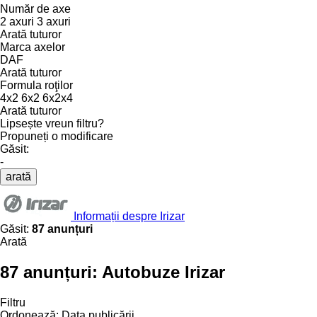
Număr de axe
2 axuri
3 axuri
Arată tuturor
Marca axelor
DAF
Arată tuturor
Formula roţilor
4x2
6x2
6x2x4
Arată tuturor
Lipsește vreun filtru?
Propuneți o modificare
Găsit:
-
arată
Informații despre Irizar
Găsit:
87 anunțuri
Arată
87 anunțuri:
Autobuze Irizar
Filtru
Ordonează
:
Data publicării