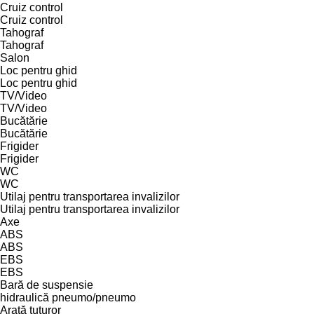
Cruiz control
Cruiz control
Tahograf
Tahograf
Salon
Loc pentru ghid
Loc pentru ghid
TV/Video
TV/Video
Bucătărie
Bucătărie
Frigider
Frigider
WC
WC
Utilaj pentru transportarea invalizilor
Utilaj pentru transportarea invalizilor
Axe
ABS
ABS
EBS
EBS
Bară de suspensie
hidraulică
pneumo/pneumo
Arată tuturor