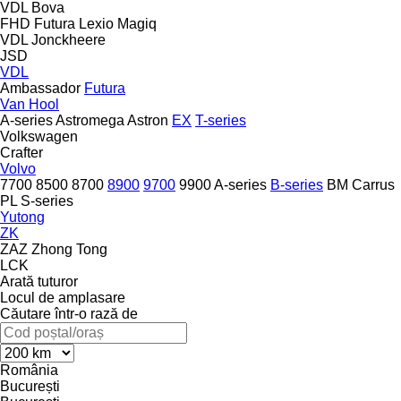
VDL Bova
FHD
Futura
Lexio
Magiq
VDL Jonckheere
JSD
VDL
Ambassador
Futura
Van Hool
A-series
Astromega
Astron
EX
T-series
Volkswagen
Crafter
Volvo
7700
8500
8700
8900
9700
9900
A-series
B-series
BM
Carrus
PL
S-series
Yutong
ZK
ZAZ
Zhong Tong
LCK
Arată tuturor
Locul de amplasare
Căutare într-o rază de
România
București