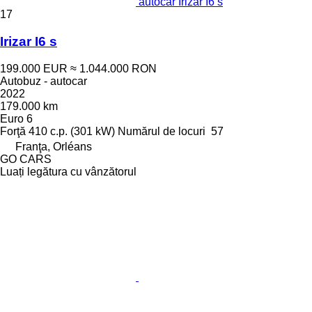
autocar Irizar I6 s
17
Irizar I6 s
199.000 EUR
≈ 1.044.000 RON
Autobuz - autocar
2022
179.000 km
Euro 6
Forţă
410 c.p. (301 kW)
Numărul de locuri
57
Franţa, Orléans
GO CARS
Luați legătura cu vânzătorul