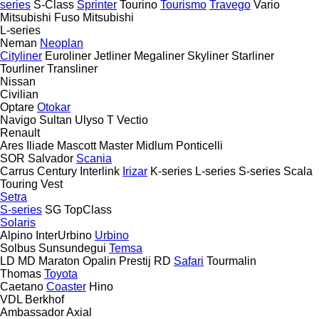
series
S-Class
Sprinter
Tourino
Tourismo
Travego
Vario
Mitsubishi Fuso
Mitsubishi
L-series
Neman
Neoplan
Cityliner
Euroliner
Jetliner
Megaliner
Skyliner
Starliner
Tourliner
Transliner
Nissan
Civilian
Optare
Otokar
Navigo
Sultan
Ulyso T
Vectio
Renault
Ares
Iliade
Mascott
Master
Midlum
Ponticelli
SOR
Salvador
Scania
Carrus
Century
Interlink
Irizar
K-series
L-series
S-series
Scala
Touring
Vest
Setra
S-series
SG
TopClass
Solaris
Alpino
InterUrbino
Urbino
Solbus
Sunsundegui
Temsa
LD
MD
Maraton
Opalin
Prestij
RD
Safari
Tourmalin
Thomas
Toyota
Caetano
Coaster
Hino
VDL Berkhof
Ambassador
Axial