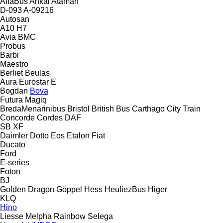
AlfaBus
Ankai
Ataman
D-093
A-09216
Autosan
A10
H7
Avia
BMC
Probus
Barbi
Maestro
Berliet
Beulas
Aura
Eurostar E
Bogdan
Bova
Futura
Magiq
BredaMenarinibus
Bristol
British Bus
Carthago
City Train
Concorde
Cordes
DAF
SB
XF
Daimler
Dotto
Eos
Etalon
Fiat
Ducato
Ford
E-series
Foton
BJ
Golden Dragon
Göppel
Hess
HeuliezBus
Higer
KLQ
Hino
Liesse
Melpha
Rainbow
Selega