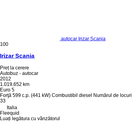
autocar Irizar Scania
100
Irizar Scania
Preț la cerere
Autobuz - autocar
2012
1.019.652 km
Euro 5
Forţă
599 c.p. (441 kW)
Combustibil
diesel
Numărul de locuri
33
Italia
Fleequid
Luați legătura cu vânzătorul