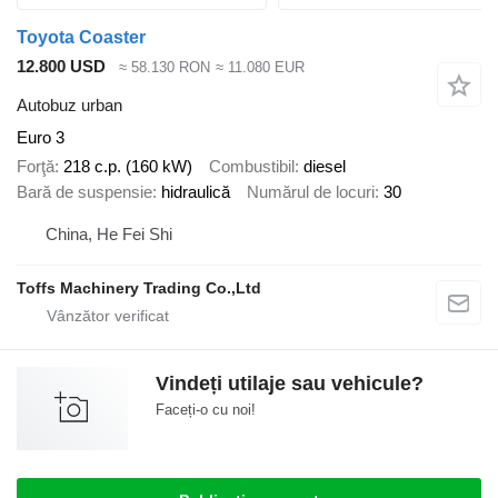
Toyota Coaster
12.800 USD
≈ 58.130 RON
≈ 11.080 EUR
Autobuz urban
Euro 3
Forţă
218 c.p. (160 kW)
Combustibil
diesel
Bară de suspensie
hidraulică
Numărul de locuri
30
China, He Fei Shi
Toffs Machinery Trading Co.,Ltd
Vindeți utilaje sau vehicule?
Faceți-o cu noi!