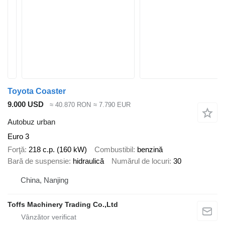
Toyota Coaster
9.000 USD
≈ 40.870 RON
≈ 7.790 EUR
Autobuz urban
Euro 3
Forţă
218 c.p. (160 kW)
Combustibil
benzină
Bară de suspensie
hidraulică
Numărul de locuri
30
China, Nanjing
Toffs Machinery Trading Co.,Ltd