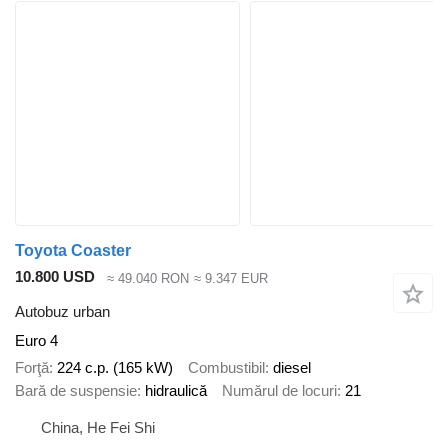
Toyota Coaster
10.800 USD
≈ 49.040 RON
≈ 9.347 EUR
Autobuz urban
Euro 4
Forţă
224 c.p. (165 kW)
Combustibil
diesel
Bară de suspensie
hidraulică
Numărul de locuri
21
China, He Fei Shi