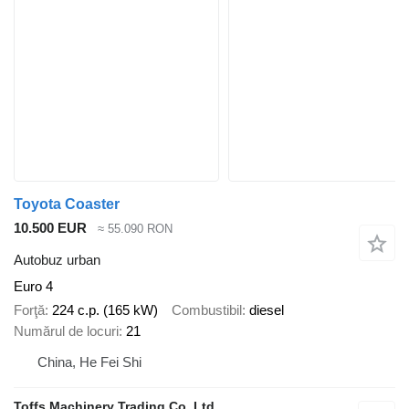
Toyota Coaster
10.500 EUR
≈ 55.090 RON
Autobuz urban
Euro 4
Forţă
224 c.p. (165 kW)
Combustibil
diesel
Numărul de locuri
21
China, He Fei Shi
Toffs Machinery Trading Co.,Ltd