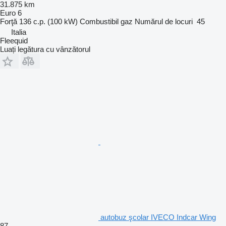
31.875 km
Euro 6
Forţă
136 c.p. (100 kW)
Combustibil
gaz
Numărul de locuri
45
Italia
Fleequid
Luați legătura cu vânzătorul
autobuz şcolar IVECO Indcar Wing
87