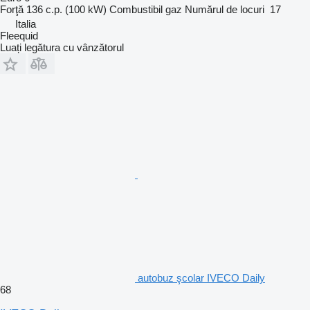
Forţă
136 c.p. (100 kW)
Combustibil
gaz
Numărul de locuri
17
Italia
Fleequid
Luați legătura cu vânzătorul
autobuz şcolar IVECO Daily
68