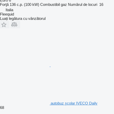
Euro 6
Forţă
136 c.p. (100 kW)
Combustibil
gaz
Numărul de locuri
16
Italia
Fleequid
Luați legătura cu vânzătorul
autobuz şcolar IVECO Daily
68