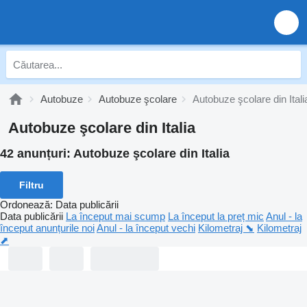
Autobuze
Autobuze şcolare
Autobuze şcolare din Itali
Autobuze şcolare din Italia
42 anunțuri:
Autobuze şcolare din Italia
Filtru
Ordonează
:
Data publicării
Data publicării
La început mai scump
La început la preț mic
Anul - la
început anunțurile noi
Anul - la început vechi
Kilometraj ⬊
Kilometraj
⬈