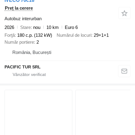
IVECO 70c18
Preț la cerere
Autobuz interurban
2026
Stare
nou
10 km
Euro 6
Forţă
180 c.p. (132 kW)
Numărul de locuri
29+1+1
Număr portiere
2
România, București
PACIFIC TUR SRL