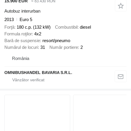
15.900 EUR
≈ 83.430 RON
Autobuz interurban
2013
Euro 5
Forţă
180 c.p. (132 kW)
Combustibil
diesel
Formula roţilor
4x2
Bară de suspensie
resort/pneumo
Numărul de locuri
31
Număr portiere
2
România
OMNIBUSHANDEL BAVARIA S.R.L.