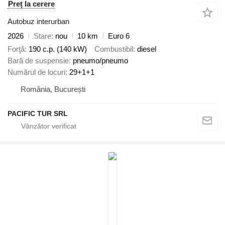
Preț la cerere
Autobuz interurban
2026
Stare
nou
10 km
Euro 6
Forţă
190 c.p. (140 kW)
Combustibil
diesel
Bară de suspensie
pneumo/pneumo
Numărul de locuri
29+1+1
România, București
PACIFIC TUR SRL