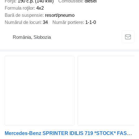
Forţă
190 c.p. (140 kW)
Combustibil
diesel
Formula roţilor
4x2
Bară de suspensie
resort/pneumo
Numărul de locuri
34
Număr portiere
1-1-0
România, Slobozia
Mercedes-Benz SPRINTER IDILIS 719 *STOCK* FAST DELIVERY