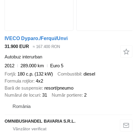
IVECO Dyparo./Ferqui/Unvi
31.900 EUR
≈ 167.400 RON
Autobuz interurban
2012
289.000 km
Euro 5
Forţă
180 c.p. (132 kW)
Combustibil
diesel
Formula roţilor
4x2
Bară de suspensie
resort/pneumo
Numărul de locuri
31
Număr portiere
2
România
OMNIBUSHANDEL BAVARIA S.R.L.