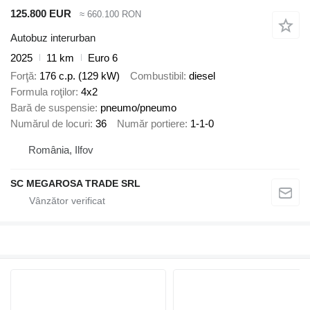
125.800 EUR
≈ 660.100 RON
Autobuz interurban
2025
11 km
Euro 6
Forţă
176 c.p. (129 kW)
Combustibil
diesel
Formula roţilor
4x2
Bară de suspensie
pneumo/pneumo
Numărul de locuri
36
Număr portiere
1-1-0
România, Ilfov
SC MEGAROSA TRADE SRL