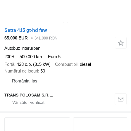
Setra 415 gt-hd few
65.000 EUR
≈ 341.000 RON
Autobuz interurban
2009
500.000 km
Euro 5
Forţă
428 c.p. (315 kW)
Combustibil
diesel
Numărul de locuri
50
România, Iași
TRANS POLOSAM S.R.L.