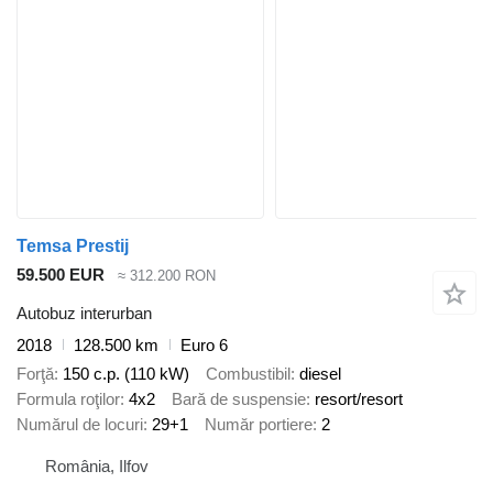
Temsa Prestij
59.500 EUR
≈ 312.200 RON
Autobuz interurban
2018
128.500 km
Euro 6
Forţă
150 c.p. (110 kW)
Combustibil
diesel
Formula roţilor
4x2
Bară de suspensie
resort/resort
Numărul de locuri
29+1
Număr portiere
2
România, Ilfov