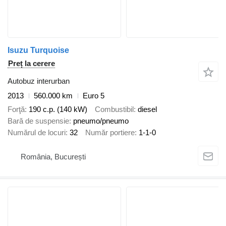
Isuzu Turquoise
Preț la cerere
Autobuz interurban
2013
560.000 km
Euro 5
Forţă
190 c.p. (140 kW)
Combustibil
diesel
Bară de suspensie
pneumo/pneumo
Numărul de locuri
32
Număr portiere
1-1-0
România, București