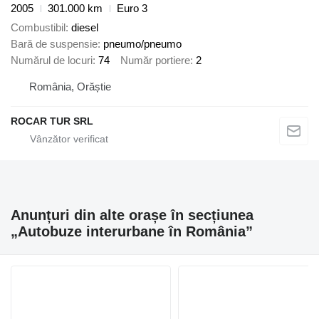
2005
301.000 km
Euro 3
Combustibil
diesel
Bară de suspensie
pneumo/pneumo
Numărul de locuri
74
Număr portiere
2
România, Orăștie
ROCAR TUR SRL
Anunțuri din alte orașe în secțiunea
„Autobuze interurbane în România”