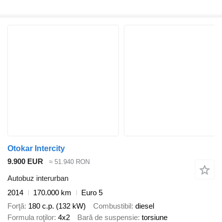
Otokar Intercity
9.900 EUR
≈ 51.940 RON
Autobuz interurban
2014
170.000 km
Euro 5
Forţă
180 c.p. (132 kW)
Combustibil
diesel
Formula roţilor
4x2
Bară de suspensie
torsiune