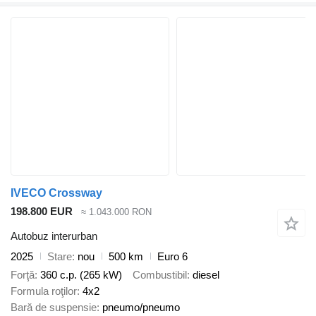
IVECO Crossway
198.800 EUR
≈ 1.043.000 RON
Autobuz interurban
2025
Stare
nou
500 km
Euro 6
Forţă
360 c.p. (265 kW)
Combustibil
diesel
Formula roţilor
4x2
Bară de suspensie
pneumo/pneumo