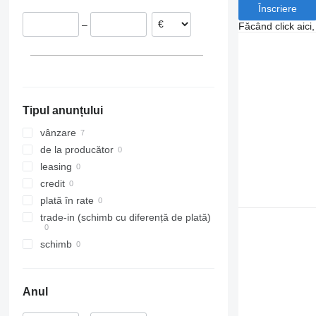
Înscriere
–
Făcând click aici
Tipul anunțului
vânzare
de la producător
leasing
credit
plată în rate
trade-in (schimb cu diferență de plată)
schimb
Anul