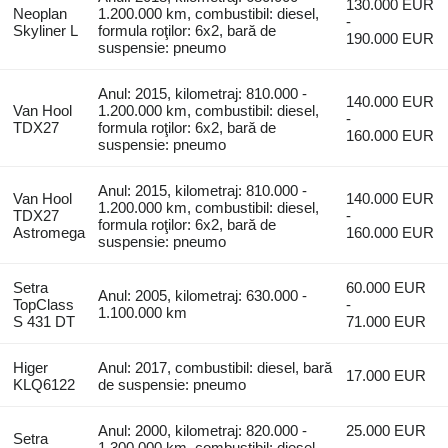
130.000 EUR
Neoplan
1.200.000 km, combustibil: diesel,
-
Skyliner L
formula roţilor: 6x2, bară de
190.000 EUR
suspensie: pneumo
Anul: 2015, kilometraj: 810.000 -
140.000 EUR
Van Hool
1.200.000 km, combustibil: diesel,
-
TDX27
formula roţilor: 6x2, bară de
160.000 EUR
suspensie: pneumo
Anul: 2015, kilometraj: 810.000 -
Van Hool
140.000 EUR
1.200.000 km, combustibil: diesel,
TDX27
-
formula roţilor: 6x2, bară de
Astromega
160.000 EUR
suspensie: pneumo
Setra
60.000 EUR
Anul: 2005, kilometraj: 630.000 -
TopClass
-
1.100.000 km
S 431 DT
71.000 EUR
Higer
Anul: 2017, combustibil: diesel, bară
17.000 EUR
KLQ6122
de suspensie: pneumo
Anul: 2000, kilometraj: 820.000 -
25.000 EUR
Setra
1.300.000 km, combustibil: diesel,
-