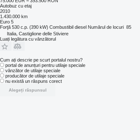
75.000 EUR
≈ 393.500 RON
Autobuz cu etaj
2010
1.430.000 km
Euro 5
Forţă
530 c.p. (390 kW)
Combustibil
diesel
Numărul de locuri
85
Italia, Castiglione delle Stiviere
Luați legătura cu vânzătorul
Cum ați descrie pe scurt portalul nostru?
portal de anunțuri pentru utilaje speciale
vânzător de utilaje speciale
producător de utilaje speciale
nu există un răspuns corect
Alegeți răspunsul