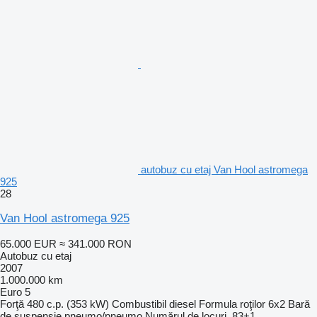
autobuz cu etaj Van Hool astromega
925
28
Van Hool astromega 925
65.000 EUR
≈ 341.000 RON
Autobuz cu etaj
2007
1.000.000 km
Euro 5
Forţă
480 c.p. (353 kW)
Combustibil
diesel
Formula roţilor
6x2
Bară
de suspensie
pneumo/pneumo
Numărul de locuri
83+1