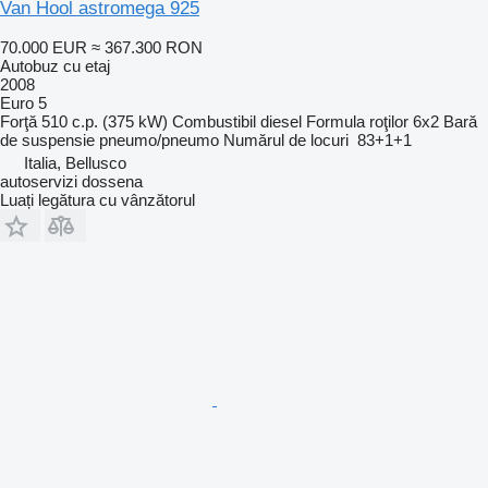
Van Hool astromega 925
70.000 EUR
≈ 367.300 RON
Autobuz cu etaj
2008
Euro 5
Forţă
510 c.p. (375 kW)
Combustibil
diesel
Formula roţilor
6x2
Bară
de suspensie
pneumo/pneumo
Numărul de locuri
83+1+1
Italia, Bellusco
autoservizi dossena
Luați legătura cu vânzătorul