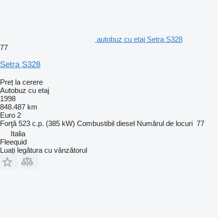
autobuz cu etaj Setra S328
77
Setra S328
Preț la cerere
Autobuz cu etaj
1998
848.487 km
Euro 2
Forţă
523 c.p. (385 kW)
Combustibil
diesel
Numărul de locuri
77
Italia
Fleequid
Luați legătura cu vânzătorul