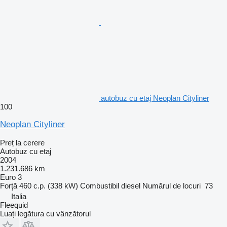
autobuz cu etaj Neoplan Cityliner
100
Neoplan Cityliner
Preț la cerere
Autobuz cu etaj
2004
1.231.686 km
Euro 3
Forţă
460 c.p. (338 kW)
Combustibil
diesel
Numărul de locuri
73
Italia
Fleequid
Luați legătura cu vânzătorul