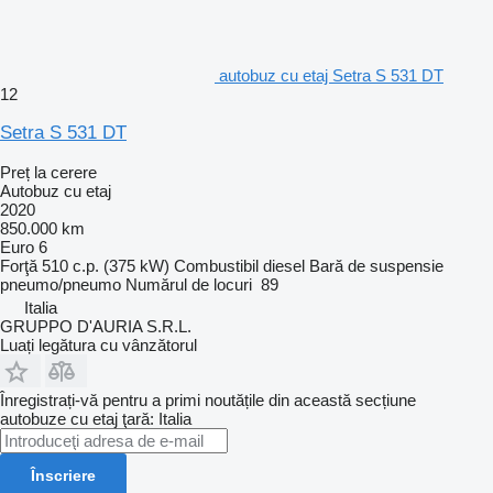
autobuz cu etaj Setra S 531 DT
12
Setra S 531 DT
Preț la cerere
Autobuz cu etaj
2020
850.000 km
Euro 6
Forţă
510 c.p. (375 kW)
Combustibil
diesel
Bară de suspensie
pneumo/pneumo
Numărul de locuri
89
Italia
GRUPPO D'AURIA S.R.L.
Luați legătura cu vânzătorul
Înregistrați-vă pentru a primi noutățile din această secțiune
autobuze cu etaj
ţară: Italia
Înscriere