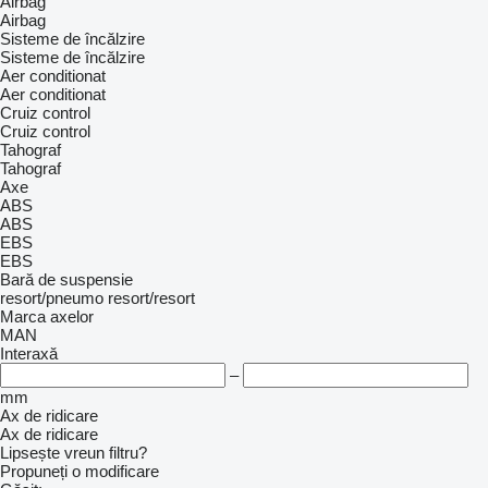
Airbag
Airbag
Sisteme de încălzire
Sisteme de încălzire
Aer conditionat
Aer conditionat
Cruiz control
Cruiz control
Tahograf
Tahograf
Axe
ABS
ABS
EBS
EBS
Bară de suspensie
resort/pneumo
resort/resort
Marca axelor
MAN
Interaxă
–
mm
Ax de ridicare
Ax de ridicare
Lipsește vreun filtru?
Propuneți o modificare