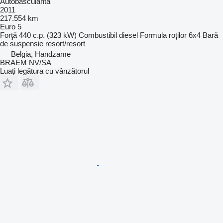
Autobasculantă
2011
217.554 km
Euro 5
Forţă
440 c.p. (323 kW)
Combustibil
diesel
Formula roţilor
6x4
Bară
de suspensie
resort/resort
Belgia, Handzame
BRAEM NV/SA
Luați legătura cu vânzătorul