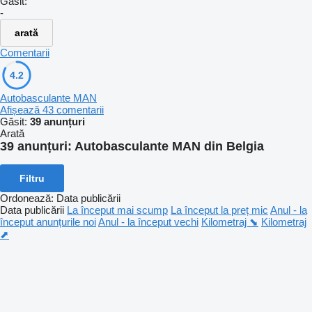
Găsit:
-
arată
Comentarii
4.2
Autobasculante MAN
Afișează 43 comentarii
Găsit:
39 anunțuri
Arată
39 anunțuri:
Autobasculante MAN din Belgia
Filtru
Ordonează
:
Data publicării
Data publicării
La început mai scump
La început la preț mic
Anul - la
început anunțurile noi
Anul - la început vechi
Kilometraj ⬊
Kilometraj
⬈