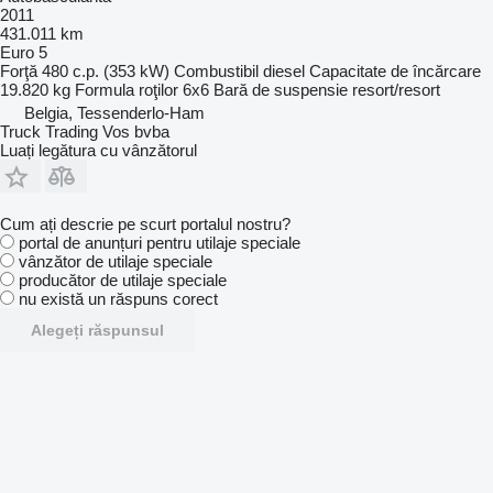
2011
431.011 km
Euro 5
Forţă
480 c.p. (353 kW)
Combustibil
diesel
Capacitate de încărcare
19.820 kg
Formula roţilor
6x6
Bară de suspensie
resort/resort
Belgia, Tessenderlo-Ham
Truck Trading Vos bvba
Luați legătura cu vânzătorul
Cum ați descrie pe scurt portalul nostru?
portal de anunțuri pentru utilaje speciale
vânzător de utilaje speciale
producător de utilaje speciale
nu există un răspuns corect
Alegeți răspunsul