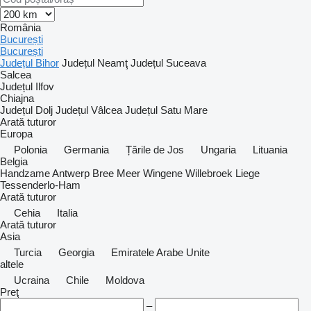
România
București
București
Județul Bihor
Județul Neamţ
Județul Suceava
Salcea
Județul Ilfov
Chiajna
Județul Dolj
Județul Vâlcea
Județul Satu Mare
Arată tuturor
Europa
Polonia
Germania
Țările de Jos
Ungaria
Lituania
Belgia
Handzame
Antwerp
Bree
Meer
Wingene
Willebroek
Liege
Tessenderlo-Ham
Arată tuturor
Cehia
Italia
Arată tuturor
Asia
Turcia
Georgia
Emiratele Arabe Unite
altele
Ucraina
Chile
Moldova
Preţ
–