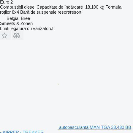
Euro 2
Combustibil
diesel
Capacitate de încărcare
18.100 kg
Formula
roţilor
8x4
Bară de suspensie
resort/resort
Belgia, Bree
Smeets & Zonen
Luați legătura cu vânzătorul
autobasculantă MAN TGA 33.430 BB
- KIPPER / TREKKER