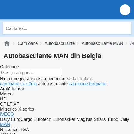
Camioane
Autobasculante
Autobasculante MAN
A
Autobasculante MAN din Belgia
Categorie
Nicio înregistrare găsită pentru această căutare
camioane cu cârlig
autobasculante
camioane furgoane
Arată tuturor
Marca
HD
CF
LF
XF
M series
X series
IVECO
Daily
EuroCargo
Eurotech
Eurotrakker
Magirus
Stralis
Turbo Daily
MAN
NL series
TGA