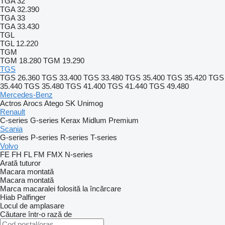
TGA 32
TGA 32.390
TGA 33
TGA 33.430
TGL
TGL 12.220
TGM
TGM 18.280
TGM 19.290
TGS
TGS 26.360
TGS 33.400
TGS 33.480
TGS 35.400
TGS 35.420
TGS
35.440
TGS 35.480
TGS 41.400
TGS 41.440
TGS 49.480
Mercedes-Benz
Actros
Arocs
Atego
SK
Unimog
Renault
C-series
G-series
Kerax
Midlum
Premium
Scania
G-series
P-series
R-series
T-series
Volvo
FE
FH
FL
FM
FMX
N-series
Arată tuturor
Macara montată
Macara montată
Marca macaralei folosită la încărcare
Hiab
Palfinger
Locul de amplasare
Căutare într-o rază de