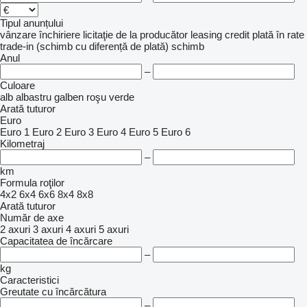
Tipul anunțului
vânzare
închiriere
licitaţie
de la producător
leasing
credit
plată în rate
trade-in (schimb cu diferență de plată)
schimb
Anul
–
Culoare
alb
albastru
galben
roşu
verde
Arată tuturor
Euro
Euro 1
Euro 2
Euro 3
Euro 4
Euro 5
Euro 6
Kilometraj
–
km
Formula roţilor
4x2
6x4
6x6
8x4
8x8
Arată tuturor
Număr de axe
2 axuri
3 axuri
4 axuri
5 axuri
Capacitatea de încărcare
–
kg
Caracteristici
Greutate cu încărcătura
–