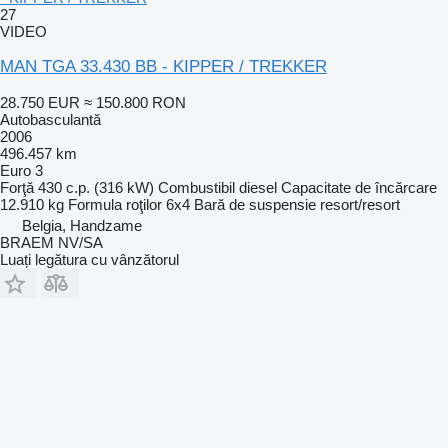
27
VIDEO
MAN TGA 33.430 BB - KIPPER / TREKKER
28.750 EUR
≈ 150.800 RON
Autobasculantă
2006
496.457 km
Euro 3
Forţă
430 c.p. (316 kW)
Combustibil
diesel
Capacitate de încărcare
12.910 kg
Formula roţilor
6x4
Bară de suspensie
resort/resort
Belgia, Handzame
BRAEM NV/SA
Luați legătura cu vânzătorul