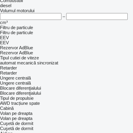
Combustibil
diesel
Volumul motorului
–
cm³
Filtru de particule
Filtru de particule
EEV
EEV
Rezervor AdBlue
Rezervor AdBlue
Tipul cutiei de viteze
automat
mecanică
sincronizat
Retarder
Retarder
Ungere centrală
Ungere centrală
Blocare diferenţialului
Blocare diferenţialului
Tipul de propulsie
AWD
tracțiune spate
Cabină
Volan pe dreapta
Volan pe dreapta
Cuşetă de dormit
Cuşetă de dormit