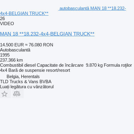
autobasculantă MAN 18 **18.232-
4x4-BELGIAN TRUCK**
26
VIDEO
MAN 18 **18.232-4x4-BELGIAN TRUCK**
14.500 EUR
≈ 76.080 RON
Autobasculantă
1995
237.366 km
Combustibil
diesel
Capacitate de încărcare
9.870 kg
Formula roţilor
4x4
Bară de suspensie
resort/resort
Belgia, Herentals
TLD Trucks & Vans BVBA
Luați legătura cu vânzătorul