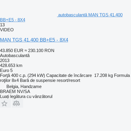
autobasculantă MAN TGS 41.400
BB+E5 - 8X4
13
VIDEO
MAN TGS 41.400 BB+E5 - 8X4
43.850 EUR
≈ 230.100 RON
Autobasculantă
2013
428.653 km
Euro 5
Forţă
400 c.p. (294 kW)
Capacitate de încărcare
17.208 kg
Formula
roţilor
8x4
Bară de suspensie
resort/resort
Belgia, Handzame
BRAEM NV/SA
Luați legătura cu vânzătorul