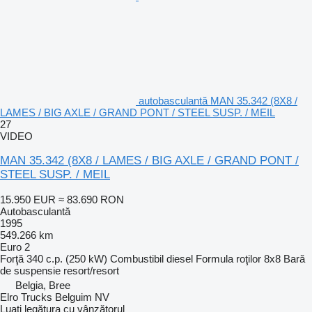
autobasculantă MAN 35.342 (8X8 /
LAMES / BIG AXLE / GRAND PONT / STEEL SUSP. / MEIL
27
VIDEO
MAN 35.342 (8X8 / LAMES / BIG AXLE / GRAND PONT /
STEEL SUSP. / MEIL
15.950 EUR
≈ 83.690 RON
Autobasculantă
1995
549.266 km
Euro 2
Forţă
340 c.p. (250 kW)
Combustibil
diesel
Formula roţilor
8x8
Bară
de suspensie
resort/resort
Belgia, Bree
Elro Trucks Belguim NV
Luați legătura cu vânzătorul