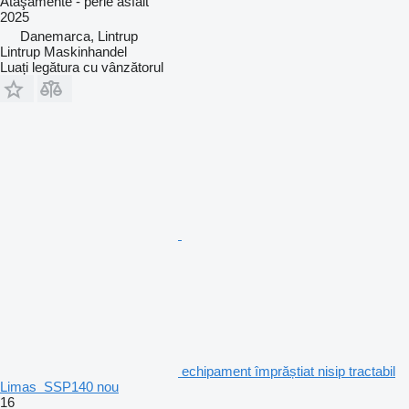
Ataşamente - perie asfalt
2025
Danemarca, Lintrup
Lintrup Maskinhandel
Luați legătura cu vânzătorul
echipament împrăștiat nisip tractabil
Limas SSP140 nou
16