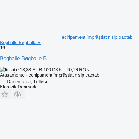
echipament împrăștiat nisip tractabil
Bogballe Bøgballe B
16
Bogballe Bøgballe B
13,38 EUR
100 DKK
≈ 70,19 RON
Ataşamente - echipament împrăștiat nisip tractabil
Danemarca, Tølløse
Klaravik Denmark