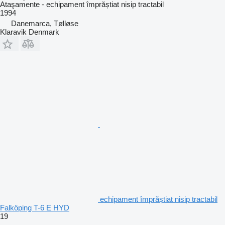
Ataşamente - echipament împrăștiat nisip tractabil
1994
Danemarca, Tølløse
Klaravik Denmark
echipament împrăștiat nisip tractabil
Falköping T-6 E HYD
19