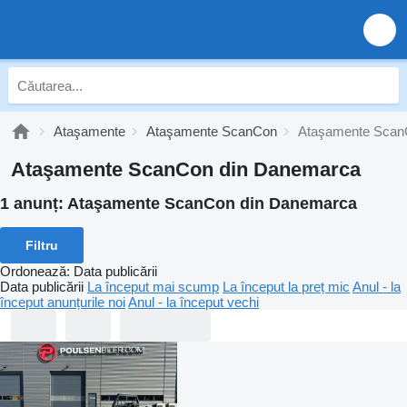
Ataşamente
Ataşamente ScanCon
Ataşamente Scan
Ataşamente ScanCon din Danemarca
1 anunț:
Ataşamente ScanCon din Danemarca
Filtru
Ordonează
:
Data publicării
Data publicării
La început mai scump
La început la preț mic
Anul - la
început anunțurile noi
Anul - la început vechi