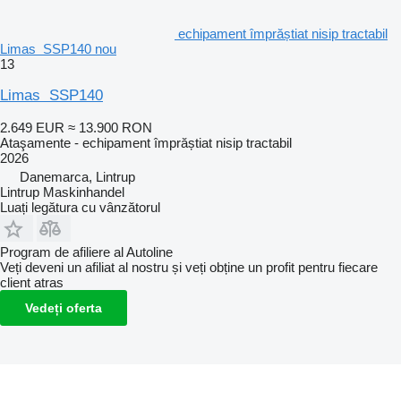
echipament împrăștiat nisip tractabil
Limas SSP140 nou
13
Limas SSP140
2.649 EUR
≈ 13.900 RON
Ataşamente - echipament împrăștiat nisip tractabil
2026
Danemarca, Lintrup
Lintrup Maskinhandel
Luați legătura cu vânzătorul
Program de afiliere al Autoline
Veți deveni un afiliat al nostru și veți obține un profit pentru fiecare
client atras
Vedeți oferta