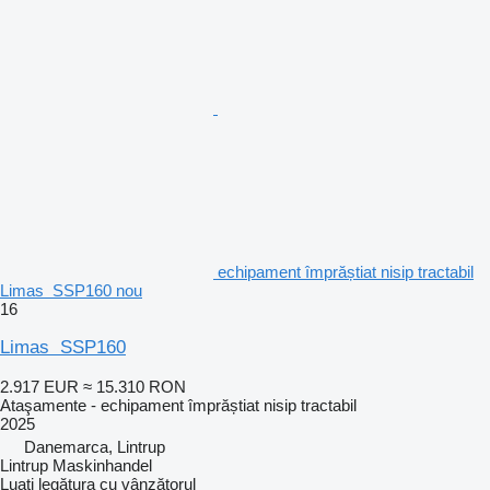
echipament împrăștiat nisip tractabil
Limas SSP160 nou
16
Limas SSP160
2.917 EUR
≈ 15.310 RON
Ataşamente - echipament împrăștiat nisip tractabil
2025
Danemarca, Lintrup
Lintrup Maskinhandel
Luați legătura cu vânzătorul