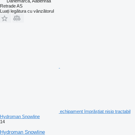
Danemarca, Aabenraa
Retrade AS
Luați legătura cu vânzătorul
echipament împrăștiat nisip tractabil
Hydroman Snowline
14
Hydroman Snowline