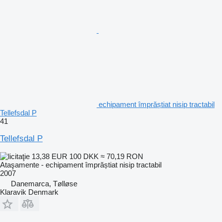
echipament împrăștiat nisip tractabil
Tellefsdal P
41
Tellefsdal P
13,38 EUR
100 DKK
≈ 70,19 RON
Ataşamente - echipament împrăștiat nisip tractabil
2007
Danemarca, Tølløse
Klaravik Denmark