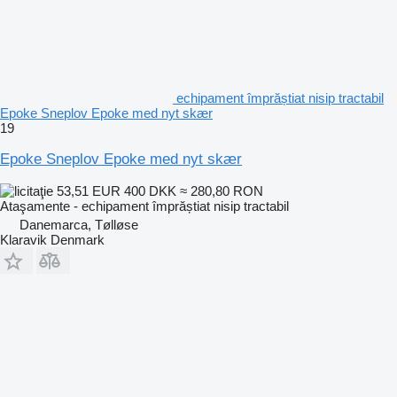
echipament împrăștiat nisip tractabil
Epoke Sneplov Epoke med nyt skær
19
Epoke Sneplov Epoke med nyt skær
53,51 EUR
400 DKK
≈ 280,80 RON
Ataşamente - echipament împrăștiat nisip tractabil
Danemarca, Tølløse
Klaravik Denmark